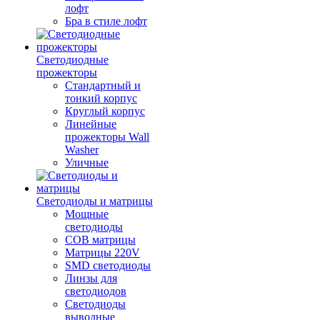
лофт
Бра в стиле лофт
Светодиодные
прожекторы
Стандартный и
тонкий корпус
Круглый корпус
Линейные
прожекторы Wall
Washer
Уличные
Светодиоды и матрицы
Мощные
светодиоды
COB матрицы
Матрицы 220V
SMD светодиоды
Линзы для
светодиодов
Светодиоды
выводные