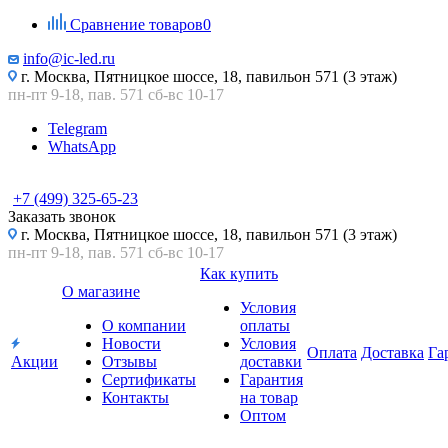
Сравнение товаров
0
info@ic-led.ru
г. Москва, Пятницкое шоссе, 18, павильон 571 (3 этаж)
пн-пт 9-18, пав. 571 сб-вс 10-17
Telegram
WhatsApp
+7 (499) 325-65-23
Заказать звонок
г. Москва, Пятницкое шоссе, 18, павильон 571 (3 этаж)
пн-пт 9-18, пав. 571 сб-вс 10-17
Как купить
О магазине
Условия
О компании
оплаты
Новости
Условия
Оплата
Доставка
Га
Акции
Отзывы
доставки
Сертификаты
Гарантия
Контакты
на товар
Оптом