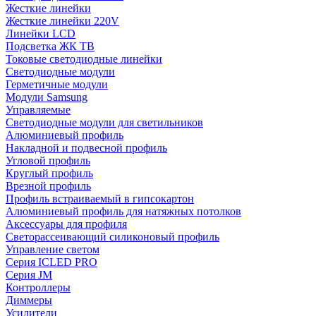
Жесткие линейки
Жесткие линейки 220V
Линейки LCD
Подсветка ЖК ТВ
Токовые светодиодные линейки
Светодиодные модули
Герметичные модули
Модули Samsung
Управляемые
Светодиодные модули для светильников
Алюминиевый профиль
Накладной и подвесной профиль
Угловой профиль
Круглый профиль
Врезной профиль
Профиль встраиваемый в гипсокартон
Алюминиевый профиль для натяжных потолков
Аксессуары для профиля
Светорассеивающий силиконовый профиль
Управление светом
Серия ICLED PRO
Серия JM
Контроллеры
Диммеры
Усилители