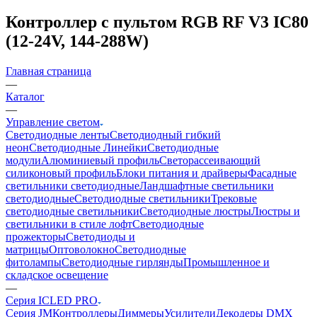
Контроллер с пультом RGB RF V3 IC80
(12-24V, 144-288W)
Главная страница
—
Каталог
—
Управление светом
Светодиодные ленты
Светодиодный гибкий
неон
Светодиодные Линейки
Светодиодные
модули
Алюминиевый профиль
Светорассеивающий
силиконовый профиль
Блоки питания и драйверы
Фасадные
светильники светодиодные
Ландшафтные светильники
светодиодные
Светодиодные светильники
Трековые
светодиодные светильники
Светодиодные люстры
Люстры и
светильники в стиле лофт
Светодиодные
прожекторы
Светодиоды и
матрицы
Оптоволокно
Светодиодные
фитолампы
Светодиодные гирлянды
Промышленное и
складское освещение
—
Серия ICLED PRO
Серия JM
Контроллеры
Диммеры
Усилители
Декодеры DMX