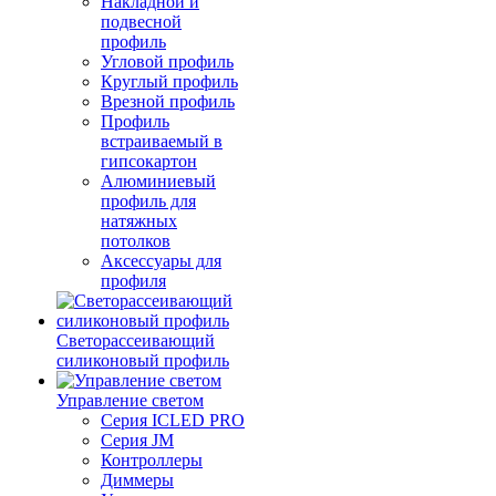
Накладной и
подвесной
профиль
Угловой профиль
Круглый профиль
Врезной профиль
Профиль
встраиваемый в
гипсокартон
Алюминиевый
профиль для
натяжных
потолков
Аксессуары для
профиля
Светорассеивающий
силиконовый профиль
Управление светом
Серия ICLED PRO
Серия JM
Контроллеры
Диммеры