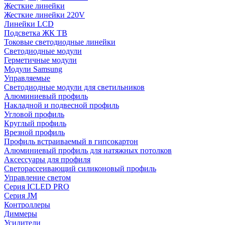
Жесткие линейки
Жесткие линейки 220V
Линейки LCD
Подсветка ЖК ТВ
Токовые светодиодные линейки
Светодиодные модули
Герметичные модули
Модули Samsung
Управляемые
Светодиодные модули для светильников
Алюминиевый профиль
Накладной и подвесной профиль
Угловой профиль
Круглый профиль
Врезной профиль
Профиль встраиваемый в гипсокартон
Алюминиевый профиль для натяжных потолков
Аксессуары для профиля
Светорассеивающий силиконовый профиль
Управление светом
Серия ICLED PRO
Серия JM
Контроллеры
Диммеры
Усилители