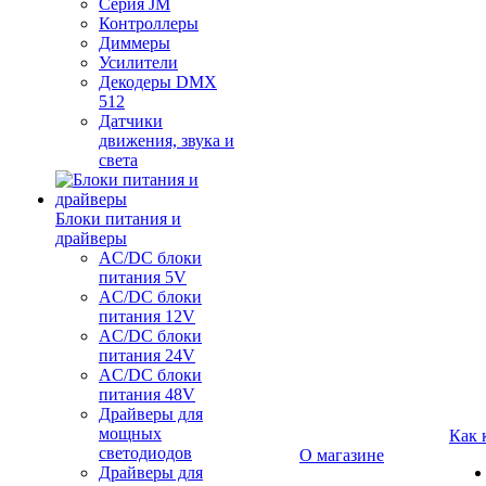
Серия JM
Контроллеры
Диммеры
Усилители
Декодеры DMX
512
Датчики
движения, звука и
света
Блоки питания и
драйверы
AC/DC блоки
питания 5V
AC/DC блоки
питания 12V
AC/DC блоки
питания 24V
AC/DC блоки
питания 48V
Драйверы для
мощных
Как 
светодиодов
О магазине
Драйверы для