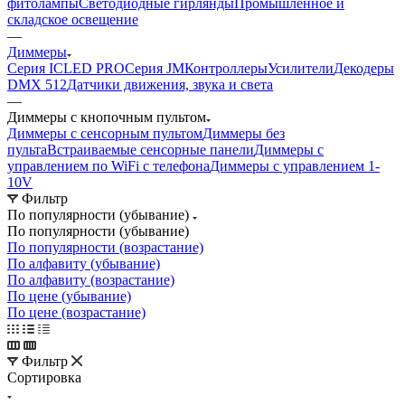
фитолампы
Светодиодные гирлянды
Промышленное и
складское освещение
—
Диммеры
Серия ICLED PRO
Серия JM
Контроллеры
Усилители
Декодеры
DMX 512
Датчики движения, звука и света
—
Диммеры с кнопочным пультом
Диммеры с сенсорным пультом
Диммеры без
пульта
Встраиваемые сенсорные панели
Диммеры с
управлением по WiFi с телефона
Диммеры с управлением 1-
10V
Фильтр
По популярности (убывание)
По популярности (убывание)
По популярности (возрастание)
По алфавиту (убывание)
По алфавиту (возрастание)
По цене (убывание)
По цене (возрастание)
Фильтр
Сортировка