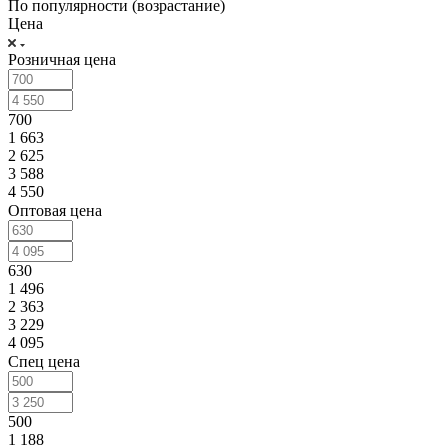
По популярности (возрастание)
Цена
Розничная цена
700
1 663
2 625
3 588
4 550
Оптовая цена
630
1 496
2 363
3 229
4 095
Спец цена
500
1 188