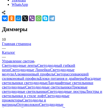
Telegram
WhatsApp
Диммеры
10
Главная страница
—
Каталог
—
Управление светом
Светодиодные ленты
Светодиодный гибкий
неон
Светодиодные Линейки
Светодиодные
модули
Алюминиевый профиль
Светорассеивающий
силиконовый профиль
Блоки питания и драйверы
Фасадные
светильники светодиодные
Ландшафтные светильники
светодиодные
Светодиодные светильники
Трековые
светодиодные светильники
Светодиодные люстры
Люстры и
светильники в стиле лофт
Светодиодные
прожекторы
Светодиоды и
матрицы
Оптоволокно
Светодиодные