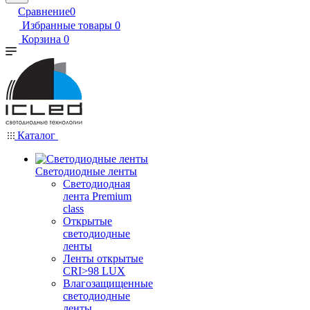
Сравнение
0
Избранные товары
0
Корзина
0
Каталог
Светодиодные ленты
Светодиодная
лента Premium
class
Открытые
светодиодные
ленты
Ленты открытые
CRI>98 LUX
Влагозащищенные
светодиодные
ленты