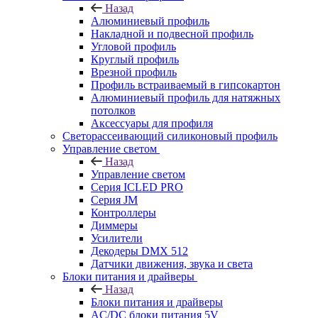
Назад
Алюминиевый профиль
Накладной и подвесной профиль
Угловой профиль
Круглый профиль
Врезной профиль
Профиль встраиваемый в гипсокартон
Алюминиевый профиль для натяжных
потолков
Аксессуары для профиля
Светорассеивающий силиконовый профиль
Управление светом
Назад
Управление светом
Серия ICLED PRO
Серия JM
Контроллеры
Диммеры
Усилители
Декодеры DMX 512
Датчики движения, звука и света
Блоки питания и драйверы
Назад
Блоки питания и драйверы
AC/DC блоки питания 5V