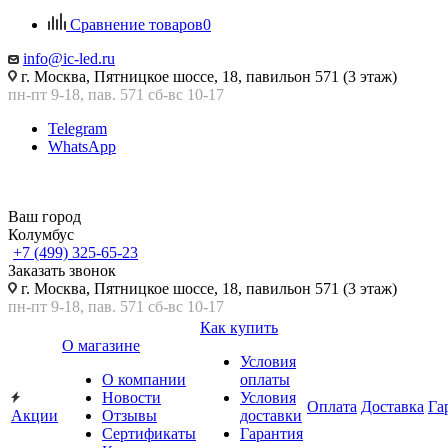
Сравнение товаров
0
info@ic-led.ru
г. Москва, Пятницкое шоссе, 18, павильон 571 (3 этаж)
пн-пт 9-18, пав. 571 сб-вс 10-17
Telegram
WhatsApp
Ваш город
Колумбус
+7 (499) 325-65-23
Заказать звонок
г. Москва, Пятницкое шоссе, 18, павильон 571 (3 этаж)
пн-пт 9-18, пав. 571 сб-вс 10-17
Как купить
О магазине
Условия
О компании
оплаты
Новости
Условия
Оплата
Доставка
Га
Акции
Отзывы
доставки
Сертификаты
Гарантия