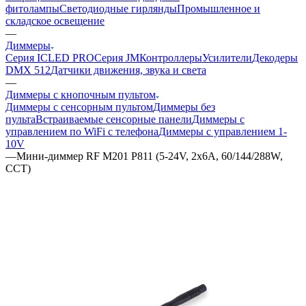
фитолампы
Светодиодные гирлянды
Промышленное и
складское освещение
—
Диммеры
Серия ICLED PRO
Серия JM
Контроллеры
Усилители
Декодеры
DMX 512
Датчики движения, звука и света
—
Диммеры с кнопочным пультом
Диммеры с сенсорным пультом
Диммеры без
пульта
Встраиваемые сенсорные панели
Диммеры с
управлением по WiFi с телефона
Диммеры с управлением 1-
10V
—
Мини-диммер RF M201 P811 (5-24V, 2х6А, 60/144/288W,
CCT)