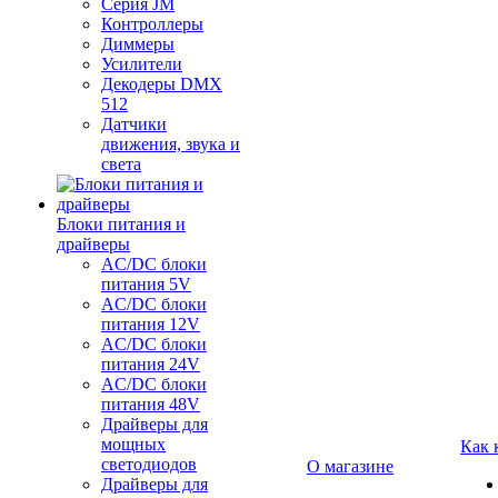
Серия JM
Контроллеры
Диммеры
Усилители
Декодеры DMX
512
Датчики
движения, звука и
света
Блоки питания и
драйверы
AC/DC блоки
питания 5V
AC/DC блоки
питания 12V
AC/DC блоки
питания 24V
AC/DC блоки
питания 48V
Драйверы для
мощных
Как 
светодиодов
О магазине
Драйверы для