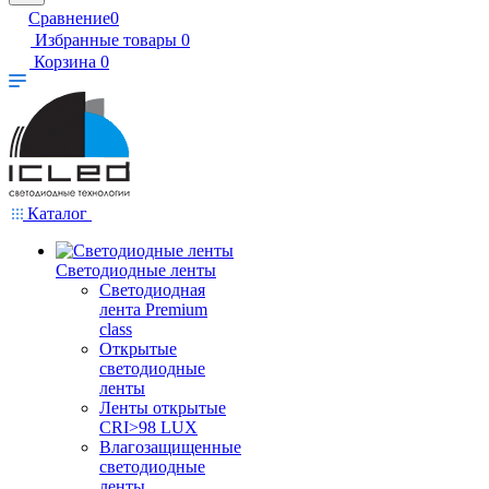
Сравнение
0
Избранные товары
0
Корзина
0
Каталог
Светодиодные ленты
Светодиодная
лента Premium
class
Открытые
светодиодные
ленты
Ленты открытые
CRI>98 LUX
Влагозащищенные
светодиодные
ленты