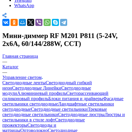
Telegram
WhatsApp
Мини-диммер RF M201 P811 (5-24V,
2х6А, 60/144/288W, CCT)
Главная страница
—
Каталог
—
Управление светом
Светодиодные ленты
Светодиодный гибкий
неон
Светодиодные Линейки
Светодиодные
модули
Алюминиевый профиль
Светорассеивающий
силиконовый профиль
Блоки питания и драйверы
Фасадные
светильники светодиодные
Ландшафтные светильники
светодиодные
Светодиодные светильники
Трековые
светодиодные светильники
Светодиодные люстры
Люстры и
светильники в стиле лофт
Светодиодные
прожекторы
Светодиоды и
матрицы
Оптоволокно
Светодиодные