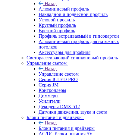
Назад
Алюминиевый профиль
Накладной и подвесной профиль
Угловой профиль
Круглый профиль
Врезной профиль
Профиль встраиваемый в гипсокартон
Алюминиевый профиль для натяжных
потолков
Аксессуары для профиля
Светорассеивающий силиконовый профиль
Управление светом
Назад
Управление светом
Серия ICLED PRO
Серия JM
Контроллеры
Диммеры
Усилители
Декодеры DMX 512
Датчики движения, звука и света
Блоки питания и драйверы
Назад
Блоки питания и драйверы
AC/DC блоки питания 5V