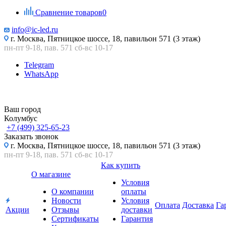
Сравнение товаров
0
info@ic-led.ru
г. Москва, Пятницкое шоссе, 18, павильон 571 (3 этаж)
пн-пт 9-18, пав. 571 сб-вс 10-17
Telegram
WhatsApp
Ваш город
Колумбус
+7 (499) 325-65-23
Заказать звонок
г. Москва, Пятницкое шоссе, 18, павильон 571 (3 этаж)
пн-пт 9-18, пав. 571 сб-вс 10-17
Как купить
О магазине
Условия
О компании
оплаты
Новости
Условия
Оплата
Доставка
Га
Акции
Отзывы
доставки
Сертификаты
Гарантия