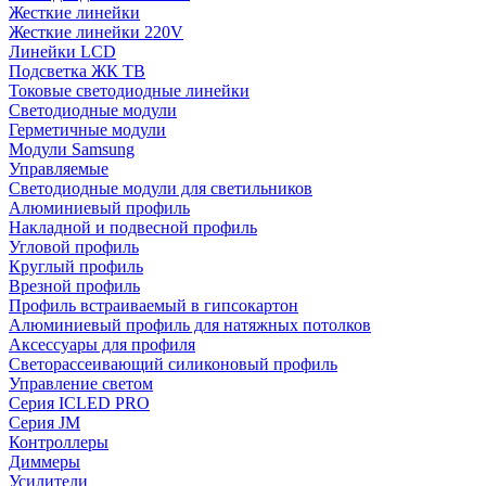
Жесткие линейки
Жесткие линейки 220V
Линейки LCD
Подсветка ЖК ТВ
Токовые светодиодные линейки
Светодиодные модули
Герметичные модули
Модули Samsung
Управляемые
Светодиодные модули для светильников
Алюминиевый профиль
Накладной и подвесной профиль
Угловой профиль
Круглый профиль
Врезной профиль
Профиль встраиваемый в гипсокартон
Алюминиевый профиль для натяжных потолков
Аксессуары для профиля
Светорассеивающий силиконовый профиль
Управление светом
Серия ICLED PRO
Серия JM
Контроллеры
Диммеры
Усилители