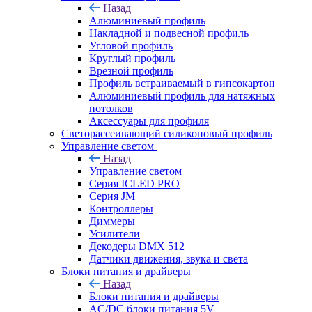
Назад
Алюминиевый профиль
Накладной и подвесной профиль
Угловой профиль
Круглый профиль
Врезной профиль
Профиль встраиваемый в гипсокартон
Алюминиевый профиль для натяжных
потолков
Аксессуары для профиля
Светорассеивающий силиконовый профиль
Управление светом
Назад
Управление светом
Серия ICLED PRO
Серия JM
Контроллеры
Диммеры
Усилители
Декодеры DMX 512
Датчики движения, звука и света
Блоки питания и драйверы
Назад
Блоки питания и драйверы
AC/DC блоки питания 5V