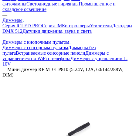
фитолампы
Светодиодные гирлянды
Промышленное и
складское освещение
—
Диммеры
Серия ICLED PRO
Серия JM
Контроллеры
Усилители
Декодеры
DMX 512
Датчики движения, звука и света
—
Диммеры с кнопочным пультом
Диммеры с сенсорным пультом
Диммеры без
пульта
Встраиваемые сенсорные панели
Диммеры с
управлением по WiFi с телефона
Диммеры с управлением 1-
10V
—
Мини-диммер RF M101 P810 (5-24V, 12А, 60/144/288W,
DIM)