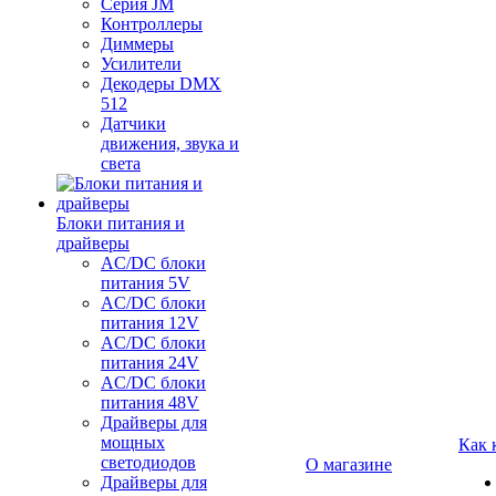
Серия JM
Контроллеры
Диммеры
Усилители
Декодеры DMX
512
Датчики
движения, звука и
света
Блоки питания и
драйверы
AC/DC блоки
питания 5V
AC/DC блоки
питания 12V
AC/DC блоки
питания 24V
AC/DC блоки
питания 48V
Драйверы для
мощных
Как 
светодиодов
О магазине
Драйверы для