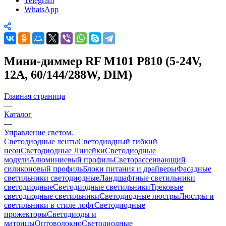
Telegram
WhatsApp
Мини-диммер RF M101 P810 (5-24V,
12А, 60/144/288W, DIM)
Главная страница
—
Каталог
—
Управление светом
Светодиодные ленты
Светодиодный гибкий
неон
Светодиодные Линейки
Светодиодные
модули
Алюминиевый профиль
Светорассеивающий
силиконовый профиль
Блоки питания и драйверы
Фасадные
светильники светодиодные
Ландшафтные светильники
светодиодные
Светодиодные светильники
Трековые
светодиодные светильники
Светодиодные люстры
Люстры и
светильники в стиле лофт
Светодиодные
прожекторы
Светодиоды и
матрицы
Оптоволокно
Светодиодные