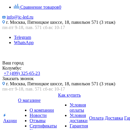
Сравнение товаров
0
info@ic-led.ru
г. Москва, Пятницкое шоссе, 18, павильон 571 (3 этаж)
пн-пт 9-18, пав. 571 сб-вс 10-17
Telegram
WhatsApp
Ваш город
Колумбус
+7 (499) 325-65-23
Заказать звонок
г. Москва, Пятницкое шоссе, 18, павильон 571 (3 этаж)
пн-пт 9-18, пав. 571 сб-вс 10-17
Как купить
О магазине
Условия
О компании
оплаты
Новости
Условия
Оплата
Доставка
Га
Акции
Отзывы
доставки
Сертификаты
Гарантия