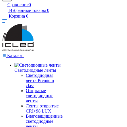
Сравнение
0
Избранные товары
0
Корзина
0
Каталог
Светодиодные ленты
Светодиодная
лента Premium
class
Открытые
светодиодные
ленты
Ленты открытые
CRI>98 LUX
Влагозащищенные
светодиодные
ленты