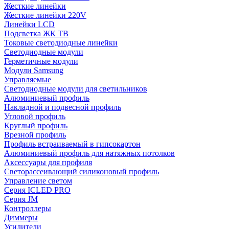
Жесткие линейки
Жесткие линейки 220V
Линейки LCD
Подсветка ЖК ТВ
Токовые светодиодные линейки
Светодиодные модули
Герметичные модули
Модули Samsung
Управляемые
Светодиодные модули для светильников
Алюминиевый профиль
Накладной и подвесной профиль
Угловой профиль
Круглый профиль
Врезной профиль
Профиль встраиваемый в гипсокартон
Алюминиевый профиль для натяжных потолков
Аксессуары для профиля
Светорассеивающий силиконовый профиль
Управление светом
Серия ICLED PRO
Серия JM
Контроллеры
Диммеры
Усилители