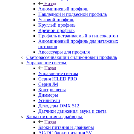
Назад
Алюминиевый профиль
Накладной и подвесной профиль
Угловой профиль
Круглый профиль
Врезной профиль
Профиль встраиваемый в гипсокартон
Алюминиевый профиль для натяжных
потолков
Аксессуары для профиля
Светорассеивающий силиконовый профиль
Управление светом
Назад
Управление светом
Серия ICLED PRO
Серия JM
Контроллеры
Диммеры
Усилители
Декодеры DMX 512
Датчики движения, звука и света
Блоки питания и драйверы
Назад
Блоки питания и драйверы
AC/DC блоки питания 5V