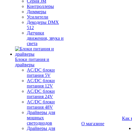
Серия JM
Контроллеры
Диммеры
Усилители
Декодеры DMX
512
Датчики
движения, звука и
света
Блоки питания и
драйверы
AC/DC блоки
питания 5V
AC/DC блоки
питания 12V
AC/DC блоки
питания 24V
AC/DC блоки
питания 48V
Драйверы для
мощных
Как 
светодиодов
О магазине
Драйверы для