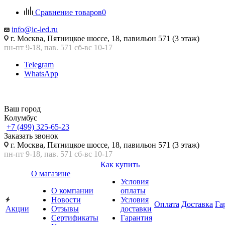
Сравнение товаров
0
info@ic-led.ru
г. Москва, Пятницкое шоссе, 18, павильон 571 (3 этаж)
пн-пт 9-18, пав. 571 сб-вс 10-17
Telegram
WhatsApp
Ваш город
Колумбус
+7 (499) 325-65-23
Заказать звонок
г. Москва, Пятницкое шоссе, 18, павильон 571 (3 этаж)
пн-пт 9-18, пав. 571 сб-вс 10-17
Как купить
О магазине
Условия
О компании
оплаты
Новости
Условия
Оплата
Доставка
Га
Акции
Отзывы
доставки
Сертификаты
Гарантия