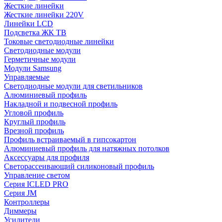
Жесткие линейки
Жесткие линейки 220V
Линейки LCD
Подсветка ЖК ТВ
Токовые светодиодные линейки
Светодиодные модули
Герметичные модули
Модули Samsung
Управляемые
Светодиодные модули для светильников
Алюминиевый профиль
Накладной и подвесной профиль
Угловой профиль
Круглый профиль
Врезной профиль
Профиль встраиваемый в гипсокартон
Алюминиевый профиль для натяжных потолков
Аксессуары для профиля
Светорассеивающий силиконовый профиль
Управление светом
Серия ICLED PRO
Серия JM
Контроллеры
Диммеры
Усилители