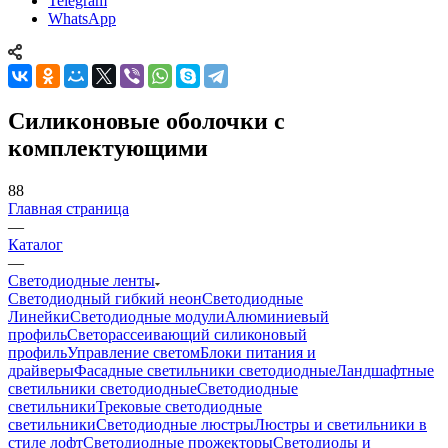
Telegram
WhatsApp
Силиконовые оболочки с
комплектующими
88
Главная страница
—
Каталог
—
Светодиодные ленты
Светодиодный гибкий неон
Светодиодные
Линейки
Светодиодные модули
Алюминиевый
профиль
Светорассеивающий силиконовый
профиль
Управление светом
Блоки питания и
драйверы
Фасадные светильники светодиодные
Ландшафтные
светильники светодиодные
Светодиодные
светильники
Трековые светодиодные
светильники
Светодиодные люстры
Люстры и светильники в
стиле лофт
Светодиодные прожекторы
Светодиоды и