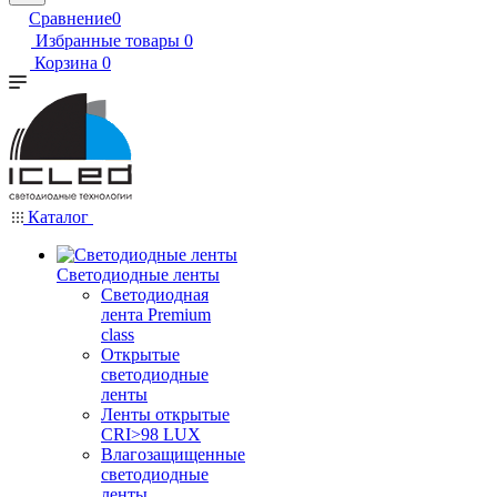
Сравнение
0
Избранные товары
0
Корзина
0
Каталог
Светодиодные ленты
Светодиодная
лента Premium
class
Открытые
светодиодные
ленты
Ленты открытые
CRI>98 LUX
Влагозащищенные
светодиодные
ленты