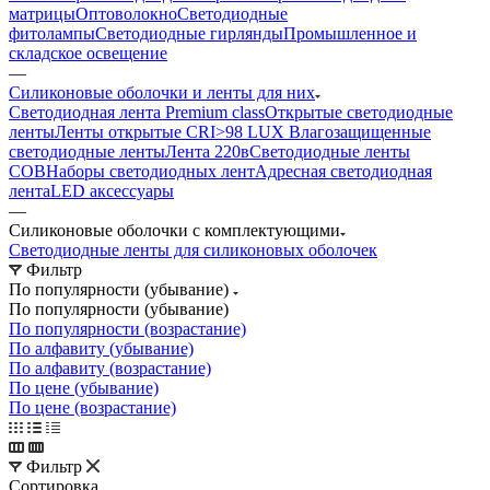
матрицы
Оптоволокно
Светодиодные
фитолампы
Светодиодные гирлянды
Промышленное и
складское освещение
—
Силиконовые оболочки и ленты для них
Светодиодная лента Premium class
Открытые светодиодные
ленты
Ленты открытые CRI>98 LUX
Влагозащищенные
светодиодные ленты
Лента 220в
Светодиодные ленты
COB
Наборы светодиодных лент
Адресная светодиодная
лента
LED аксессуары
—
Силиконовые оболочки с комплектующими
Светодиодные ленты для силиконовых оболочек
Фильтр
По популярности (убывание)
По популярности (убывание)
По популярности (возрастание)
По алфавиту (убывание)
По алфавиту (возрастание)
По цене (убывание)
По цене (возрастание)
Фильтр
Сортировка