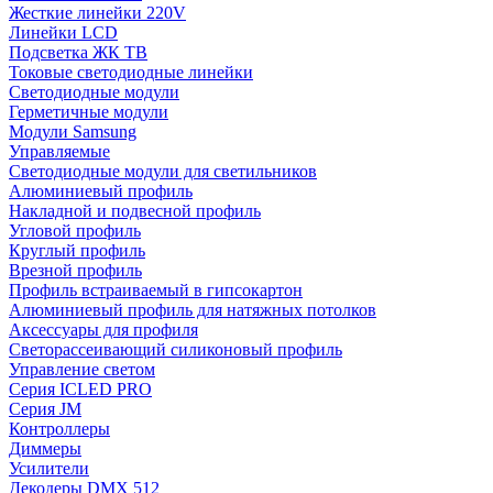
Жесткие линейки 220V
Линейки LCD
Подсветка ЖК ТВ
Токовые светодиодные линейки
Светодиодные модули
Герметичные модули
Модули Samsung
Управляемые
Светодиодные модули для светильников
Алюминиевый профиль
Накладной и подвесной профиль
Угловой профиль
Круглый профиль
Врезной профиль
Профиль встраиваемый в гипсокартон
Алюминиевый профиль для натяжных потолков
Аксессуары для профиля
Светорассеивающий силиконовый профиль
Управление светом
Серия ICLED PRO
Серия JM
Контроллеры
Диммеры
Усилители
Декодеры DMX 512