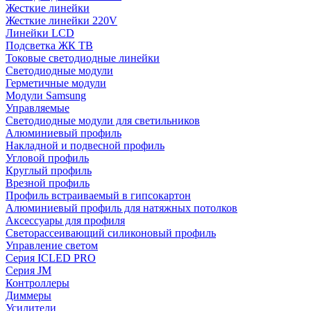
Жесткие линейки
Жесткие линейки 220V
Линейки LCD
Подсветка ЖК ТВ
Токовые светодиодные линейки
Светодиодные модули
Герметичные модули
Модули Samsung
Управляемые
Светодиодные модули для светильников
Алюминиевый профиль
Накладной и подвесной профиль
Угловой профиль
Круглый профиль
Врезной профиль
Профиль встраиваемый в гипсокартон
Алюминиевый профиль для натяжных потолков
Аксессуары для профиля
Светорассеивающий силиконовый профиль
Управление светом
Серия ICLED PRO
Серия JM
Контроллеры
Диммеры
Усилители