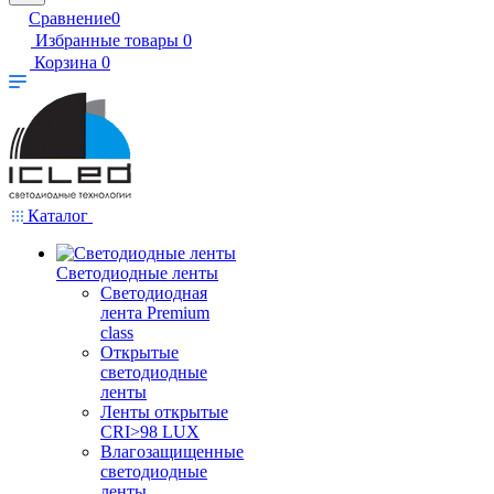
Сравнение
0
Избранные товары
0
Корзина
0
Каталог
Светодиодные ленты
Светодиодная
лента Premium
class
Открытые
светодиодные
ленты
Ленты открытые
CRI>98 LUX
Влагозащищенные
светодиодные
ленты