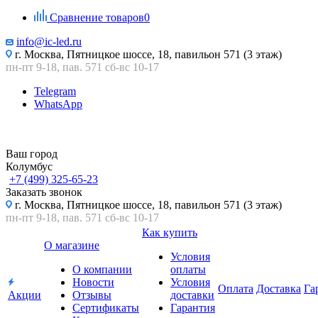
Сравнение товаров
0
info@ic-led.ru
г. Москва, Пятницкое шоссе, 18, павильон 571 (3 этаж)
пн-пт 9-18, пав. 571 сб-вс 10-17
Telegram
WhatsApp
Ваш город
Колумбус
+7 (499) 325-65-23
Заказать звонок
г. Москва, Пятницкое шоссе, 18, павильон 571 (3 этаж)
пн-пт 9-18, пав. 571 сб-вс 10-17
Как купить
О магазине
Условия
О компании
оплаты
Новости
Условия
Оплата
Доставка
Га
Акции
Отзывы
доставки
Сертификаты
Гарантия