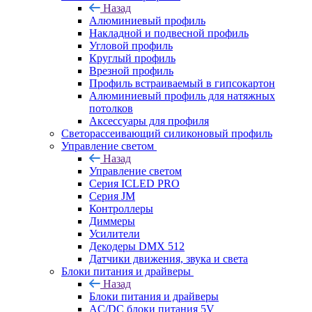
Назад
Алюминиевый профиль
Накладной и подвесной профиль
Угловой профиль
Круглый профиль
Врезной профиль
Профиль встраиваемый в гипсокартон
Алюминиевый профиль для натяжных
потолков
Аксессуары для профиля
Светорассеивающий силиконовый профиль
Управление светом
Назад
Управление светом
Серия ICLED PRO
Серия JM
Контроллеры
Диммеры
Усилители
Декодеры DMX 512
Датчики движения, звука и света
Блоки питания и драйверы
Назад
Блоки питания и драйверы
AC/DC блоки питания 5V