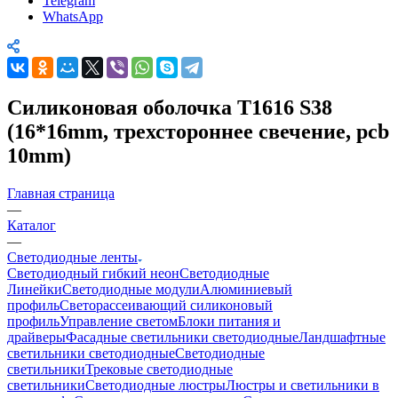
Telegram
WhatsApp
Cиликоновая оболочка T1616 S38
(16*16mm, трехстороннее свечение, pcb
10mm)
Главная страница
—
Каталог
—
Светодиодные ленты
Светодиодный гибкий неон
Светодиодные
Линейки
Светодиодные модули
Алюминиевый
профиль
Светорассеивающий силиконовый
профиль
Управление светом
Блоки питания и
драйверы
Фасадные светильники светодиодные
Ландшафтные
светильники светодиодные
Светодиодные
светильники
Трековые светодиодные
светильники
Светодиодные люстры
Люстры и светильники в