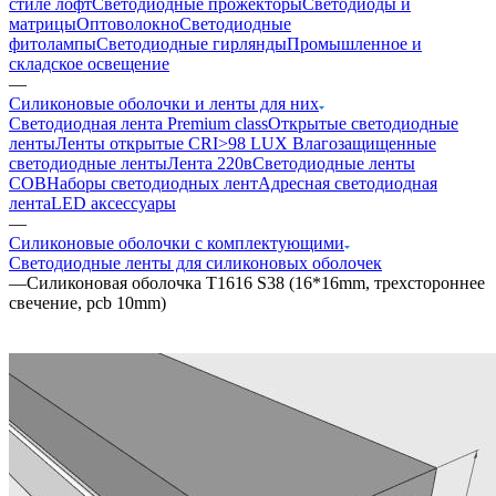
стиле лофт
Светодиодные прожекторы
Светодиоды и
матрицы
Оптоволокно
Светодиодные
фитолампы
Светодиодные гирлянды
Промышленное и
складское освещение
—
Силиконовые оболочки и ленты для них
Светодиодная лента Premium class
Открытые светодиодные
ленты
Ленты открытые CRI>98 LUX
Влагозащищенные
светодиодные ленты
Лента 220в
Светодиодные ленты
COB
Наборы светодиодных лент
Адресная светодиодная
лента
LED аксессуары
—
Силиконовые оболочки с комплектующими
Светодиодные ленты для силиконовых оболочек
—
Cиликоновая оболочка T1616 S38 (16*16mm, трехстороннее
свечение, pcb 10mm)