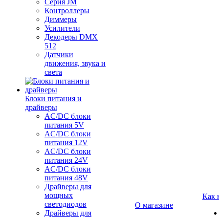
Серия JM
Контроллеры
Диммеры
Усилители
Декодеры DMX
512
Датчики
движения, звука и
света
Блоки питания и
драйверы
AC/DC блоки
питания 5V
AC/DC блоки
питания 12V
AC/DC блоки
питания 24V
AC/DC блоки
питания 48V
Драйверы для
мощных
Как 
светодиодов
О магазине
Драйверы для