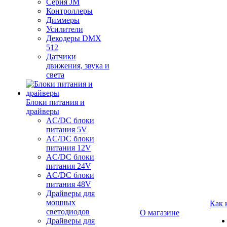
Серия JM
Контроллеры
Диммеры
Усилители
Декодеры DMX
512
Датчики
движения, звука и
света
Блоки питания и
драйверы
AC/DC блоки
питания 5V
AC/DC блоки
питания 12V
AC/DC блоки
питания 24V
AC/DC блоки
питания 48V
Драйверы для
мощных
Как 
светодиодов
О магазине
Драйверы для