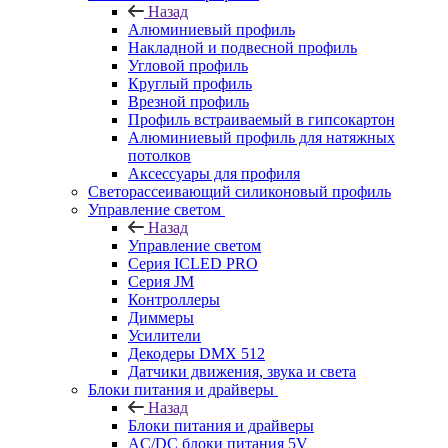
Назад
Алюминиевый профиль
Накладной и подвесной профиль
Угловой профиль
Круглый профиль
Врезной профиль
Профиль встраиваемый в гипсокартон
Алюминиевый профиль для натяжных
потолков
Аксессуары для профиля
Светорассеивающий силиконовый профиль
Управление светом
Назад
Управление светом
Серия ICLED PRO
Серия JM
Контроллеры
Диммеры
Усилители
Декодеры DMX 512
Датчики движения, звука и света
Блоки питания и драйверы
Назад
Блоки питания и драйверы
AC/DC блоки питания 5V