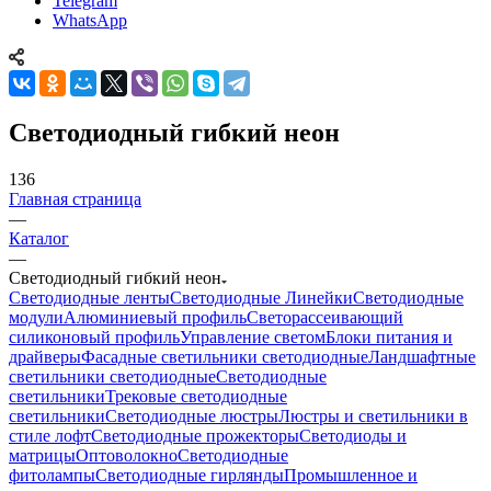
Telegram
WhatsApp
Светодиодный гибкий неон
136
Главная страница
—
Каталог
—
Светодиодный гибкий неон
Светодиодные ленты
Светодиодные Линейки
Светодиодные
модули
Алюминиевый профиль
Светорассеивающий
силиконовый профиль
Управление светом
Блоки питания и
драйверы
Фасадные светильники светодиодные
Ландшафтные
светильники светодиодные
Светодиодные
светильники
Трековые светодиодные
светильники
Светодиодные люстры
Люстры и светильники в
стиле лофт
Светодиодные прожекторы
Светодиоды и
матрицы
Оптоволокно
Светодиодные
фитолампы
Светодиодные гирлянды
Промышленное и