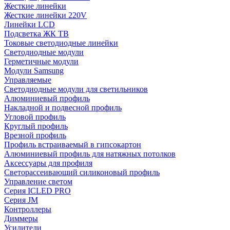
Жесткие линейки
Жесткие линейки 220V
Линейки LCD
Подсветка ЖК ТВ
Токовые светодиодные линейки
Светодиодные модули
Герметичные модули
Модули Samsung
Управляемые
Светодиодные модули для светильников
Алюминиевый профиль
Накладной и подвесной профиль
Угловой профиль
Круглый профиль
Врезной профиль
Профиль встраиваемый в гипсокартон
Алюминиевый профиль для натяжных потолков
Аксессуары для профиля
Светорассеивающий силиконовый профиль
Управление светом
Серия ICLED PRO
Серия JM
Контроллеры
Диммеры
Усилители