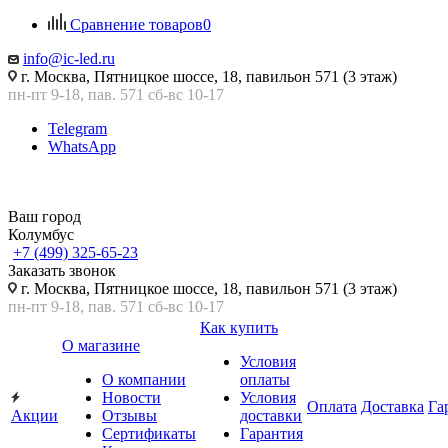
Сравнение товаров
0
info@ic-led.ru
г. Москва, Пятницкое шоссе, 18, павильон 571 (3 этаж)
пн-пт 9-18, пав. 571 сб-вс 10-17
Telegram
WhatsApp
Ваш город
Колумбус
+7 (499) 325-65-23
Заказать звонок
г. Москва, Пятницкое шоссе, 18, павильон 571 (3 этаж)
пн-пт 9-18, пав. 571 сб-вс 10-17
Как купить
О магазине
Условия
О компании
оплаты
Новости
Условия
Оплата
Доставка
Га
Акции
Отзывы
доставки
Сертификаты
Гарантия