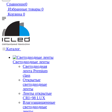
Сравнение
0
Избранные товары
0
Корзина
0
Каталог
Светодиодные ленты
Светодиодная
лента Premium
class
Открытые
светодиодные
ленты
Ленты открытые
CRI>98 LUX
Влагозащищенные
светодиодные
ленты