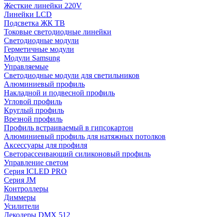
Жесткие линейки 220V
Линейки LCD
Подсветка ЖК ТВ
Токовые светодиодные линейки
Светодиодные модули
Герметичные модули
Модули Samsung
Управляемые
Светодиодные модули для светильников
Алюминиевый профиль
Накладной и подвесной профиль
Угловой профиль
Круглый профиль
Врезной профиль
Профиль встраиваемый в гипсокартон
Алюминиевый профиль для натяжных потолков
Аксессуары для профиля
Светорассеивающий силиконовый профиль
Управление светом
Серия ICLED PRO
Серия JM
Контроллеры
Диммеры
Усилители
Декодеры DMX 512