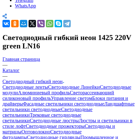
Telegram
WhatsApp
Светодиодный гибкий неон 1425 220V
green LN16
Главная страница
—
Каталог
—
Светодиодный гибкий неон
Светодиодные ленты
Светодиодные Линейки
Светодиодные
модули
Алюминиевый профиль
Светорассеивающий
силиконовый профиль
Управление светом
Блоки питания и
драйверы
Фасадные светильники светодиодные
Ландшафтные
светильники светодиодные
Светодиодные
светильники
Трековые светодиодные
светильники
Светодиодные люстры
Люстры и светильники в
стиле лофт
Светодиодные прожекторы
Светодиоды и
матрицы
Оптоволокно
Светодиодные
фитолампы
Светодиодные гирлянды
Промышленное и