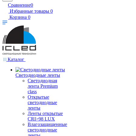
Сравнение
0
Избранные товары
0
Корзина
0
Каталог
Светодиодные ленты
Светодиодная
лента Premium
class
Открытые
светодиодные
ленты
Ленты открытые
CRI>98 LUX
Влагозащищенные
светодиодные
ленты