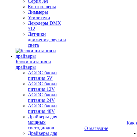
Серия JM
Контроллеры
Диммеры
Усилители
Декодеры DMX
512
Датчики
движения, звука и
света
Блоки питания и
драйверы
AC/DC блоки
питания 5V
AC/DC блоки
питания 12V
AC/DC блоки
питания 24V
AC/DC блоки
питания 48V
Драйверы для
мощных
Как 
светодиодов
О магазине
Драйверы для