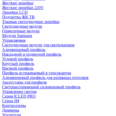
Жесткие линейки
Жесткие линейки 220V
Линейки LCD
Подсветка ЖК ТВ
Токовые светодиодные линейки
Светодиодные модули
Герметичные модули
Модули Samsung
Управляемые
Светодиодные модули для светильников
Алюминиевый профиль
Накладной и подвесной профиль
Угловой профиль
Круглый профиль
Врезной профиль
Профиль встраиваемый в гипсокартон
Алюминиевый профиль для натяжных потолков
Аксессуары для профиля
Светорассеивающий силиконовый профиль
Управление светом
Серия ICLED PRO
Серия JM
Контроллеры
Диммеры
Усилители