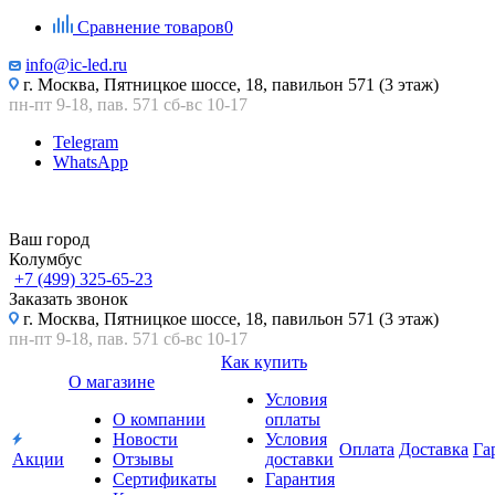
Сравнение товаров
0
info@ic-led.ru
г. Москва, Пятницкое шоссе, 18, павильон 571 (3 этаж)
пн-пт 9-18, пав. 571 сб-вс 10-17
Telegram
WhatsApp
Ваш город
Колумбус
+7 (499) 325-65-23
Заказать звонок
г. Москва, Пятницкое шоссе, 18, павильон 571 (3 этаж)
пн-пт 9-18, пав. 571 сб-вс 10-17
Как купить
О магазине
Условия
О компании
оплаты
Новости
Условия
Оплата
Доставка
Га
Акции
Отзывы
доставки
Сертификаты
Гарантия