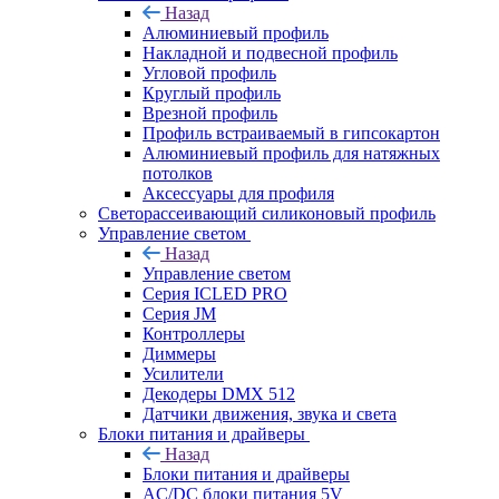
Назад
Алюминиевый профиль
Накладной и подвесной профиль
Угловой профиль
Круглый профиль
Врезной профиль
Профиль встраиваемый в гипсокартон
Алюминиевый профиль для натяжных
потолков
Аксессуары для профиля
Светорассеивающий силиконовый профиль
Управление светом
Назад
Управление светом
Серия ICLED PRO
Серия JM
Контроллеры
Диммеры
Усилители
Декодеры DMX 512
Датчики движения, звука и света
Блоки питания и драйверы
Назад
Блоки питания и драйверы
AC/DC блоки питания 5V