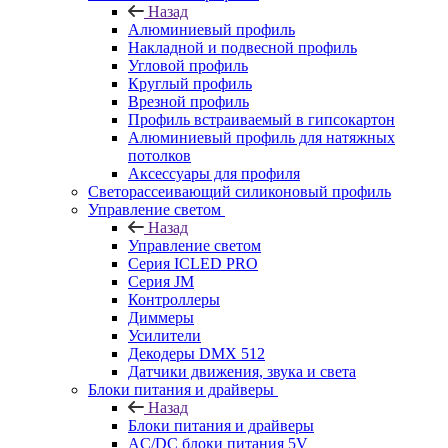
Назад
Алюминиевый профиль
Накладной и подвесной профиль
Угловой профиль
Круглый профиль
Врезной профиль
Профиль встраиваемый в гипсокартон
Алюминиевый профиль для натяжных
потолков
Аксессуары для профиля
Светорассеивающий силиконовый профиль
Управление светом
Назад
Управление светом
Серия ICLED PRO
Серия JM
Контроллеры
Диммеры
Усилители
Декодеры DMX 512
Датчики движения, звука и света
Блоки питания и драйверы
Назад
Блоки питания и драйверы
AC/DC блоки питания 5V