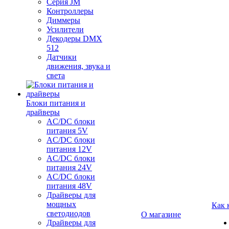
Серия JM
Контроллеры
Диммеры
Усилители
Декодеры DMX
512
Датчики
движения, звука и
света
Блоки питания и
драйверы
AC/DC блоки
питания 5V
AC/DC блоки
питания 12V
AC/DC блоки
питания 24V
AC/DC блоки
питания 48V
Драйверы для
мощных
Как 
светодиодов
О магазине
Драйверы для