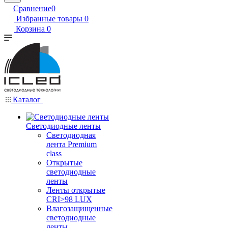
Сравнение
0
Избранные товары
0
Корзина
0
Каталог
Светодиодные ленты
Светодиодная
лента Premium
class
Открытые
светодиодные
ленты
Ленты открытые
CRI>98 LUX
Влагозащищенные
светодиодные
ленты