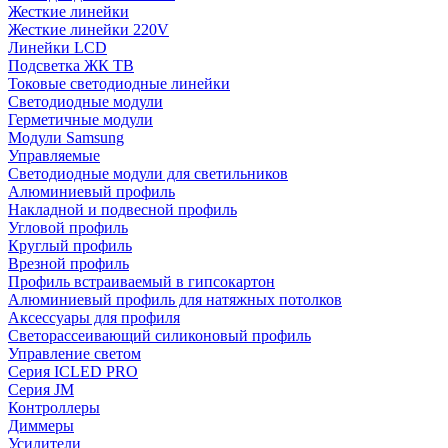
Жесткие линейки
Жесткие линейки 220V
Линейки LCD
Подсветка ЖК ТВ
Токовые светодиодные линейки
Светодиодные модули
Герметичные модули
Модули Samsung
Управляемые
Светодиодные модули для светильников
Алюминиевый профиль
Накладной и подвесной профиль
Угловой профиль
Круглый профиль
Врезной профиль
Профиль встраиваемый в гипсокартон
Алюминиевый профиль для натяжных потолков
Аксессуары для профиля
Светорассеивающий силиконовый профиль
Управление светом
Серия ICLED PRO
Серия JM
Контроллеры
Диммеры
Усилители