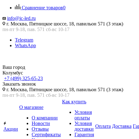
Сравнение товаров
0
info@ic-led.ru
г. Москва, Пятницкое шоссе, 18, павильон 571 (3 этаж)
пн-пт 9-18, пав. 571 сб-вс 10-17
Telegram
WhatsApp
Ваш город
Колумбус
+7 (499) 325-65-23
Заказать звонок
г. Москва, Пятницкое шоссе, 18, павильон 571 (3 этаж)
пн-пт 9-18, пав. 571 сб-вс 10-17
Как купить
О магазине
Условия
О компании
оплаты
Новости
Условия
Оплата
Доставка
Га
Акции
Отзывы
доставки
Сертификаты
Гарантия