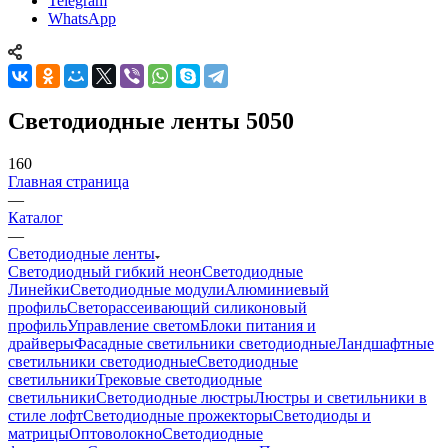
Telegram
WhatsApp
Светодиодные ленты 5050
160
Главная страница
—
Каталог
—
Светодиодные ленты
Светодиодный гибкий неон
Светодиодные
Линейки
Светодиодные модули
Алюминиевый
профиль
Светорассеивающий силиконовый
профиль
Управление светом
Блоки питания и
драйверы
Фасадные светильники светодиодные
Ландшафтные
светильники светодиодные
Светодиодные
светильники
Трековые светодиодные
светильники
Светодиодные люстры
Люстры и светильники в
стиле лофт
Светодиодные прожекторы
Светодиоды и
матрицы
Оптоволокно
Светодиодные