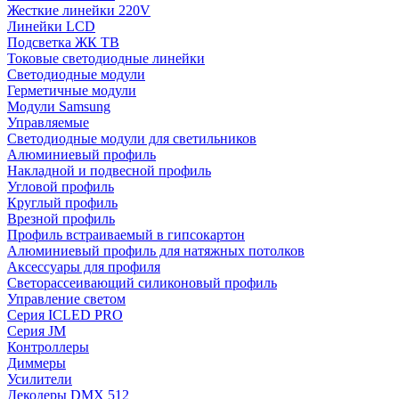
Жесткие линейки 220V
Линейки LCD
Подсветка ЖК ТВ
Токовые светодиодные линейки
Светодиодные модули
Герметичные модули
Модули Samsung
Управляемые
Светодиодные модули для светильников
Алюминиевый профиль
Накладной и подвесной профиль
Угловой профиль
Круглый профиль
Врезной профиль
Профиль встраиваемый в гипсокартон
Алюминиевый профиль для натяжных потолков
Аксессуары для профиля
Светорассеивающий силиконовый профиль
Управление светом
Серия ICLED PRO
Серия JM
Контроллеры
Диммеры
Усилители
Декодеры DMX 512