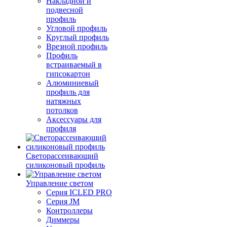
Накладной и
подвесной
профиль
Угловой профиль
Круглый профиль
Врезной профиль
Профиль
встраиваемый в
гипсокартон
Алюминиевый
профиль для
натяжных
потолков
Аксессуары для
профиля
Светорассеивающий
силиконовый профиль
Управление светом
Серия ICLED PRO
Серия JM
Контроллеры
Диммеры