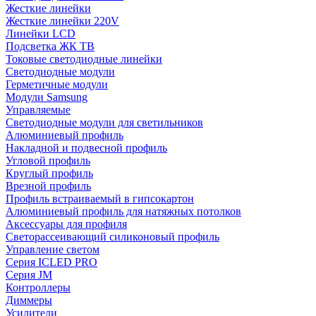
Жесткие линейки
Жесткие линейки 220V
Линейки LCD
Подсветка ЖК ТВ
Токовые светодиодные линейки
Светодиодные модули
Герметичные модули
Модули Samsung
Управляемые
Светодиодные модули для светильников
Алюминиевый профиль
Накладной и подвесной профиль
Угловой профиль
Круглый профиль
Врезной профиль
Профиль встраиваемый в гипсокартон
Алюминиевый профиль для натяжных потолков
Аксессуары для профиля
Светорассеивающий силиконовый профиль
Управление светом
Серия ICLED PRO
Серия JM
Контроллеры
Диммеры
Усилители