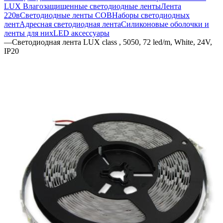
LUX
Влагозащищенные светодиодные ленты
Лента
220в
Светодиодные ленты COB
Наборы светодиодных
лент
Адресная светодиодная лента
Силиконовые оболочки и
ленты для них
LED аксессуары
—
Светодиодная лента LUX class , 5050, 72 led/m, White, 24V,
IP20