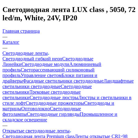
Светодиодная лента LUX class , 5050, 72
led/m, White, 24V, IP20
Главная страница
—
Каталог
—
Светодиодные ленты
Светодиодный гибкий неон
Светодиодные
Линейки
Светодиодные модули
Алюминиевый
профиль
Светорассеивающий силиконовый
профиль
Управление светом
Блоки питания и
драйверы
Фасадные светильники светодиодные
Ландшафтные
светильники светодиодные
Светодиодные
светильники
Трековые светодиодные
светильники
Светодиодные люстры
Люстры и светильники в
стиле лофт
Светодиодные прожекторы
Светодиоды и
матрицы
Оптоволокно
Светодиодные
фитолампы
Светодиодные гирлянды
Промышленное и
складское освещение
—
Открытые светодиодные ленты
Светодиодная лента Premium class
Ленты открытые CRI>98