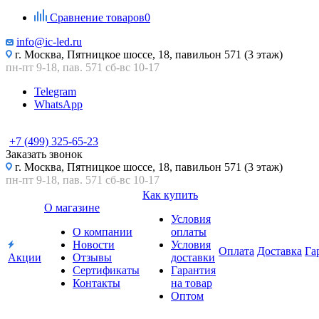
Сравнение товаров
0
info@ic-led.ru
г. Москва, Пятницкое шоссе, 18, павильон 571 (3 этаж)
пн-пт 9-18, пав. 571 сб-вс 10-17
Telegram
WhatsApp
+7 (499) 325-65-23
Заказать звонок
г. Москва, Пятницкое шоссе, 18, павильон 571 (3 этаж)
пн-пт 9-18, пав. 571 сб-вс 10-17
Как купить
О магазине
Условия
О компании
оплаты
Новости
Условия
Оплата
Доставка
Га
Акции
Отзывы
доставки
Сертификаты
Гарантия
Контакты
на товар
Оптом