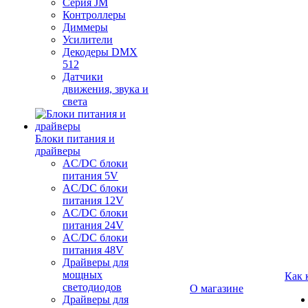
Серия JM
Контроллеры
Диммеры
Усилители
Декодеры DMX
512
Датчики
движения, звука и
света
Блоки питания и
драйверы
AC/DC блоки
питания 5V
AC/DC блоки
питания 12V
AC/DC блоки
питания 24V
AC/DC блоки
питания 48V
Драйверы для
мощных
Как 
светодиодов
О магазине
Драйверы для