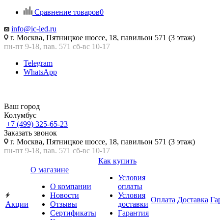
Сравнение товаров
0
info@ic-led.ru
г. Москва, Пятницкое шоссе, 18, павильон 571 (3 этаж)
пн-пт 9-18, пав. 571 сб-вс 10-17
Telegram
WhatsApp
Ваш город
Колумбус
+7 (499) 325-65-23
Заказать звонок
г. Москва, Пятницкое шоссе, 18, павильон 571 (3 этаж)
пн-пт 9-18, пав. 571 сб-вс 10-17
Как купить
О магазине
Условия
О компании
оплаты
Новости
Условия
Оплата
Доставка
Га
Акции
Отзывы
доставки
Сертификаты
Гарантия