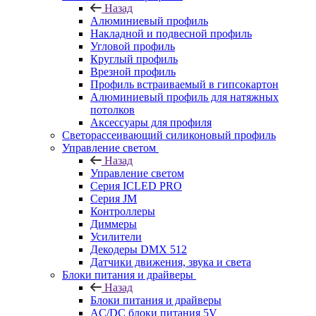
Назад
Алюминиевый профиль
Накладной и подвесной профиль
Угловой профиль
Круглый профиль
Врезной профиль
Профиль встраиваемый в гипсокартон
Алюминиевый профиль для натяжных
потолков
Аксессуары для профиля
Светорассеивающий силиконовый профиль
Управление светом
Назад
Управление светом
Серия ICLED PRO
Серия JM
Контроллеры
Диммеры
Усилители
Декодеры DMX 512
Датчики движения, звука и света
Блоки питания и драйверы
Назад
Блоки питания и драйверы
AC/DC блоки питания 5V