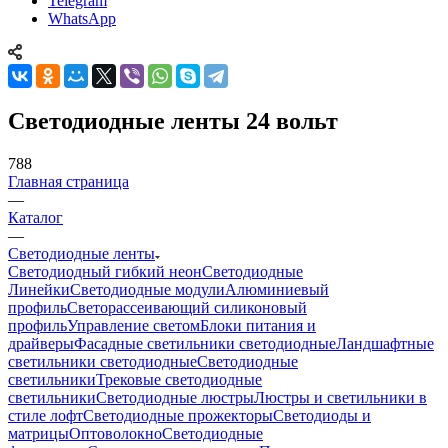
Telegram
WhatsApp
Светодиодные ленты 24 вольт
788
Главная страница
—
Каталог
—
Светодиодные ленты
Светодиодный гибкий неон
Светодиодные
Линейки
Светодиодные модули
Алюминиевый
профиль
Светорассеивающий силиконовый
профиль
Управление светом
Блоки питания и
драйверы
Фасадные светильники светодиодные
Ландшафтные
светильники светодиодные
Светодиодные
светильники
Трековые светодиодные
светильники
Светодиодные люстры
Люстры и светильники в
стиле лофт
Светодиодные прожекторы
Светодиоды и
матрицы
Оптоволокно
Светодиодные