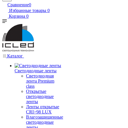
Сравнение
0
Избранные товары
0
Корзина
0
Каталог
Светодиодные ленты
Светодиодная
лента Premium
class
Открытые
светодиодные
ленты
Ленты открытые
CRI>98 LUX
Влагозащищенные
светодиодные
ленты