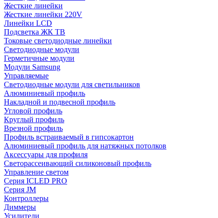
Жесткие линейки
Жесткие линейки 220V
Линейки LCD
Подсветка ЖК ТВ
Токовые светодиодные линейки
Светодиодные модули
Герметичные модули
Модули Samsung
Управляемые
Светодиодные модули для светильников
Алюминиевый профиль
Накладной и подвесной профиль
Угловой профиль
Круглый профиль
Врезной профиль
Профиль встраиваемый в гипсокартон
Алюминиевый профиль для натяжных потолков
Аксессуары для профиля
Светорассеивающий силиконовый профиль
Управление светом
Серия ICLED PRO
Серия JM
Контроллеры
Диммеры
Усилители