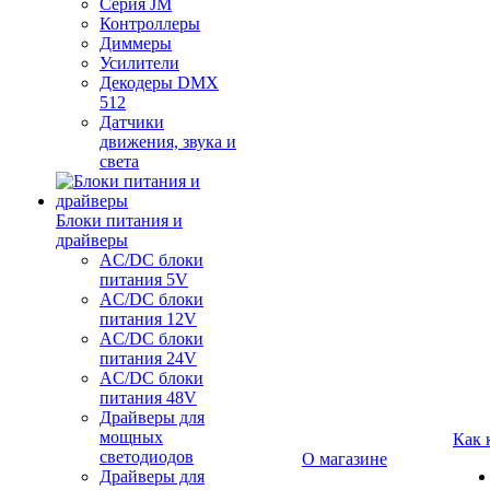
Серия JM
Контроллеры
Диммеры
Усилители
Декодеры DMX
512
Датчики
движения, звука и
света
Блоки питания и
драйверы
AC/DC блоки
питания 5V
AC/DC блоки
питания 12V
AC/DC блоки
питания 24V
AC/DC блоки
питания 48V
Драйверы для
мощных
Как 
светодиодов
О магазине
Драйверы для