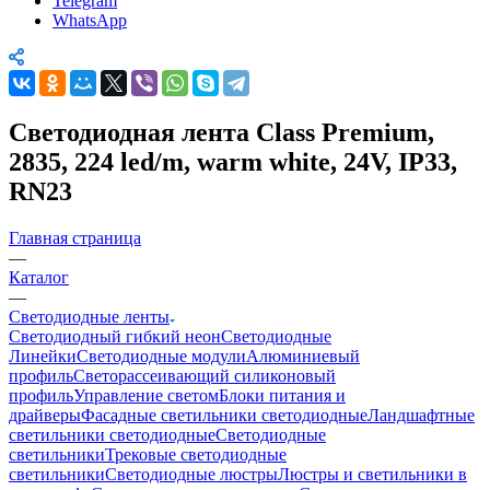
Telegram
WhatsApp
Светодиодная лента Class Premium,
2835, 224 led/m, warm white, 24V, IP33,
RN23
Главная страница
—
Каталог
—
Светодиодные ленты
Светодиодный гибкий неон
Светодиодные
Линейки
Светодиодные модули
Алюминиевый
профиль
Светорассеивающий силиконовый
профиль
Управление светом
Блоки питания и
драйверы
Фасадные светильники светодиодные
Ландшафтные
светильники светодиодные
Светодиодные
светильники
Трековые светодиодные
светильники
Светодиодные люстры
Люстры и светильники в