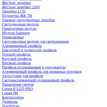
Жесткие линейки
Жесткие линейки 220V
Линейки LCD
Подсветка ЖК ТВ
Токовые светодиодные линейки
Светодиодные модули
Герметичные модули
Модули Samsung
Управляемые
Светодиодные модули для светильников
Алюминиевый профиль
Накладной и подвесной профиль
Угловой профиль
Круглый профиль
Врезной профиль
Профиль встраиваемый в гипсокартон
Алюминиевый профиль для натяжных потолков
Аксессуары для профиля
Светорассеивающий силиконовый профиль
Управление светом
Серия ICLED PRO
Серия JM
Контроллеры
Диммеры
Усилители