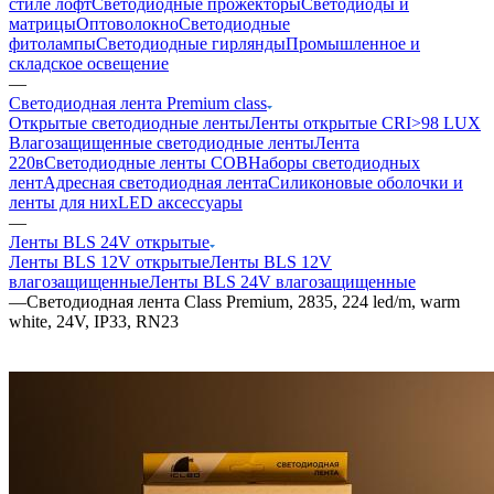
стиле лофт
Светодиодные прожекторы
Светодиоды и
матрицы
Оптоволокно
Светодиодные
фитолампы
Светодиодные гирлянды
Промышленное и
складское освещение
—
Светодиодная лента Premium class
Открытые светодиодные ленты
Ленты открытые CRI>98 LUX
Влагозащищенные светодиодные ленты
Лента
220в
Светодиодные ленты COB
Наборы светодиодных
лент
Адресная светодиодная лента
Силиконовые оболочки и
ленты для них
LED аксессуары
—
Ленты BLS 24V открытые
Ленты BLS 12V открытые
Ленты BLS 12V
влагозащищенные
Ленты BLS 24V влагозащищенные
—
Светодиодная лента Class Premium, 2835, 224 led/m, warm
white, 24V, IP33, RN23