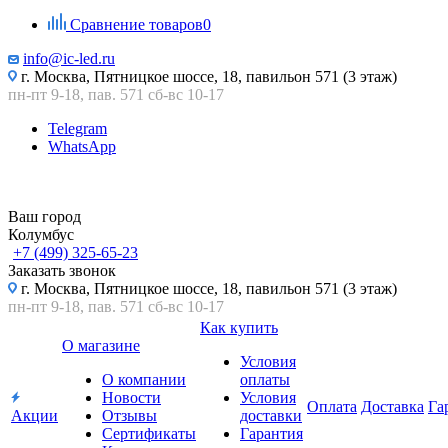
Сравнение товаров
0
info@ic-led.ru
г. Москва, Пятницкое шоссе, 18, павильон 571 (3 этаж)
пн-пт 9-18, пав. 571 сб-вс 10-17
Telegram
WhatsApp
Ваш город
Колумбус
+7 (499) 325-65-23
Заказать звонок
г. Москва, Пятницкое шоссе, 18, павильон 571 (3 этаж)
пн-пт 9-18, пав. 571 сб-вс 10-17
Как купить
О магазине
Условия
О компании
оплаты
Новости
Условия
Оплата
Доставка
Га
Акции
Отзывы
доставки
Сертификаты
Гарантия