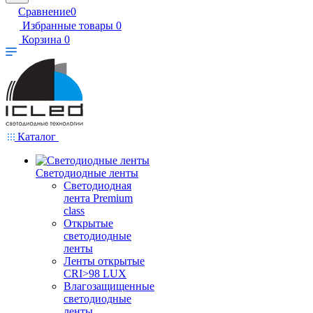
Сравнение
0
Избранные товары
0
Корзина
0
Каталог
Светодиодные ленты
Светодиодная
лента Premium
class
Открытые
светодиодные
ленты
Ленты открытые
CRI>98 LUX
Влагозащищенные
светодиодные
ленты