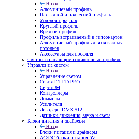
Назад
Алюминиевый профиль
Накладной и подвесной профиль
Угловой профиль
Круглый профиль
Врезной профиль
Профиль встраиваемый в гипсокартон
Алюминиевый профиль для натяжных
потолков
Аксессуары для профиля
Светорассеивающий силиконовый профиль
Управление светом
Назад
Управление светом
Серия ICLED PRO
Серия JM
Контроллеры
Диммеры
Усилители
Декодеры DMX 512
Датчики движения, звука и света
Блоки питания и драйверы
Назад
Блоки питания и драйверы
AC/DC блоки питания 5V