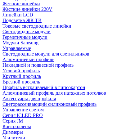
Жесткие линейки
Жесткие линейки 220V
Линейки LCD
Подсветка ЖК ТВ
Токовые светодиодные линейки
Светодиодные модули
Герметичные модули
Модули Samsung
Управляемые
Светодиодные модули для светильников
Алюминиевый профиль
Накладной и подвесной профиль
Угловой профиль
Круглый профиль
Врезной профиль
Профиль встраиваемый в гипсокартон
Алюминиевый профиль для натяжных потолков
Аксессуары для профиля
Светорассеивающий силиконовый профиль
Управление светом
Серия ICLED PRO
Серия JM
Контроллеры
Диммеры
Усилители