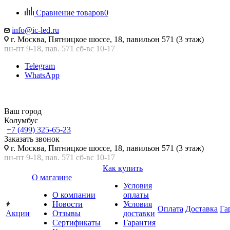
Сравнение товаров
0
info@ic-led.ru
г. Москва, Пятницкое шоссе, 18, павильон 571 (3 этаж)
пн-пт 9-18, пав. 571 сб-вс 10-17
Telegram
WhatsApp
Ваш город
Колумбус
+7 (499) 325-65-23
Заказать звонок
г. Москва, Пятницкое шоссе, 18, павильон 571 (3 этаж)
пн-пт 9-18, пав. 571 сб-вс 10-17
Как купить
О магазине
Условия
О компании
оплаты
Новости
Условия
Оплата
Доставка
Га
Акции
Отзывы
доставки
Сертификаты
Гарантия