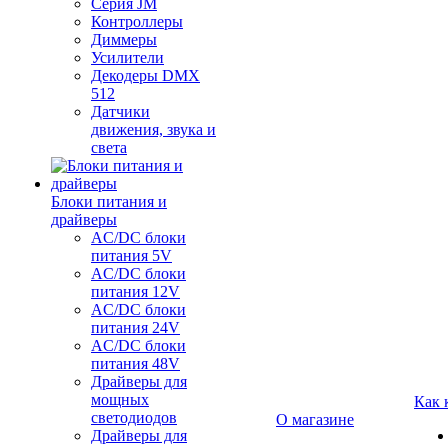
Серия JM
Контроллеры
Диммеры
Усилители
Декодеры DMX
512
Датчики
движения, звука и
света
Блоки питания и
драйверы
AC/DC блоки
питания 5V
AC/DC блоки
питания 12V
AC/DC блоки
питания 24V
AC/DC блоки
питания 48V
Драйверы для
мощных
Как 
светодиодов
О магазине
Драйверы для