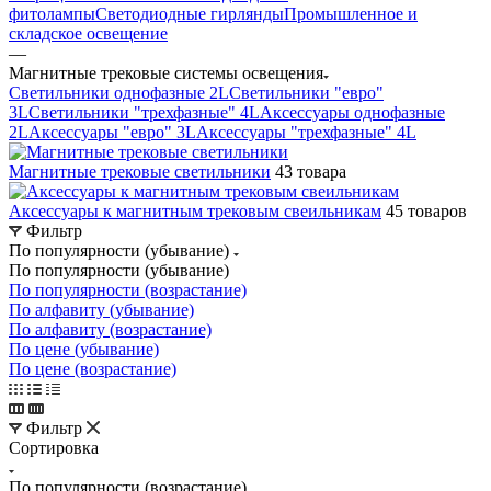
фитолампы
Светодиодные гирлянды
Промышленное и
складское освещение
—
Магнитные трековые системы освещения
Светильники однофазные 2L
Светильники "евро"
3L
Светильники "трехфазные" 4L
Аксессуары однофазные
2L
Аксессуары "евро" 3L
Аксессуары "трехфазные" 4L
Магнитные трековые светильники
43 товара
Аксессуары к магнитным трековым свеильникам
45 товаров
Фильтр
По популярности (убывание)
По популярности (убывание)
По популярности (возрастание)
По алфавиту (убывание)
По алфавиту (возрастание)
По цене (убывание)
По цене (возрастание)
Фильтр
Сортировка
По популярности (возрастание)