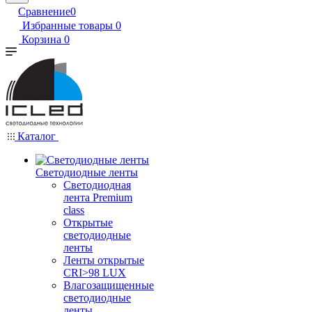
Сравнение
0
Избранные товары
0
Корзина
0
Каталог
Светодиодные ленты
Светодиодная
лента Premium
class
Открытые
светодиодные
ленты
Ленты открытые
CRI>98 LUX
Влагозащищенные
светодиодные
ленты