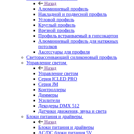
Назад
Алюминиевый профиль
Накладной и подвесной профиль
Угловой профиль
Круглый профиль
Врезной профиль
Профиль встраиваемый в гипсокартон
Алюминиевый профиль для натяжных
потолков
Аксессуары для профиля
Светорассеивающий силиконовый профиль
Управление светом
Назад
Управление светом
Серия ICLED PRO
Серия JM
Контроллеры
Диммеры
Усилители
Декодеры DMX 512
Датчики движения, звука и света
Блоки питания и драйверы
Назад
Блоки питания и драйверы
AC/DC блоки питания 5V