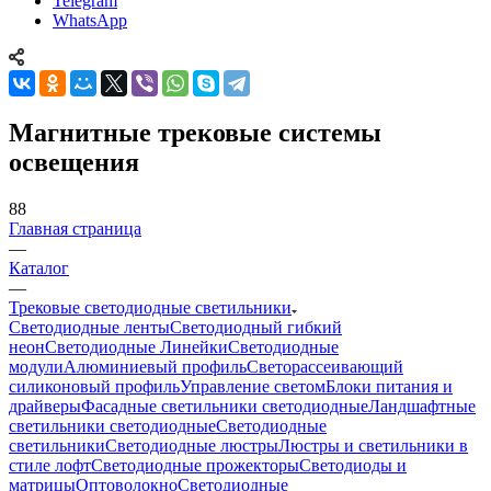
Telegram
WhatsApp
Магнитные трековые системы
освещения
88
Главная страница
—
Каталог
—
Трековые светодиодные светильники
Светодиодные ленты
Светодиодный гибкий
неон
Светодиодные Линейки
Светодиодные
модули
Алюминиевый профиль
Светорассеивающий
силиконовый профиль
Управление светом
Блоки питания и
драйверы
Фасадные светильники светодиодные
Ландшафтные
светильники светодиодные
Светодиодные
светильники
Светодиодные люстры
Люстры и светильники в
стиле лофт
Светодиодные прожекторы
Светодиоды и
матрицы
Оптоволокно
Светодиодные