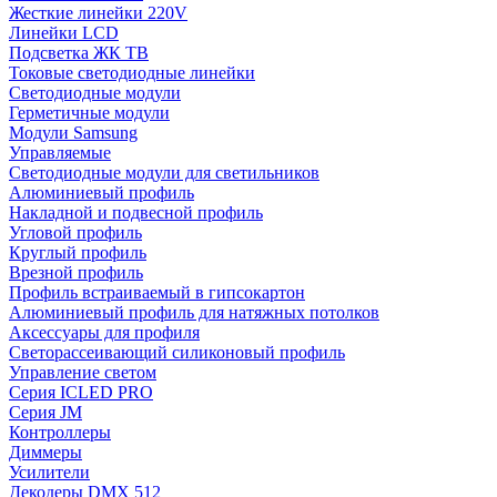
Жесткие линейки 220V
Линейки LCD
Подсветка ЖК ТВ
Токовые светодиодные линейки
Светодиодные модули
Герметичные модули
Модули Samsung
Управляемые
Светодиодные модули для светильников
Алюминиевый профиль
Накладной и подвесной профиль
Угловой профиль
Круглый профиль
Врезной профиль
Профиль встраиваемый в гипсокартон
Алюминиевый профиль для натяжных потолков
Аксессуары для профиля
Светорассеивающий силиконовый профиль
Управление светом
Серия ICLED PRO
Серия JM
Контроллеры
Диммеры
Усилители
Декодеры DMX 512