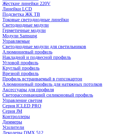
Жесткие линейки 220V
Линейки LCD
Подсветка ЖК ТВ
Токовые светодиодные линейки
Светодиодные модули
Герметичные модули
Модули Samsung
Управляемые
Светодиодные модули для светильников
Алюминиевый профиль
Накладной и подвесной профиль
Угловой профиль
Круглый профиль
Врезной профиль
Профиль встраиваемый в гипсокартон
Алюминиевый профиль для натяжных потолков
Аксессуары для профиля
Светорассеивающий силиконовый профиль
Управление светом
Серия ICLED PRO
Серия JM
Контроллеры
Диммеры
Усилители
Декодеры DMX 512