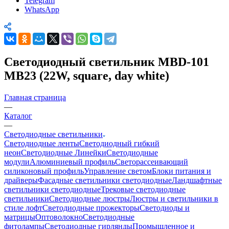
Telegram
WhatsApp
Светодиодный светильник MBD-101
MB23 (22W, square, day white)
Главная страница
—
Каталог
—
Светодиодные светильники
Светодиодные ленты
Светодиодный гибкий
неон
Светодиодные Линейки
Светодиодные
модули
Алюминиевый профиль
Светорассеивающий
силиконовый профиль
Управление светом
Блоки питания и
драйверы
Фасадные светильники светодиодные
Ландшафтные
светильники светодиодные
Трековые светодиодные
светильники
Светодиодные люстры
Люстры и светильники в
стиле лофт
Светодиодные прожекторы
Светодиоды и
матрицы
Оптоволокно
Светодиодные
фитолампы
Светодиодные гирлянды
Промышленное и