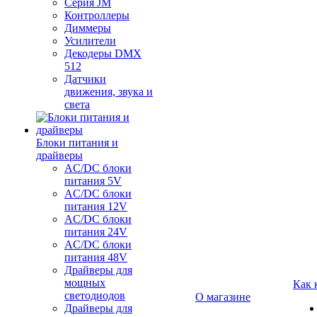
Серия JM
Контроллеры
Диммеры
Усилители
Декодеры DMX
512
Датчики
движения, звука и
света
Блоки питания и
драйверы
AC/DC блоки
питания 5V
AC/DC блоки
питания 12V
AC/DC блоки
питания 24V
AC/DC блоки
питания 48V
Драйверы для
мощных
Как 
светодиодов
О магазине
Драйверы для