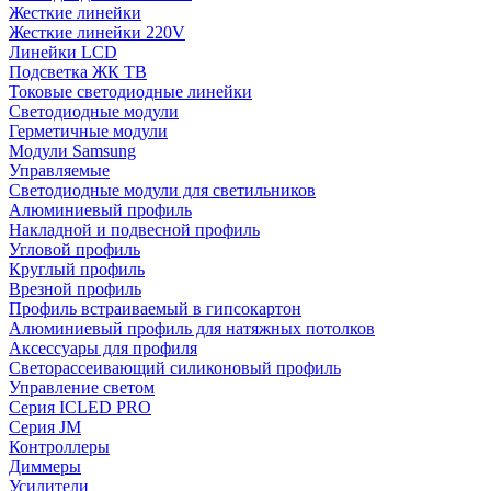
Жесткие линейки
Жесткие линейки 220V
Линейки LCD
Подсветка ЖК ТВ
Токовые светодиодные линейки
Светодиодные модули
Герметичные модули
Модули Samsung
Управляемые
Светодиодные модули для светильников
Алюминиевый профиль
Накладной и подвесной профиль
Угловой профиль
Круглый профиль
Врезной профиль
Профиль встраиваемый в гипсокартон
Алюминиевый профиль для натяжных потолков
Аксессуары для профиля
Светорассеивающий силиконовый профиль
Управление светом
Серия ICLED PRO
Серия JM
Контроллеры
Диммеры
Усилители