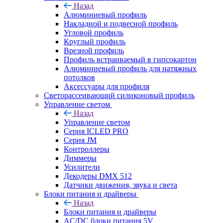
Назад
Алюминиевый профиль
Накладной и подвесной профиль
Угловой профиль
Круглый профиль
Врезной профиль
Профиль встраиваемый в гипсокартон
Алюминиевый профиль для натяжных
потолков
Аксессуары для профиля
Светорассеивающий силиконовый профиль
Управление светом
Назад
Управление светом
Серия ICLED PRO
Серия JM
Контроллеры
Диммеры
Усилители
Декодеры DMX 512
Датчики движения, звука и света
Блоки питания и драйверы
Назад
Блоки питания и драйверы
AC/DC блоки питания 5V