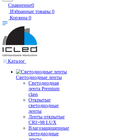
Сравнение
0
Избранные товары
0
Корзина
0
Каталог
Светодиодные ленты
Светодиодная
лента Premium
class
Открытые
светодиодные
ленты
Ленты открытые
CRI>98 LUX
Влагозащищенные
светодиодные
ленты