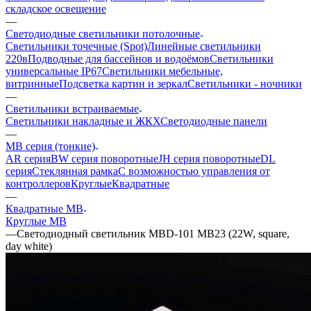
складское освещение
—
Светодиодные светильники потолочные
Светильники точечные (Spot)
Линейные светильники
220в
Подводные для бассейнов и водоёмов
Светильники
универсальные IP67
Светильники мебельные,
витринные
Подсветка картин и зеркал
Светильники - ночники
—
Светильники встраиваемые
Светильники накладные и ЖКХ
Светодиодные панели
—
MB серия (тонкие)
AR серия
BW серия поворотные
JH серия поворотные
DL
серия
Стеклянная рамка
С возможностью управления от
контроллеров
Круглые
Квадратные
—
Квадратные MB
Круглые MB
—
Светодиодный светильник MBD-101 MB23 (22W, square,
day white)