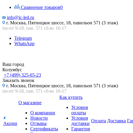
Сравнение товаров
0
info@ic-led.ru
г. Москва, Пятницкое шоссе, 18, павильон 571 (3 этаж)
пн-пт 9-18, пав. 571 сб-вс 10-17
Telegram
WhatsApp
Ваш город
Колумбус
+7 (499) 325-65-23
Заказать звонок
г. Москва, Пятницкое шоссе, 18, павильон 571 (3 этаж)
пн-пт 9-18, пав. 571 сб-вс 10-17
Как купить
О магазине
Условия
О компании
оплаты
Новости
Условия
Оплата
Доставка
Га
Акции
Отзывы
доставки
Сертификаты
Гарантия