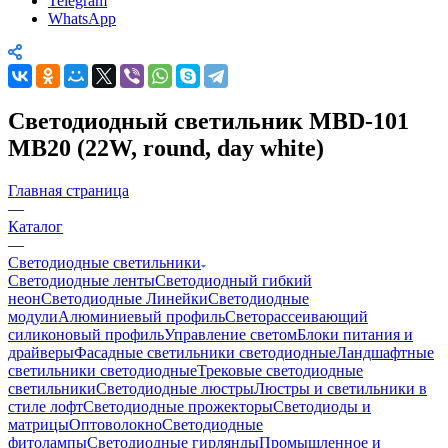
Telegram
WhatsApp
Светодиодный светильник MBD-101
MB20 (22W, round, day white)
Главная страница
—
Каталог
—
Светодиодные светильники
Светодиодные ленты
Светодиодный гибкий
неон
Светодиодные Линейки
Светодиодные
модули
Алюминиевый профиль
Светорассеивающий
силиконовый профиль
Управление светом
Блоки питания и
драйверы
Фасадные светильники светодиодные
Ландшафтные
светильники светодиодные
Трековые светодиодные
светильники
Светодиодные люстры
Люстры и светильники в
стиле лофт
Светодиодные прожекторы
Светодиоды и
матрицы
Оптоволокно
Светодиодные
фитолампы
Светодиодные гирлянды
Промышленное и