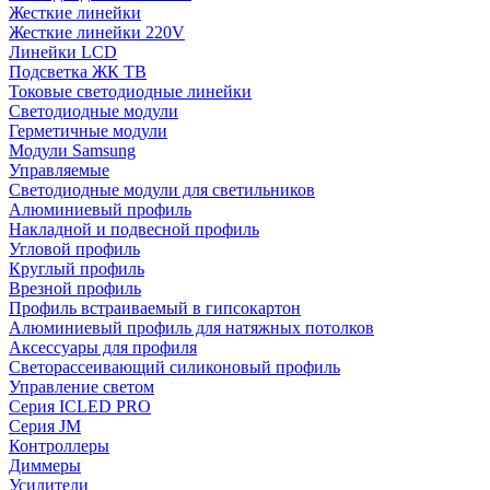
Жесткие линейки
Жесткие линейки 220V
Линейки LCD
Подсветка ЖК ТВ
Токовые светодиодные линейки
Светодиодные модули
Герметичные модули
Модули Samsung
Управляемые
Светодиодные модули для светильников
Алюминиевый профиль
Накладной и подвесной профиль
Угловой профиль
Круглый профиль
Врезной профиль
Профиль встраиваемый в гипсокартон
Алюминиевый профиль для натяжных потолков
Аксессуары для профиля
Светорассеивающий силиконовый профиль
Управление светом
Серия ICLED PRO
Серия JM
Контроллеры
Диммеры
Усилители