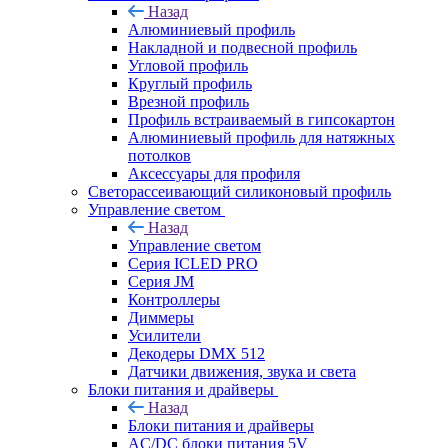
Назад
Алюминиевый профиль
Накладной и подвесной профиль
Угловой профиль
Круглый профиль
Врезной профиль
Профиль встраиваемый в гипсокартон
Алюминиевый профиль для натяжных
потолков
Аксессуары для профиля
Светорассеивающий силиконовый профиль
Управление светом
Назад
Управление светом
Серия ICLED PRO
Серия JM
Контроллеры
Диммеры
Усилители
Декодеры DMX 512
Датчики движения, звука и света
Блоки питания и драйверы
Назад
Блоки питания и драйверы
AC/DC блоки питания 5V