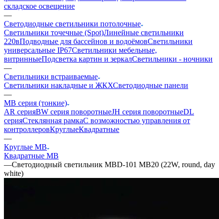
складское освещение
—
Светодиодные светильники потолочные
Светильники точечные (Spot)
Линейные светильники
220в
Подводные для бассейнов и водоёмов
Светильники
универсальные IP67
Светильники мебельные,
витринные
Подсветка картин и зеркал
Светильники - ночники
—
Светильники встраиваемые
Светильники накладные и ЖКХ
Светодиодные панели
—
MB серия (тонкие)
AR серия
BW серия поворотные
JH серия поворотные
DL
серия
Стеклянная рамка
С возможностью управления от
контроллеров
Круглые
Квадратные
—
Круглые MB
Квадратные MB
—
Светодиодный светильник MBD-101 MB20 (22W, round, day
white)