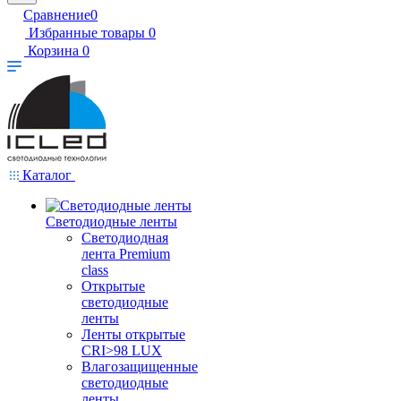
Сравнение
0
Избранные товары
0
Корзина
0
Каталог
Светодиодные ленты
Светодиодная
лента Premium
class
Открытые
светодиодные
ленты
Ленты открытые
CRI>98 LUX
Влагозащищенные
светодиодные
ленты