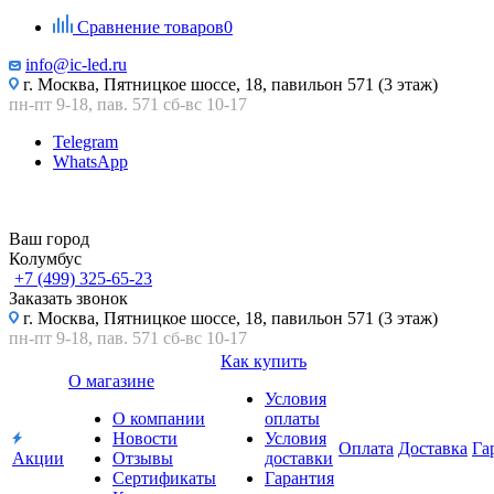
Сравнение товаров
0
info@ic-led.ru
г. Москва, Пятницкое шоссе, 18, павильон 571 (3 этаж)
пн-пт 9-18, пав. 571 сб-вс 10-17
Telegram
WhatsApp
Ваш город
Колумбус
+7 (499) 325-65-23
Заказать звонок
г. Москва, Пятницкое шоссе, 18, павильон 571 (3 этаж)
пн-пт 9-18, пав. 571 сб-вс 10-17
Как купить
О магазине
Условия
О компании
оплаты
Новости
Условия
Оплата
Доставка
Га
Акции
Отзывы
доставки
Сертификаты
Гарантия