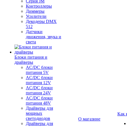
Серия JM
Контроллеры
Диммеры
Усилители
Декодеры DMX
512
Датчики
движения, звука и
света
Блоки питания и
драйверы
AC/DC блоки
питания 5V
AC/DC блоки
питания 12V
AC/DC блоки
питания 24V
AC/DC блоки
питания 48V
Драйверы для
мощных
Как 
светодиодов
О магазине
Драйверы для