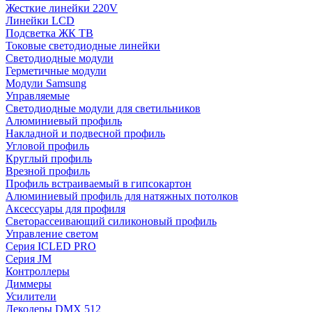
Жесткие линейки 220V
Линейки LCD
Подсветка ЖК ТВ
Токовые светодиодные линейки
Светодиодные модули
Герметичные модули
Модули Samsung
Управляемые
Светодиодные модули для светильников
Алюминиевый профиль
Накладной и подвесной профиль
Угловой профиль
Круглый профиль
Врезной профиль
Профиль встраиваемый в гипсокартон
Алюминиевый профиль для натяжных потолков
Аксессуары для профиля
Светорассеивающий силиконовый профиль
Управление светом
Серия ICLED PRO
Серия JM
Контроллеры
Диммеры
Усилители
Декодеры DMX 512