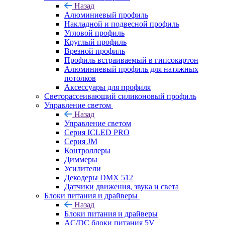
Назад
Алюминиевый профиль
Накладной и подвесной профиль
Угловой профиль
Круглый профиль
Врезной профиль
Профиль встраиваемый в гипсокартон
Алюминиевый профиль для натяжных
потолков
Аксессуары для профиля
Светорассеивающий силиконовый профиль
Управление светом
Назад
Управление светом
Серия ICLED PRO
Серия JM
Контроллеры
Диммеры
Усилители
Декодеры DMX 512
Датчики движения, звука и света
Блоки питания и драйверы
Назад
Блоки питания и драйверы
AC/DC блоки питания 5V