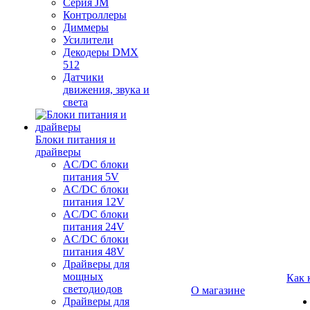
Серия JM
Контроллеры
Диммеры
Усилители
Декодеры DMX
512
Датчики
движения, звука и
света
Блоки питания и
драйверы
AC/DC блоки
питания 5V
AC/DC блоки
питания 12V
AC/DC блоки
питания 24V
AC/DC блоки
питания 48V
Драйверы для
мощных
Как 
светодиодов
О магазине
Драйверы для