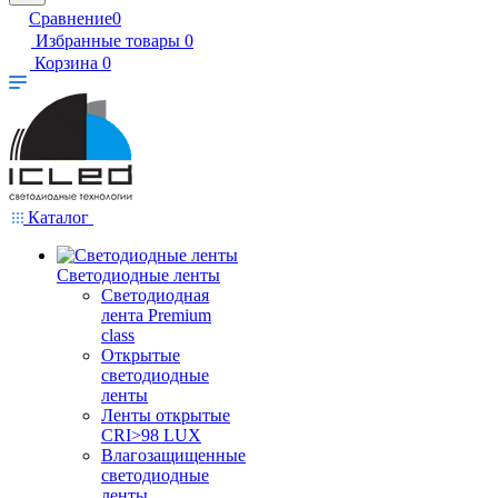
Сравнение
0
Избранные товары
0
Корзина
0
Каталог
Светодиодные ленты
Светодиодная
лента Premium
class
Открытые
светодиодные
ленты
Ленты открытые
CRI>98 LUX
Влагозащищенные
светодиодные
ленты