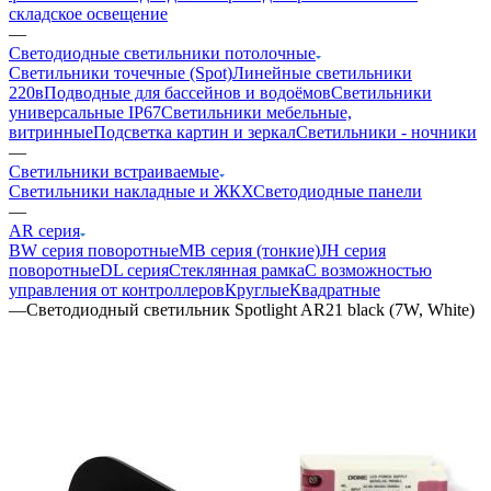
складское освещение
—
Светодиодные светильники потолочные
Светильники точечные (Spot)
Линейные светильники
220в
Подводные для бассейнов и водоёмов
Светильники
универсальные IP67
Светильники мебельные,
витринные
Подсветка картин и зеркал
Светильники - ночники
—
Светильники встраиваемые
Светильники накладные и ЖКХ
Светодиодные панели
—
AR серия
BW серия поворотные
MB серия (тонкие)
JH серия
поворотные
DL серия
Стеклянная рамка
С возможностью
управления от контроллеров
Круглые
Квадратные
—
Светодиодный светильник Spotlight AR21 black (7W, White)