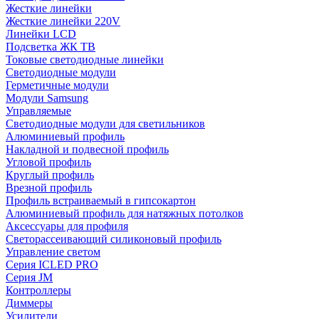
Жесткие линейки
Жесткие линейки 220V
Линейки LCD
Подсветка ЖК ТВ
Токовые светодиодные линейки
Светодиодные модули
Герметичные модули
Модули Samsung
Управляемые
Светодиодные модули для светильников
Алюминиевый профиль
Накладной и подвесной профиль
Угловой профиль
Круглый профиль
Врезной профиль
Профиль встраиваемый в гипсокартон
Алюминиевый профиль для натяжных потолков
Аксессуары для профиля
Светорассеивающий силиконовый профиль
Управление светом
Серия ICLED PRO
Серия JM
Контроллеры
Диммеры
Усилители