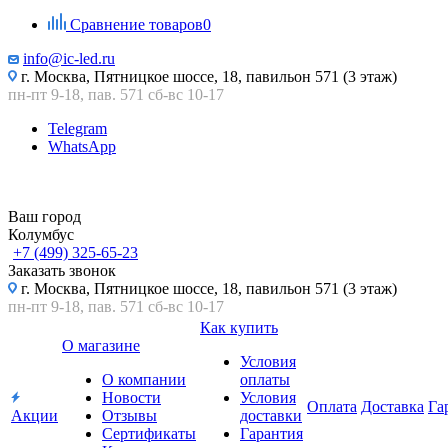
Сравнение товаров
0
info@ic-led.ru
г. Москва, Пятницкое шоссе, 18, павильон 571 (3 этаж)
пн-пт 9-18, пав. 571 сб-вс 10-17
Telegram
WhatsApp
Ваш город
Колумбус
+7 (499) 325-65-23
Заказать звонок
г. Москва, Пятницкое шоссе, 18, павильон 571 (3 этаж)
пн-пт 9-18, пав. 571 сб-вс 10-17
Как купить
О магазине
Условия
О компании
оплаты
Новости
Условия
Оплата
Доставка
Га
Акции
Отзывы
доставки
Сертификаты
Гарантия