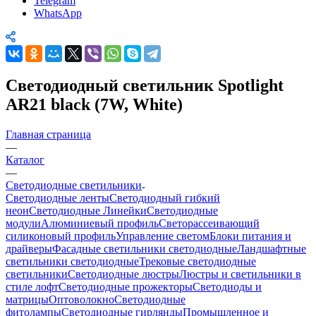
Telegram
WhatsApp
Светодиодный светильник Spotlight
AR21 black (7W, White)
Главная страница
—
Каталог
—
Светодиодные светильники
Светодиодные ленты
Светодиодный гибкий
неон
Светодиодные Линейки
Светодиодные
модули
Алюминиевый профиль
Светорассеивающий
силиконовый профиль
Управление светом
Блоки питания и
драйверы
Фасадные светильники светодиодные
Ландшафтные
светильники светодиодные
Трековые светодиодные
светильники
Светодиодные люстры
Люстры и светильники в
стиле лофт
Светодиодные прожекторы
Светодиоды и
матрицы
Оптоволокно
Светодиодные
фитолампы
Светодиодные гирлянды
Промышленное и