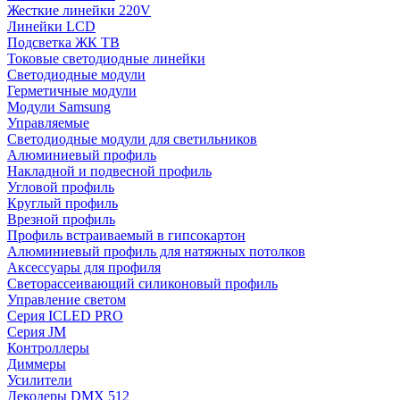
Жесткие линейки 220V
Линейки LCD
Подсветка ЖК ТВ
Токовые светодиодные линейки
Светодиодные модули
Герметичные модули
Модули Samsung
Управляемые
Светодиодные модули для светильников
Алюминиевый профиль
Накладной и подвесной профиль
Угловой профиль
Круглый профиль
Врезной профиль
Профиль встраиваемый в гипсокартон
Алюминиевый профиль для натяжных потолков
Аксессуары для профиля
Светорассеивающий силиконовый профиль
Управление светом
Серия ICLED PRO
Серия JM
Контроллеры
Диммеры
Усилители
Декодеры DMX 512