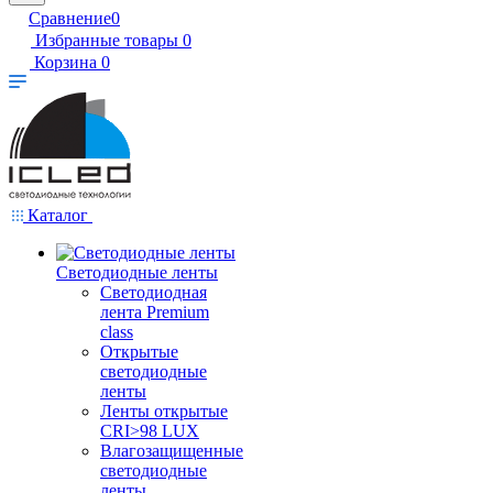
Сравнение
0
Избранные товары
0
Корзина
0
Каталог
Светодиодные ленты
Светодиодная
лента Premium
class
Открытые
светодиодные
ленты
Ленты открытые
CRI>98 LUX
Влагозащищенные
светодиодные
ленты