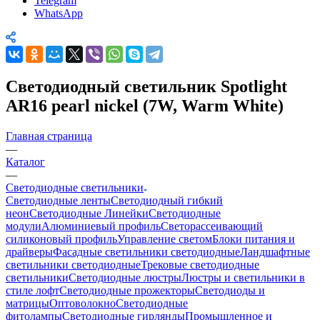
Telegram
WhatsApp
Светодиодный светильник Spotlight
AR16 pearl nickel (7W, Warm White)
Главная страница
—
Каталог
—
Светодиодные светильники
Светодиодные ленты
Светодиодный гибкий
неон
Светодиодные Линейки
Светодиодные
модули
Алюминиевый профиль
Светорассеивающий
силиконовый профиль
Управление светом
Блоки питания и
драйверы
Фасадные светильники светодиодные
Ландшафтные
светильники светодиодные
Трековые светодиодные
светильники
Светодиодные люстры
Люстры и светильники в
стиле лофт
Светодиодные прожекторы
Светодиоды и
матрицы
Оптоволокно
Светодиодные
фитолампы
Светодиодные гирлянды
Промышленное и