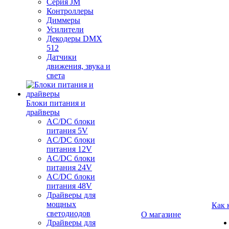
Серия JM
Контроллеры
Диммеры
Усилители
Декодеры DMX
512
Датчики
движения, звука и
света
Блоки питания и
драйверы
AC/DC блоки
питания 5V
AC/DC блоки
питания 12V
AC/DC блоки
питания 24V
AC/DC блоки
питания 48V
Драйверы для
мощных
Как 
светодиодов
О магазине
Драйверы для