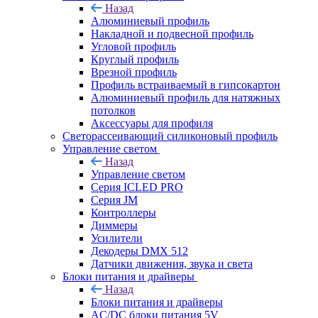
Назад
Алюминиевый профиль
Накладной и подвесной профиль
Угловой профиль
Круглый профиль
Врезной профиль
Профиль встраиваемый в гипсокартон
Алюминиевый профиль для натяжных
потолков
Аксессуары для профиля
Светорассеивающий силиконовый профиль
Управление светом
Назад
Управление светом
Серия ICLED PRO
Серия JM
Контроллеры
Диммеры
Усилители
Декодеры DMX 512
Датчики движения, звука и света
Блоки питания и драйверы
Назад
Блоки питания и драйверы
AC/DC блоки питания 5V