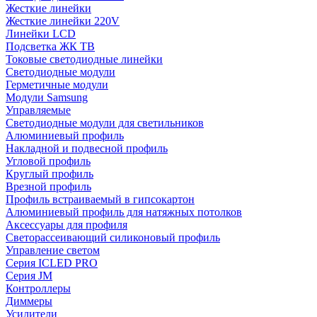
Жесткие линейки
Жесткие линейки 220V
Линейки LCD
Подсветка ЖК ТВ
Токовые светодиодные линейки
Светодиодные модули
Герметичные модули
Модули Samsung
Управляемые
Светодиодные модули для светильников
Алюминиевый профиль
Накладной и подвесной профиль
Угловой профиль
Круглый профиль
Врезной профиль
Профиль встраиваемый в гипсокартон
Алюминиевый профиль для натяжных потолков
Аксессуары для профиля
Светорассеивающий силиконовый профиль
Управление светом
Серия ICLED PRO
Серия JM
Контроллеры
Диммеры
Усилители