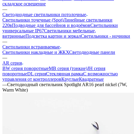
складское освещение
—
Светодиодные светильники потолочные
Светильники точечные (Spot)
Линейные светильники
220в
Подводные для бассейнов и водоёмов
Светильники
универсальные IP67
Светильники мебельные,
витринные
Подсветка картин и зеркал
Светильники - ночники
—
Светильники встраиваемые
Светильники накладные и ЖКХ
Светодиодные панели
—
AR серия
BW серия поворотные
MB серия (тонкие)
JH серия
поворотные
DL серия
Стеклянная рамка
С возможностью
управления от контроллеров
Круглые
Квадратные
—
Светодиодный светильник Spotlight AR16 pearl nickel (7W,
Warm White)