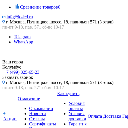
Сравнение товаров
0
info@ic-led.ru
г. Москва, Пятницкое шоссе, 18, павильон 571 (3 этаж)
пн-пт 9-18, пав. 571 сб-вс 10-17
Telegram
WhatsApp
Ваш город
Колумбус
+7 (499) 325-65-23
Заказать звонок
г. Москва, Пятницкое шоссе, 18, павильон 571 (3 этаж)
пн-пт 9-18, пав. 571 сб-вс 10-17
Как купить
О магазине
Условия
О компании
оплаты
Новости
Условия
Оплата
Доставка
Га
Акции
Отзывы
доставки
Сертификаты
Гарантия