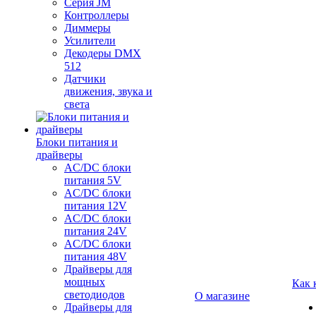
Серия JM
Контроллеры
Диммеры
Усилители
Декодеры DMX
512
Датчики
движения, звука и
света
Блоки питания и
драйверы
AC/DC блоки
питания 5V
AC/DC блоки
питания 12V
AC/DC блоки
питания 24V
AC/DC блоки
питания 48V
Драйверы для
мощных
Как 
светодиодов
О магазине
Драйверы для