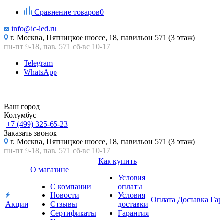
Сравнение товаров
0
info@ic-led.ru
г. Москва, Пятницкое шоссе, 18, павильон 571 (3 этаж)
пн-пт 9-18, пав. 571 сб-вс 10-17
Telegram
WhatsApp
Ваш город
Колумбус
+7 (499) 325-65-23
Заказать звонок
г. Москва, Пятницкое шоссе, 18, павильон 571 (3 этаж)
пн-пт 9-18, пав. 571 сб-вс 10-17
Как купить
О магазине
Условия
О компании
оплаты
Новости
Условия
Оплата
Доставка
Га
Акции
Отзывы
доставки
Сертификаты
Гарантия