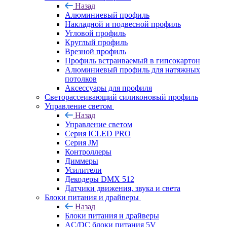
Назад
Алюминиевый профиль
Накладной и подвесной профиль
Угловой профиль
Круглый профиль
Врезной профиль
Профиль встраиваемый в гипсокартон
Алюминиевый профиль для натяжных
потолков
Аксессуары для профиля
Светорассеивающий силиконовый профиль
Управление светом
Назад
Управление светом
Серия ICLED PRO
Серия JM
Контроллеры
Диммеры
Усилители
Декодеры DMX 512
Датчики движения, звука и света
Блоки питания и драйверы
Назад
Блоки питания и драйверы
AC/DC блоки питания 5V