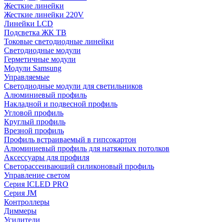
Жесткие линейки
Жесткие линейки 220V
Линейки LCD
Подсветка ЖК ТВ
Токовые светодиодные линейки
Светодиодные модули
Герметичные модули
Модули Samsung
Управляемые
Светодиодные модули для светильников
Алюминиевый профиль
Накладной и подвесной профиль
Угловой профиль
Круглый профиль
Врезной профиль
Профиль встраиваемый в гипсокартон
Алюминиевый профиль для натяжных потолков
Аксессуары для профиля
Светорассеивающий силиконовый профиль
Управление светом
Серия ICLED PRO
Серия JM
Контроллеры
Диммеры
Усилители