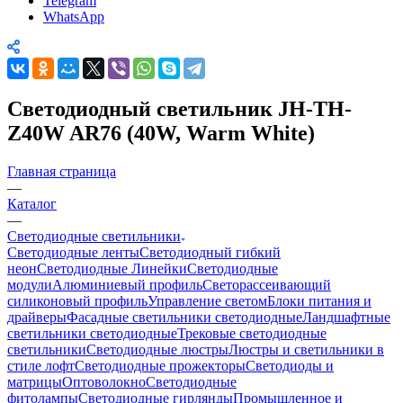
Telegram
WhatsApp
Светодиодный светильник JH-TH-
Z40W AR76 (40W, Warm White)
Главная страница
—
Каталог
—
Светодиодные светильники
Светодиодные ленты
Светодиодный гибкий
неон
Светодиодные Линейки
Светодиодные
модули
Алюминиевый профиль
Светорассеивающий
силиконовый профиль
Управление светом
Блоки питания и
драйверы
Фасадные светильники светодиодные
Ландшафтные
светильники светодиодные
Трековые светодиодные
светильники
Светодиодные люстры
Люстры и светильники в
стиле лофт
Светодиодные прожекторы
Светодиоды и
матрицы
Оптоволокно
Светодиодные
фитолампы
Светодиодные гирлянды
Промышленное и