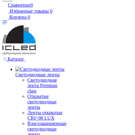
Сравнение
0
Избранные товары
0
Корзина
0
Каталог
Светодиодные ленты
Светодиодная
лента Premium
class
Открытые
светодиодные
ленты
Ленты открытые
CRI>98 LUX
Влагозащищенные
светодиодные
ленты