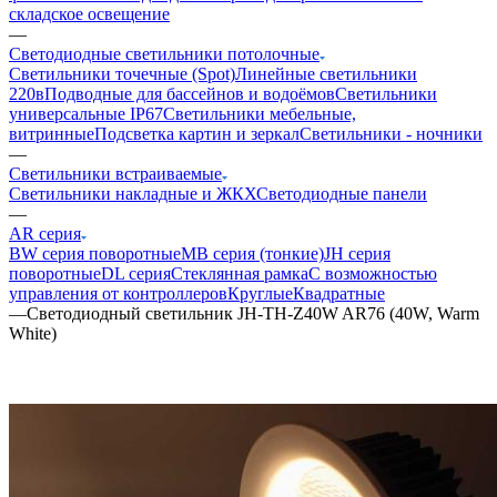
складское освещение
—
Светодиодные светильники потолочные
Светильники точечные (Spot)
Линейные светильники
220в
Подводные для бассейнов и водоёмов
Светильники
универсальные IP67
Светильники мебельные,
витринные
Подсветка картин и зеркал
Светильники - ночники
—
Светильники встраиваемые
Светильники накладные и ЖКХ
Светодиодные панели
—
AR серия
BW серия поворотные
MB серия (тонкие)
JH серия
поворотные
DL серия
Стеклянная рамка
С возможностью
управления от контроллеров
Круглые
Квадратные
—
Светодиодный светильник JH-TH-Z40W AR76 (40W, Warm
White)