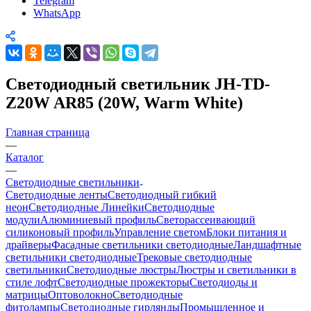
Telegram
WhatsApp
Светодиодный светильник JH-TD-
Z20W AR85 (20W, Warm White)
Главная страница
—
Каталог
—
Светодиодные светильники
Светодиодные ленты
Светодиодный гибкий
неон
Светодиодные Линейки
Светодиодные
модули
Алюминиевый профиль
Светорассеивающий
силиконовый профиль
Управление светом
Блоки питания и
драйверы
Фасадные светильники светодиодные
Ландшафтные
светильники светодиодные
Трековые светодиодные
светильники
Светодиодные люстры
Люстры и светильники в
стиле лофт
Светодиодные прожекторы
Светодиоды и
матрицы
Оптоволокно
Светодиодные
фитолампы
Светодиодные гирлянды
Промышленное и