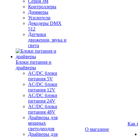
Серия JM
Контроллеры
Диммеры
Усилители
Декодеры DMX
512
Датчики
движения, звука и
света
Блоки питания и
драйверы
AC/DC блоки
питания 5V
AC/DC блоки
питания 12V
AC/DC блоки
питания 24V
AC/DC блоки
питания 48V
Драйверы для
мощных
Как 
светодиодов
О магазине
Драйверы для