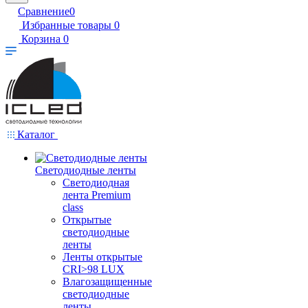
Сравнение
0
Избранные товары
0
Корзина
0
Каталог
Светодиодные ленты
Светодиодная
лента Premium
class
Открытые
светодиодные
ленты
Ленты открытые
CRI>98 LUX
Влагозащищенные
светодиодные
ленты