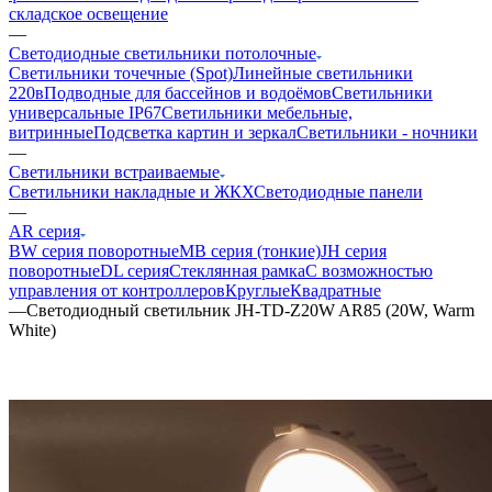
складское освещение
—
Светодиодные светильники потолочные
Светильники точечные (Spot)
Линейные светильники
220в
Подводные для бассейнов и водоёмов
Светильники
универсальные IP67
Светильники мебельные,
витринные
Подсветка картин и зеркал
Светильники - ночники
—
Светильники встраиваемые
Светильники накладные и ЖКХ
Светодиодные панели
—
AR серия
BW серия поворотные
MB серия (тонкие)
JH серия
поворотные
DL серия
Стеклянная рамка
С возможностью
управления от контроллеров
Круглые
Квадратные
—
Светодиодный светильник JH-TD-Z20W AR85 (20W, Warm
White)