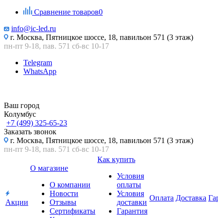
Сравнение товаров
0
info@ic-led.ru
г. Москва, Пятницкое шоссе, 18, павильон 571 (3 этаж)
пн-пт 9-18, пав. 571 сб-вс 10-17
Telegram
WhatsApp
Ваш город
Колумбус
+7 (499) 325-65-23
Заказать звонок
г. Москва, Пятницкое шоссе, 18, павильон 571 (3 этаж)
пн-пт 9-18, пав. 571 сб-вс 10-17
Как купить
О магазине
Условия
О компании
оплаты
Новости
Условия
Оплата
Доставка
Га
Акции
Отзывы
доставки
Сертификаты
Гарантия