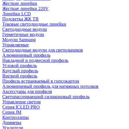
Жесткие линейки
Жесткие линейки 220V
Линейки LCD
Подсветка ЖК ТВ
Токовые светодиодные линейки
Светодиодные модули
Герметичные модули
Модули Samsung
Управляемые
Светодиодные модули для светильников
Алюминиевый профиль
Накладной и подвесной профиль
Угловой профиль
Круглый профиль
Врезной профиль
Профиль встраиваемый в гипсокартон
Алюминиевый профиль для натяжных потолков
Аксессуары для профиля
Светорассеивающий силиконовый профиль
Управление светом
Серия ICLED PRO
Серия JM
Контроллеры
Диммеры
Усилители