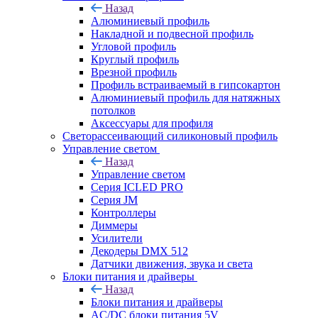
Назад
Алюминиевый профиль
Накладной и подвесной профиль
Угловой профиль
Круглый профиль
Врезной профиль
Профиль встраиваемый в гипсокартон
Алюминиевый профиль для натяжных
потолков
Аксессуары для профиля
Светорассеивающий силиконовый профиль
Управление светом
Назад
Управление светом
Серия ICLED PRO
Серия JM
Контроллеры
Диммеры
Усилители
Декодеры DMX 512
Датчики движения, звука и света
Блоки питания и драйверы
Назад
Блоки питания и драйверы
AC/DC блоки питания 5V