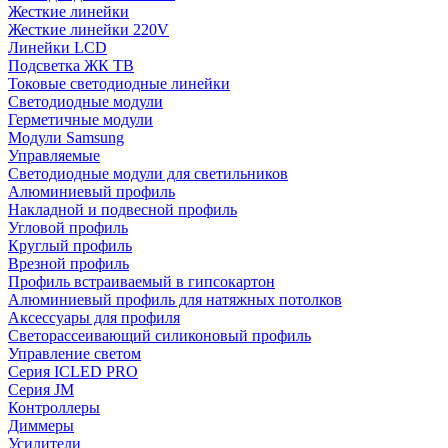
Жесткие линейки
Жесткие линейки 220V
Линейки LCD
Подсветка ЖК ТВ
Токовые светодиодные линейки
Светодиодные модули
Герметичные модули
Модули Samsung
Управляемые
Светодиодные модули для светильников
Алюминиевый профиль
Накладной и подвесной профиль
Угловой профиль
Круглый профиль
Врезной профиль
Профиль встраиваемый в гипсокартон
Алюминиевый профиль для натяжных потолков
Аксессуары для профиля
Светорассеивающий силиконовый профиль
Управление светом
Серия ICLED PRO
Серия JM
Контроллеры
Диммеры
Усилители