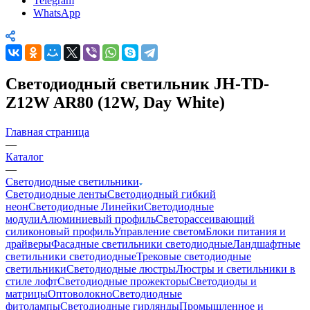
Telegram
WhatsApp
Светодиодный светильник JH-TD-
Z12W AR80 (12W, Day White)
Главная страница
—
Каталог
—
Светодиодные светильники
Светодиодные ленты
Светодиодный гибкий
неон
Светодиодные Линейки
Светодиодные
модули
Алюминиевый профиль
Светорассеивающий
силиконовый профиль
Управление светом
Блоки питания и
драйверы
Фасадные светильники светодиодные
Ландшафтные
светильники светодиодные
Трековые светодиодные
светильники
Светодиодные люстры
Люстры и светильники в
стиле лофт
Светодиодные прожекторы
Светодиоды и
матрицы
Оптоволокно
Светодиодные
фитолампы
Светодиодные гирлянды
Промышленное и