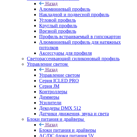
Назад
Алюминиевый профиль
Накладной и подвесной профиль
Угловой профиль
Круглый профиль
Врезной профиль
Профиль встраиваемый в гипсокартон
Алюминиевый профиль для натяжных
потолков
Аксессуары для профиля
Светорассеивающий силиконовый профиль
Управление светом
Назад
Управление светом
Серия ICLED PRO
Серия JM
Контроллеры
Диммеры
Усилители
Декодеры DMX 512
Датчики движения, звука и света
Блоки питания и драйверы
Назад
Блоки питания и драйверы
AC/DC блоки питания 5V