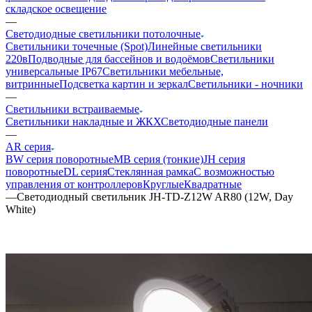
складское освещение
—
Светодиодные светильники потолочные
Светильники точечные (Spot)
Линейные светильники
220в
Подводные для бассейнов и водоёмов
Светильники
универсальные IP67
Светильники мебельные,
витринные
Подсветка картин и зеркал
Светильники - ночники
—
Светильники встраиваемые
Светильники накладные и ЖКХ
Светодиодные панели
—
AR серия
BW серия поворотные
MB серия (тонкие)
JH серия
поворотные
DL серия
Стеклянная рамка
С возможностью
управления от контроллеров
Круглые
Квадратные
—
Светодиодный светильник JH-TD-Z12W AR80 (12W, Day
White)