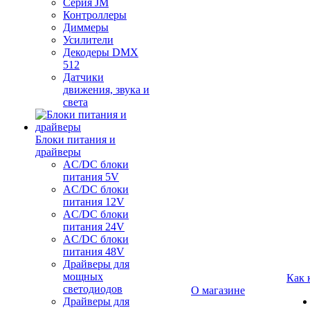
Серия JM
Контроллеры
Диммеры
Усилители
Декодеры DMX
512
Датчики
движения, звука и
света
Блоки питания и
драйверы
AC/DC блоки
питания 5V
AC/DC блоки
питания 12V
AC/DC блоки
питания 24V
AC/DC блоки
питания 48V
Драйверы для
мощных
Как 
светодиодов
О магазине
Драйверы для