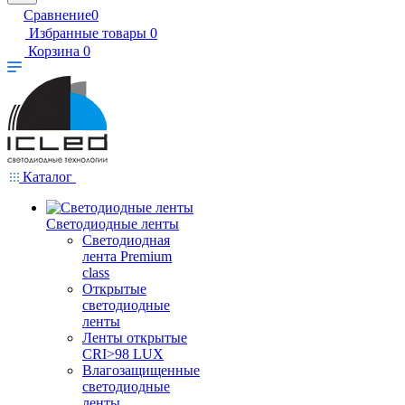
Сравнение
0
Избранные товары
0
Корзина
0
Каталог
Светодиодные ленты
Светодиодная
лента Premium
class
Открытые
светодиодные
ленты
Ленты открытые
CRI>98 LUX
Влагозащищенные
светодиодные
ленты