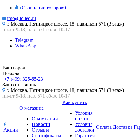
Сравнение товаров
0
info@ic-led.ru
г. Москва, Пятницкое шоссе, 18, павильон 571 (3 этаж)
пн-пт 9-18, пав. 571 сб-вс 10-17
Telegram
WhatsApp
Ваш город
Помона
+7 (499) 325-65-23
Заказать звонок
г. Москва, Пятницкое шоссе, 18, павильон 571 (3 этаж)
пн-пт 9-18, пав. 571 сб-вс 10-17
Как купить
О магазине
Условия
О компании
оплаты
Новости
Условия
Оплата
Доставка
Га
Акции
Отзывы
доставки
Сертификаты
Гарантия