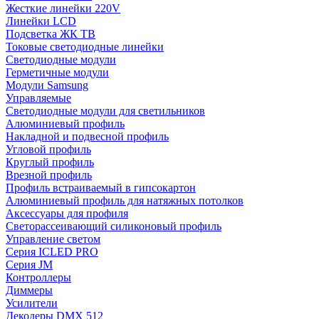
Жесткие линейки 220V
Линейки LCD
Подсветка ЖК ТВ
Токовые светодиодные линейки
Светодиодные модули
Герметичные модули
Модули Samsung
Управляемые
Светодиодные модули для светильников
Алюминиевый профиль
Накладной и подвесной профиль
Угловой профиль
Круглый профиль
Врезной профиль
Профиль встраиваемый в гипсокартон
Алюминиевый профиль для натяжных потолков
Аксессуары для профиля
Светорассеивающий силиконовый профиль
Управление светом
Серия ICLED PRO
Серия JM
Контроллеры
Диммеры
Усилители
Декодеры DMX 512