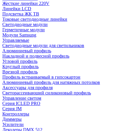
Жесткие линейки 220V
Линейки LCD
Подсветка ЖК ТВ
Токовые светодиодные линейки
Светодиодные модули
Герметичные модули
Модули Samsung
Управляемые
Светодиодные модули для светильников
Алюминиевый профиль
Накладной и подвесной профиль
Угловой профиль
Круглый профиль
Врезной профиль
Профиль встраиваемый в гипсокартон
Алюминиевый профиль для натяжных потолков
Аксессуары для профиля
Светорассеивающий силиконовый профиль
Управление светом
Серия ICLED PRO
Серия JM
Контроллеры
Диммеры
Усилители
Декодеры DMX 512