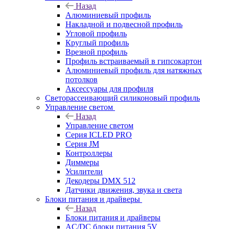
Назад
Алюминиевый профиль
Накладной и подвесной профиль
Угловой профиль
Круглый профиль
Врезной профиль
Профиль встраиваемый в гипсокартон
Алюминиевый профиль для натяжных
потолков
Аксессуары для профиля
Светорассеивающий силиконовый профиль
Управление светом
Назад
Управление светом
Серия ICLED PRO
Серия JM
Контроллеры
Диммеры
Усилители
Декодеры DMX 512
Датчики движения, звука и света
Блоки питания и драйверы
Назад
Блоки питания и драйверы
AC/DC блоки питания 5V