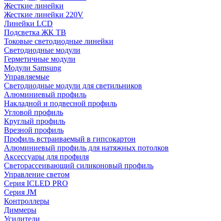
Жесткие линейки
Жесткие линейки 220V
Линейки LCD
Подсветка ЖК ТВ
Токовые светодиодные линейки
Светодиодные модули
Герметичные модули
Модули Samsung
Управляемые
Светодиодные модули для светильников
Алюминиевый профиль
Накладной и подвесной профиль
Угловой профиль
Круглый профиль
Врезной профиль
Профиль встраиваемый в гипсокартон
Алюминиевый профиль для натяжных потолков
Аксессуары для профиля
Светорассеивающий силиконовый профиль
Управление светом
Серия ICLED PRO
Серия JM
Контроллеры
Диммеры
Усилители