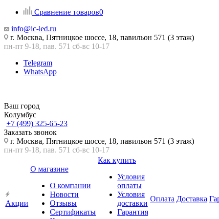
Сравнение товаров
0
info@ic-led.ru
г. Москва, Пятницкое шоссе, 18, павильон 571 (3 этаж)
пн-пт 9-18, пав. 571 сб-вс 10-17
Telegram
WhatsApp
Ваш город
Колумбус
+7 (499) 325-65-23
Заказать звонок
г. Москва, Пятницкое шоссе, 18, павильон 571 (3 этаж)
пн-пт 9-18, пав. 571 сб-вс 10-17
Как купить
О магазине
Условия
О компании
оплаты
Новости
Условия
Оплата
Доставка
Га
Акции
Отзывы
доставки
Сертификаты
Гарантия