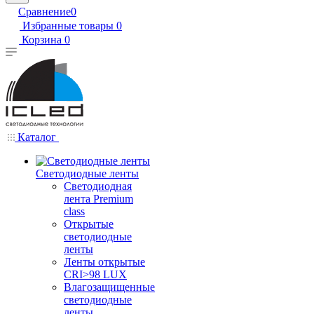
Сравнение
0
Избранные товары
0
Корзина
0
Каталог
Светодиодные ленты
Светодиодная
лента Premium
class
Открытые
светодиодные
ленты
Ленты открытые
CRI>98 LUX
Влагозащищенные
светодиодные
ленты