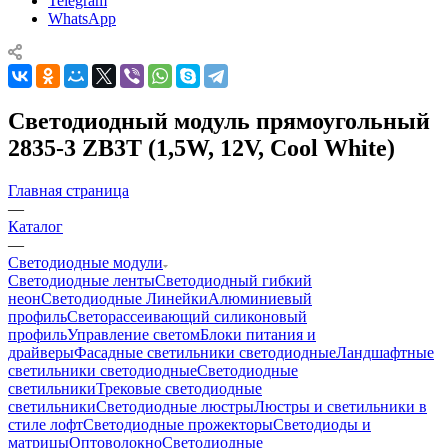
Telegram
WhatsApp
Светодиодный модуль прямоугольный
2835-3 ZB3T (1,5W, 12V, Cool White)
Главная страница
—
Каталог
—
Светодиодные модули
Светодиодные ленты
Светодиодный гибкий
неон
Светодиодные Линейки
Алюминиевый
профиль
Светорассеивающий силиконовый
профиль
Управление светом
Блоки питания и
драйверы
Фасадные светильники светодиодные
Ландшафтные
светильники светодиодные
Светодиодные
светильники
Трековые светодиодные
светильники
Светодиодные люстры
Люстры и светильники в
стиле лофт
Светодиодные прожекторы
Светодиоды и
матрицы
Оптоволокно
Светодиодные