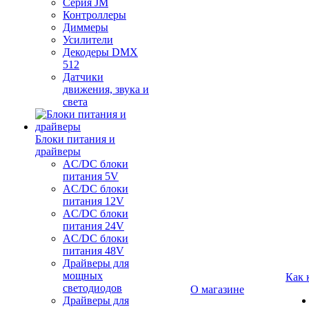
Серия JM
Контроллеры
Диммеры
Усилители
Декодеры DMX
512
Датчики
движения, звука и
света
Блоки питания и
драйверы
AC/DC блоки
питания 5V
AC/DC блоки
питания 12V
AC/DC блоки
питания 24V
AC/DC блоки
питания 48V
Драйверы для
мощных
Как 
светодиодов
О магазине
Драйверы для