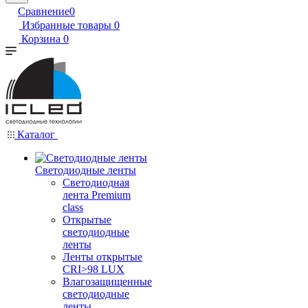
Сравнение
0
Избранные товары
0
Корзина
0
Каталог
Светодиодные ленты
Светодиодная
лента Premium
class
Открытые
светодиодные
ленты
Ленты открытые
CRI>98 LUX
Влагозащищенные
светодиодные
ленты