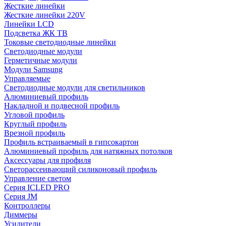
Жесткие линейки
Жесткие линейки 220V
Линейки LCD
Подсветка ЖК ТВ
Токовые светодиодные линейки
Светодиодные модули
Герметичные модули
Модули Samsung
Управляемые
Светодиодные модули для светильников
Алюминиевый профиль
Накладной и подвесной профиль
Угловой профиль
Круглый профиль
Врезной профиль
Профиль встраиваемый в гипсокартон
Алюминиевый профиль для натяжных потолков
Аксессуары для профиля
Светорассеивающий силиконовый профиль
Управление светом
Серия ICLED PRO
Серия JM
Контроллеры
Диммеры
Усилители