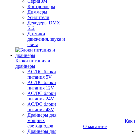
Серия JM
Контроллеры
Диммеры
Усилители
Декодеры DMX
512
Датчики
движения, звука и
света
Блоки питания и
драйверы
AC/DC блоки
питания 5V
AC/DC блоки
питания 12V
AC/DC блоки
питания 24V
AC/DC блоки
питания 48V
Драйверы для
мощных
Как 
светодиодов
О магазине
Драйверы для