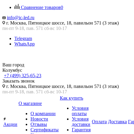
Сравнение товаров
0
info@ic-led.ru
г. Москва, Пятницкое шоссе, 18, павильон 571 (3 этаж)
пн-пт 9-18, пав. 571 сб-вс 10-17
Telegram
WhatsApp
Ваш город
Колумбус
+7 (499) 325-65-23
Заказать звонок
г. Москва, Пятницкое шоссе, 18, павильон 571 (3 этаж)
пн-пт 9-18, пав. 571 сб-вс 10-17
Как купить
О магазине
Условия
О компании
оплаты
Новости
Условия
Оплата
Доставка
Га
Акции
Отзывы
доставки
Сертификаты
Гарантия