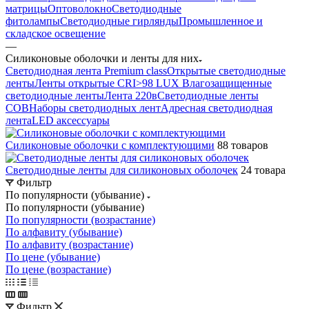
матрицы
Оптоволокно
Светодиодные
фитолампы
Светодиодные гирлянды
Промышленное и
складское освещение
—
Силиконовые оболочки и ленты для них
Светодиодная лента Premium class
Открытые светодиодные
ленты
Ленты открытые CRI>98 LUX
Влагозащищенные
светодиодные ленты
Лента 220в
Светодиодные ленты
COB
Наборы светодиодных лент
Адресная светодиодная
лента
LED аксессуары
Силиконовые оболочки с комплектующими
88 товаров
Светодиодные ленты для силиконовых оболочек
24 товара
Фильтр
По популярности (убывание)
По популярности (убывание)
По популярности (возрастание)
По алфавиту (убывание)
По алфавиту (возрастание)
По цене (убывание)
По цене (возрастание)
Фильтр