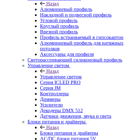
Назад
Алюминиевый профиль
Накладной и подвесной профиль
Угловой профиль
Круглый профиль
Врезной профиль
Профиль встраиваемый в гипсокартон
Алюминиевый профиль для натяжных
потолков
Аксессуары для профиля
Светорассеивающий силиконовый профиль
Управление светом
Назад
Управление светом
Серия ICLED PRO
Серия JM
Контроллеры
Диммеры
Усилители
Декодеры DMX 512
Датчики движения, звука и света
Блоки питания и драйверы
Назад
Блоки питания и драйверы
AC/DC блоки питания 5V