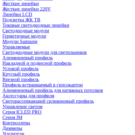
Жесткие линейки
Жесткие линейки 220V
Линейки LCD
Подсветка ЖК ТВ
Токовые светодиодные линейки
Светодиодные модули
Герметичные модули
Модули Samsung
Управляемые
Светодиодные модули для светильников
Алюминиевый профиль
Накладной и подвесной профиль
Угловой профиль
Круглый профиль
Врезной профиль
Профиль встраиваемый в гипсокартон
Алюминиевый профиль для натяжных потолков
Аксессуары для профиля
Светорассеивающий силиконовый профиль
Управление светом
Серия ICLED PRO
Серия JM
Контроллеры
Диммеры
Усилители