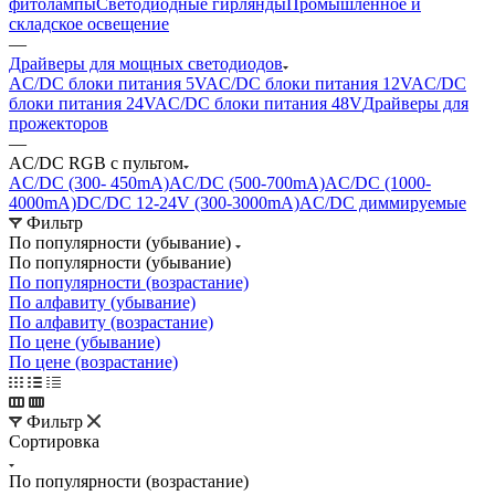
фитолампы
Светодиодные гирлянды
Промышленное и
складское освещение
—
Драйверы для мощных светодиодов
AC/DC блоки питания 5V
AC/DC блоки питания 12V
AC/DC
блоки питания 24V
AC/DC блоки питания 48V
Драйверы для
прожекторов
—
AC/DC RGB с пультом
AC/DC (300- 450mA)
AC/DC (500-700mA)
AC/DC (1000-
4000mA)
DC/DC 12-24V (300-3000mA)
AC/DC диммируемые
Фильтр
По популярности (убывание)
По популярности (убывание)
По популярности (возрастание)
По алфавиту (убывание)
По алфавиту (возрастание)
По цене (убывание)
По цене (возрастание)
Фильтр
Сортировка
По популярности (возрастание)