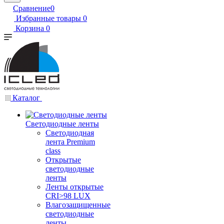
Сравнение
0
Избранные товары
0
Корзина
0
Каталог
Светодиодные ленты
Светодиодная
лента Premium
class
Открытые
светодиодные
ленты
Ленты открытые
CRI>98 LUX
Влагозащищенные
светодиодные
ленты