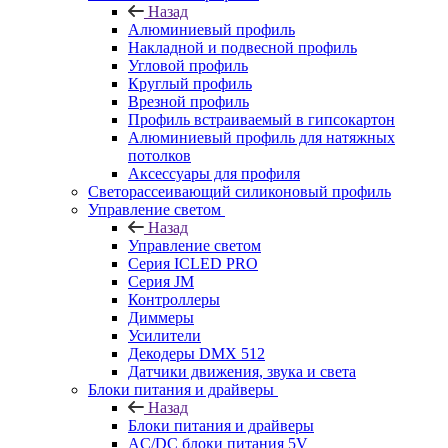
Назад
Алюминиевый профиль
Накладной и подвесной профиль
Угловой профиль
Круглый профиль
Врезной профиль
Профиль встраиваемый в гипсокартон
Алюминиевый профиль для натяжных
потолков
Аксессуары для профиля
Светорассеивающий силиконовый профиль
Управление светом
Назад
Управление светом
Серия ICLED PRO
Серия JM
Контроллеры
Диммеры
Усилители
Декодеры DMX 512
Датчики движения, звука и света
Блоки питания и драйверы
Назад
Блоки питания и драйверы
AC/DC блоки питания 5V