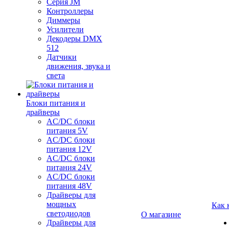
Серия JM
Контроллеры
Диммеры
Усилители
Декодеры DMX
512
Датчики
движения, звука и
света
Блоки питания и
драйверы
AC/DC блоки
питания 5V
AC/DC блоки
питания 12V
AC/DC блоки
питания 24V
AC/DC блоки
питания 48V
Драйверы для
мощных
Как 
светодиодов
О магазине
Драйверы для