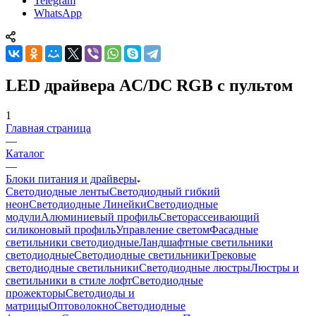
Telegram
WhatsApp
LED драйвера AC/DC RGB с пультом
1
Главная страница
—
Каталог
—
Блоки питания и драйверы
Светодиодные ленты
Светодиодный гибкий
неон
Светодиодные Линейки
Светодиодные
модули
Алюминиевый профиль
Светорассеивающий
силиконовый профиль
Управление светом
Фасадные
светильники светодиодные
Ландшафтные светильники
светодиодные
Светодиодные светильники
Трековые
светодиодные светильники
Светодиодные люстры
Люстры и
светильники в стиле лофт
Светодиодные
прожекторы
Светодиоды и
матрицы
Оптоволокно
Светодиодные