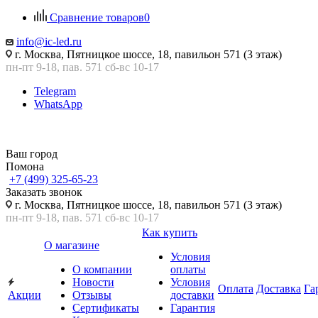
Сравнение товаров
0
info@ic-led.ru
г. Москва, Пятницкое шоссе, 18, павильон 571 (3 этаж)
пн-пт 9-18, пав. 571 сб-вс 10-17
Telegram
WhatsApp
Ваш город
Помона
+7 (499) 325-65-23
Заказать звонок
г. Москва, Пятницкое шоссе, 18, павильон 571 (3 этаж)
пн-пт 9-18, пав. 571 сб-вс 10-17
Как купить
О магазине
Условия
О компании
оплаты
Новости
Условия
Оплата
Доставка
Га
Акции
Отзывы
доставки
Сертификаты
Гарантия