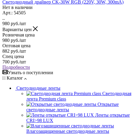
Светодиодный драйвер CK-30W RGB (220V, 30W, 300mA)
Нет в наличии
Арт.: 54505
980
руб.
/шт
Варианты цен
Розничная цена
980
руб.
/шт
Оптовая цена
882
руб.
/шт
Спец цена
700
руб.
/шт
Подробности
Узнать о поступлении
Каталог
Светодиодные ленты
Светодиодная
лента Premium class
Открытые
светодиодные ленты
Ленты открытые
CRI>98 LUX
Влагозащищенные светодиодные ленты