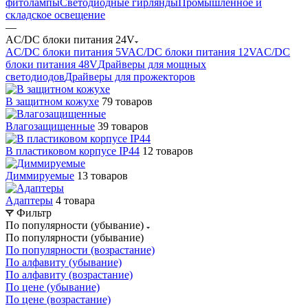
фитолампы
Светодиодные гирлянды
Промышленное и
складское освещение
—
AC/DC блоки питания 24V
AC/DC блоки питания 5V
AC/DC блоки питания 12V
AC/DC
блоки питания 48V
Драйверы для мощных
светодиодов
Драйверы для прожекторов
В защитном кожухе
79 товаров
Влагозащищенные
39 товаров
В пластиковом корпусе IP44
12 товаров
Диммируемые
13 товаров
Адаптеры
4 товара
Фильтр
По популярности (убывание)
По популярности (убывание)
По популярности (возрастание)
По алфавиту (убывание)
По алфавиту (возрастание)
По цене (убывание)
По цене (возрастание)