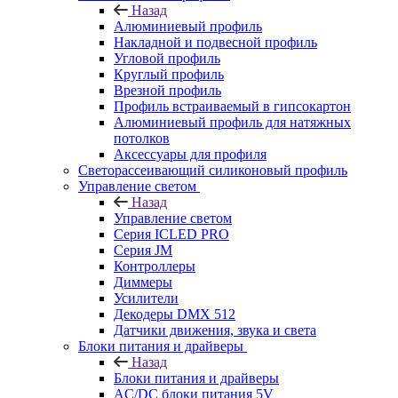
Назад
Алюминиевый профиль
Накладной и подвесной профиль
Угловой профиль
Круглый профиль
Врезной профиль
Профиль встраиваемый в гипсокартон
Алюминиевый профиль для натяжных
потолков
Аксессуары для профиля
Светорассеивающий силиконовый профиль
Управление светом
Назад
Управление светом
Серия ICLED PRO
Серия JM
Контроллеры
Диммеры
Усилители
Декодеры DMX 512
Датчики движения, звука и света
Блоки питания и драйверы
Назад
Блоки питания и драйверы
AC/DC блоки питания 5V