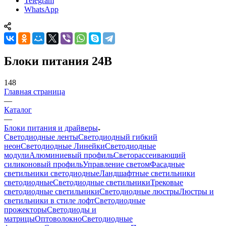
Telegram
WhatsApp
Блоки питания 24B
148
Главная страница
—
Каталог
—
Блоки питания и драйверы
Светодиодные ленты
Светодиодный гибкий
неон
Светодиодные Линейки
Светодиодные
модули
Алюминиевый профиль
Светорассеивающий
силиконовый профиль
Управление светом
Фасадные
светильники светодиодные
Ландшафтные светильники
светодиодные
Светодиодные светильники
Трековые
светодиодные светильники
Светодиодные люстры
Люстры и
светильники в стиле лофт
Светодиодные
прожекторы
Светодиоды и
матрицы
Оптоволокно
Светодиодные