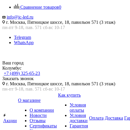
Сравнение товаров
0
info@ic-led.ru
г. Москва, Пятницкое шоссе, 18, павильон 571 (3 этаж)
пн-пт 9-18, пав. 571 сб-вс 10-17
Telegram
WhatsApp
Ваш город
Колумбус
+7 (499) 325-65-23
Заказать звонок
г. Москва, Пятницкое шоссе, 18, павильон 571 (3 этаж)
пн-пт 9-18, пав. 571 сб-вс 10-17
Как купить
О магазине
Условия
О компании
оплаты
Новости
Условия
Оплата
Доставка
Га
Акции
Отзывы
доставки
Сертификаты
Гарантия