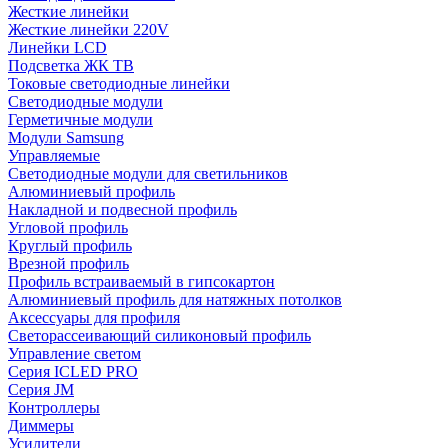
Жесткие линейки
Жесткие линейки 220V
Линейки LCD
Подсветка ЖК ТВ
Токовые светодиодные линейки
Светодиодные модули
Герметичные модули
Модули Samsung
Управляемые
Светодиодные модули для светильников
Алюминиевый профиль
Накладной и подвесной профиль
Угловой профиль
Круглый профиль
Врезной профиль
Профиль встраиваемый в гипсокартон
Алюминиевый профиль для натяжных потолков
Аксессуары для профиля
Светорассеивающий силиконовый профиль
Управление светом
Серия ICLED PRO
Серия JM
Контроллеры
Диммеры
Усилители