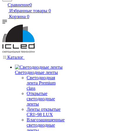
Сравнение
0
Избранные товары
0
Корзина
0
Каталог
Светодиодные ленты
Светодиодная
лента Premium
class
Открытые
светодиодные
ленты
Ленты открытые
CRI>98 LUX
Влагозащищенные
светодиодные
ленты