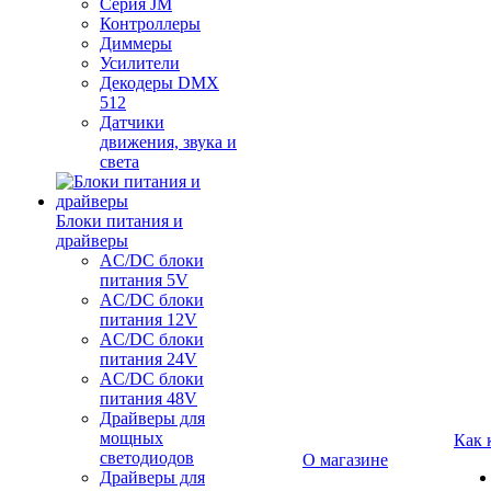
Серия JM
Контроллеры
Диммеры
Усилители
Декодеры DMX
512
Датчики
движения, звука и
света
Блоки питания и
драйверы
AC/DC блоки
питания 5V
AC/DC блоки
питания 12V
AC/DC блоки
питания 24V
AC/DC блоки
питания 48V
Драйверы для
мощных
Как 
светодиодов
О магазине
Драйверы для