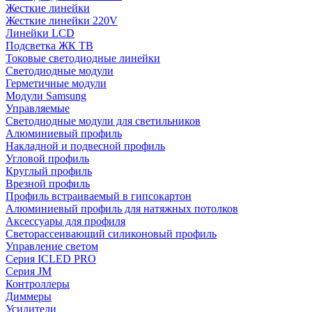
Жесткие линейки
Жесткие линейки 220V
Линейки LCD
Подсветка ЖК ТВ
Токовые светодиодные линейки
Светодиодные модули
Герметичные модули
Модули Samsung
Управляемые
Светодиодные модули для светильников
Алюминиевый профиль
Накладной и подвесной профиль
Угловой профиль
Круглый профиль
Врезной профиль
Профиль встраиваемый в гипсокартон
Алюминиевый профиль для натяжных потолков
Аксессуары для профиля
Светорассеивающий силиконовый профиль
Управление светом
Серия ICLED PRO
Серия JM
Контроллеры
Диммеры
Усилители