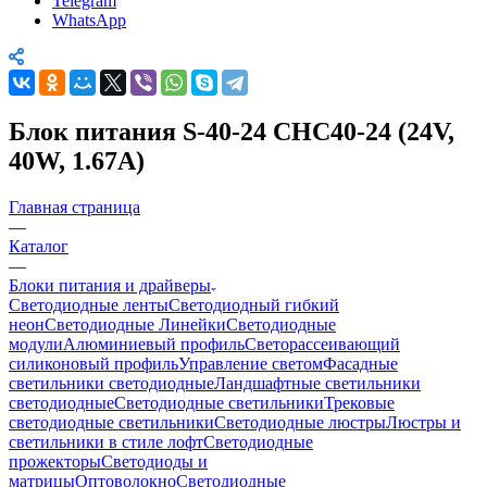
Telegram
WhatsApp
Блок питания S-40-24 CHC40-24 (24V,
40W, 1.67A)
Главная страница
—
Каталог
—
Блоки питания и драйверы
Светодиодные ленты
Светодиодный гибкий
неон
Светодиодные Линейки
Светодиодные
модули
Алюминиевый профиль
Светорассеивающий
силиконовый профиль
Управление светом
Фасадные
светильники светодиодные
Ландшафтные светильники
светодиодные
Светодиодные светильники
Трековые
светодиодные светильники
Светодиодные люстры
Люстры и
светильники в стиле лофт
Светодиодные
прожекторы
Светодиоды и
матрицы
Оптоволокно
Светодиодные