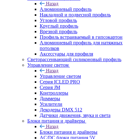
Назад
Алюминиевый профиль
Накладной и подвесной профиль
Угловой профиль
Круглый профиль
Врезной профиль
Профиль встраиваемый в гипсокартон
Алюминиевый профиль для натяжных
потолков
Аксессуары для профиля
Светорассеивающий силиконовый профиль
Управление светом
Назад
Управление светом
Серия ICLED PRO
Серия JM
Контроллеры
Диммеры
Усилители
Декодеры DMX 512
Датчики движения, звука и света
Блоки питания и драйверы
Назад
Блоки питания и драйверы
AC/DC блоки питания 5V