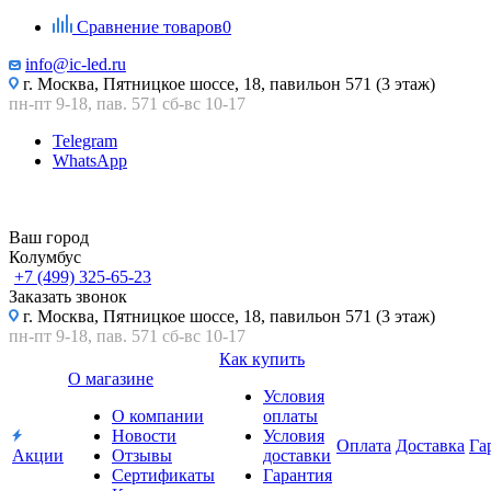
Сравнение товаров
0
info@ic-led.ru
г. Москва, Пятницкое шоссе, 18, павильон 571 (3 этаж)
пн-пт 9-18, пав. 571 сб-вс 10-17
Telegram
WhatsApp
Ваш город
Колумбус
+7 (499) 325-65-23
Заказать звонок
г. Москва, Пятницкое шоссе, 18, павильон 571 (3 этаж)
пн-пт 9-18, пав. 571 сб-вс 10-17
Как купить
О магазине
Условия
О компании
оплаты
Новости
Условия
Оплата
Доставка
Га
Акции
Отзывы
доставки
Сертификаты
Гарантия