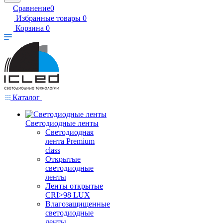
Сравнение
0
Избранные товары
0
Корзина
0
Каталог
Светодиодные ленты
Светодиодная
лента Premium
class
Открытые
светодиодные
ленты
Ленты открытые
CRI>98 LUX
Влагозащищенные
светодиодные
ленты