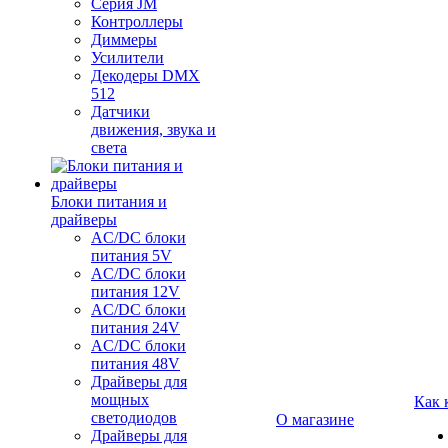
Серия JM
Контроллеры
Диммеры
Усилители
Декодеры DMX
512
Датчики
движения, звука и
света
Блоки питания и
драйверы
AC/DC блоки
питания 5V
AC/DC блоки
питания 12V
AC/DC блоки
питания 24V
AC/DC блоки
питания 48V
Драйверы для
мощных
Как 
светодиодов
О магазине
Драйверы для