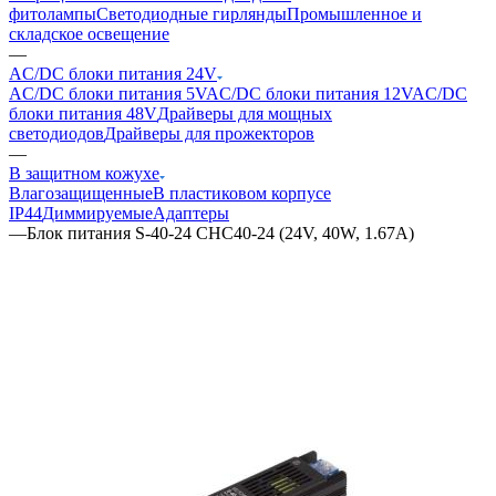
фитолампы
Светодиодные гирлянды
Промышленное и
складское освещение
—
AC/DC блоки питания 24V
AC/DC блоки питания 5V
AC/DC блоки питания 12V
AC/DC
блоки питания 48V
Драйверы для мощных
светодиодов
Драйверы для прожекторов
—
В защитном кожухе
Влагозащищенные
В пластиковом корпусе
IP44
Диммируемые
Адаптеры
—
Блок питания S-40-24 CHC40-24 (24V, 40W, 1.67A)