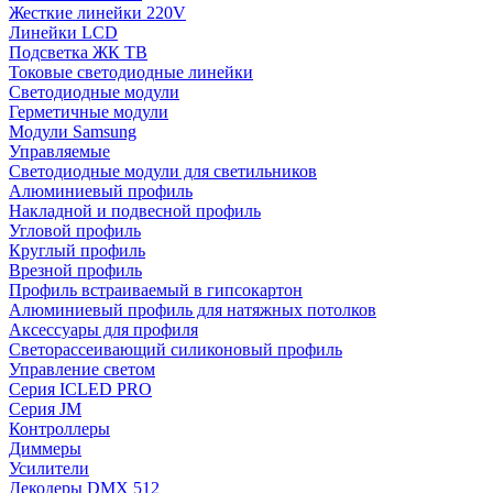
Жесткие линейки 220V
Линейки LCD
Подсветка ЖК ТВ
Токовые светодиодные линейки
Светодиодные модули
Герметичные модули
Модули Samsung
Управляемые
Светодиодные модули для светильников
Алюминиевый профиль
Накладной и подвесной профиль
Угловой профиль
Круглый профиль
Врезной профиль
Профиль встраиваемый в гипсокартон
Алюминиевый профиль для натяжных потолков
Аксессуары для профиля
Светорассеивающий силиконовый профиль
Управление светом
Серия ICLED PRO
Серия JM
Контроллеры
Диммеры
Усилители
Декодеры DMX 512