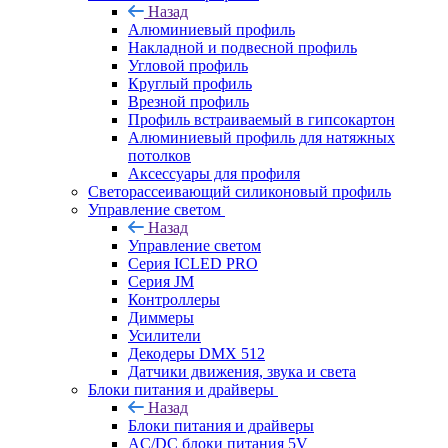
Назад
Алюминиевый профиль
Накладной и подвесной профиль
Угловой профиль
Круглый профиль
Врезной профиль
Профиль встраиваемый в гипсокартон
Алюминиевый профиль для натяжных
потолков
Аксессуары для профиля
Светорассеивающий силиконовый профиль
Управление светом
Назад
Управление светом
Серия ICLED PRO
Серия JM
Контроллеры
Диммеры
Усилители
Декодеры DMX 512
Датчики движения, звука и света
Блоки питания и драйверы
Назад
Блоки питания и драйверы
AC/DC блоки питания 5V