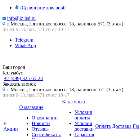
Сравнение товаров
0
info@ic-led.ru
г. Москва, Пятницкое шоссе, 18, павильон 571 (3 этаж)
пн-пт 9-18, пав. 571 сб-вс 10-17
Telegram
WhatsApp
Ваш город
Колумбус
+7 (499) 325-65-23
Заказать звонок
г. Москва, Пятницкое шоссе, 18, павильон 571 (3 этаж)
пн-пт 9-18, пав. 571 сб-вс 10-17
Как купить
О магазине
Условия
О компании
оплаты
Новости
Условия
Оплата
Доставка
Га
Акции
Отзывы
доставки
Сертификаты
Гарантия