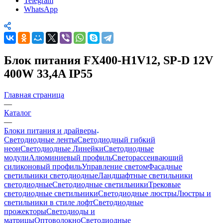
Telegram
WhatsApp
Блок питания FX400-H1V12, SP-D 12V
400W 33,4A IP55
Главная страница
—
Каталог
—
Блоки питания и драйверы
Светодиодные ленты
Светодиодный гибкий
неон
Светодиодные Линейки
Светодиодные
модули
Алюминиевый профиль
Светорассеивающий
силиконовый профиль
Управление светом
Фасадные
светильники светодиодные
Ландшафтные светильники
светодиодные
Светодиодные светильники
Трековые
светодиодные светильники
Светодиодные люстры
Люстры и
светильники в стиле лофт
Светодиодные
прожекторы
Светодиоды и
матрицы
Оптоволокно
Светодиодные