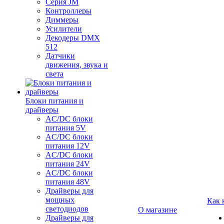
Серия JM
Контроллеры
Диммеры
Усилители
Декодеры DMX
512
Датчики
движения, звука и
света
Блоки питания и
драйверы
AC/DC блоки
питания 5V
AC/DC блоки
питания 12V
AC/DC блоки
питания 24V
AC/DC блоки
питания 48V
Драйверы для
мощных
Как 
светодиодов
О магазине
Драйверы для