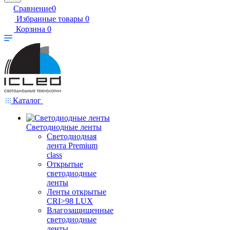
Сравнение
0
Избранные товары
0
Корзина
0
Каталог
Светодиодные ленты
Светодиодная
лента Premium
class
Открытые
светодиодные
ленты
Ленты открытые
CRI>98 LUX
Влагозащищенные
светодиодные
ленты