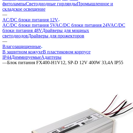
фитолампы
Светодиодные гирлянды
Промышленное и
складское освещение
—
AC/DC блоки питания 12V
AC/DC блоки питания 5V
AC/DC блоки питания 24V
AC/DC
блоки питания 48V
Драйверы для мощных
светодиодов
Драйверы для прожекторов
—
Влагозащищенные
В защитном кожухе
В пластиковом корпусе
IP44
Диммируемые
Адаптеры
—
Блок питания FX400-H1V12, SP-D 12V 400W 33,4A IP55