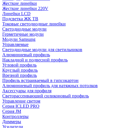
Жесткие линейки
Жесткие линейки 220V
Линейки LCD
Подсветка ЖК ТВ
Токовые светодиодные линейки
Светодиодные модули
Герметичные модули
Модули Samsung
Управляемые
Светодиодные модули для светильников
Алюминиевый профиль
Накладной и подвесной профиль
Угловой профиль
Круглый профиль
Врезной профиль
Профиль встраиваемый в гипсокартон
Алюминиевый профиль для натяжных потолков
Аксессуары для профиля
Светорассеивающий силиконовый профиль
Управление светом
Серия ICLED PRO
Серия JM
Контроллеры
Диммеры
Усилители