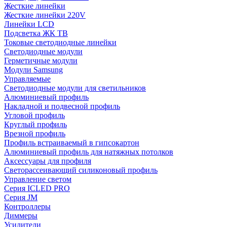
Жесткие линейки
Жесткие линейки 220V
Линейки LCD
Подсветка ЖК ТВ
Токовые светодиодные линейки
Светодиодные модули
Герметичные модули
Модули Samsung
Управляемые
Светодиодные модули для светильников
Алюминиевый профиль
Накладной и подвесной профиль
Угловой профиль
Круглый профиль
Врезной профиль
Профиль встраиваемый в гипсокартон
Алюминиевый профиль для натяжных потолков
Аксессуары для профиля
Светорассеивающий силиконовый профиль
Управление светом
Серия ICLED PRO
Серия JM
Контроллеры
Диммеры
Усилители