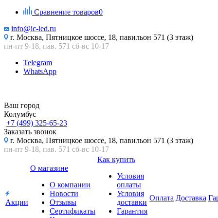
Сравнение товаров
0
info@ic-led.ru
г. Москва, Пятницкое шоссе, 18, павильон 571 (3 этаж)
пн-пт 9-18, пав. 571 сб-вс 10-17
Telegram
WhatsApp
Ваш город
Колумбус
+7 (499) 325-65-23
Заказать звонок
г. Москва, Пятницкое шоссе, 18, павильон 571 (3 этаж)
пн-пт 9-18, пав. 571 сб-вс 10-17
Как купить
О магазине
Условия
О компании
оплаты
Новости
Условия
Оплата
Доставка
Га
Акции
Отзывы
доставки
Сертификаты
Гарантия