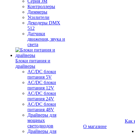
Серия JM
Контроллеры
Диммеры
Усилители
Декодеры DMX
512
Датчики
движения, звука и
света
Блоки питания и
драйверы
AC/DC блоки
питания 5V
AC/DC блоки
питания 12V
AC/DC блоки
питания 24V
AC/DC блоки
питания 48V
Драйверы для
мощных
Как 
светодиодов
О магазине
Драйверы для