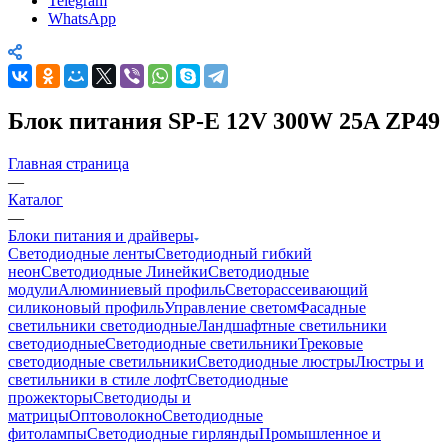
Telegram
WhatsApp
Блок питания SP-E 12V 300W 25A ZP49
Главная страница
—
Каталог
—
Блоки питания и драйверы
Светодиодные ленты
Светодиодный гибкий
неон
Светодиодные Линейки
Светодиодные
модули
Алюминиевый профиль
Светорассеивающий
силиконовый профиль
Управление светом
Фасадные
светильники светодиодные
Ландшафтные светильники
светодиодные
Светодиодные светильники
Трековые
светодиодные светильники
Светодиодные люстры
Люстры и
светильники в стиле лофт
Светодиодные
прожекторы
Светодиоды и
матрицы
Оптоволокно
Светодиодные
фитолампы
Светодиодные гирлянды
Промышленное и