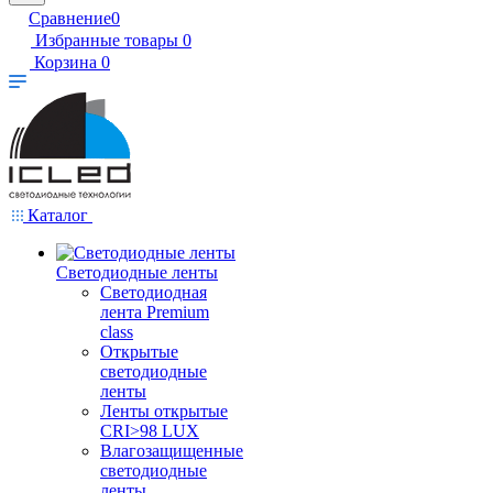
Сравнение
0
Избранные товары
0
Корзина
0
Каталог
Светодиодные ленты
Светодиодная
лента Premium
class
Открытые
светодиодные
ленты
Ленты открытые
CRI>98 LUX
Влагозащищенные
светодиодные
ленты