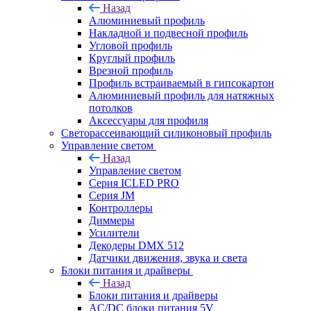
Назад
Алюминиевый профиль
Накладной и подвесной профиль
Угловой профиль
Круглый профиль
Врезной профиль
Профиль встраиваемый в гипсокартон
Алюминиевый профиль для натяжных
потолков
Аксессуары для профиля
Светорассеивающий силиконовый профиль
Управление светом
Назад
Управление светом
Серия ICLED PRO
Серия JM
Контроллеры
Диммеры
Усилители
Декодеры DMX 512
Датчики движения, звука и света
Блоки питания и драйверы
Назад
Блоки питания и драйверы
AC/DC блоки питания 5V