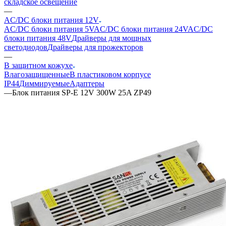
складское освещение
—
AC/DC блоки питания 12V
AC/DC блоки питания 5V
AC/DC блоки питания 24V
AC/DC
блоки питания 48V
Драйверы для мощных
светодиодов
Драйверы для прожекторов
—
В защитном кожухе
Влагозащищенные
В пластиковом корпусе
IP44
Диммируемые
Адаптеры
—
Блок питания SP-E 12V 300W 25A ZP49