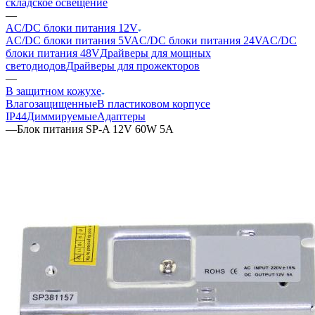
складское освещение
—
AC/DC блоки питания 12V
AC/DC блоки питания 5V
AC/DC блоки питания 24V
AC/DC
блоки питания 48V
Драйверы для мощных
светодиодов
Драйверы для прожекторов
—
В защитном кожухе
Влагозащищенные
В пластиковом корпусе
IP44
Диммируемые
Адаптеры
—
Блок питания SP-A 12V 60W 5A