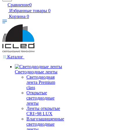
Сравнение
0
Избранные товары
0
Корзина
0
Каталог
Светодиодные ленты
Светодиодная
лента Premium
class
Открытые
светодиодные
ленты
Ленты открытые
CRI>98 LUX
Влагозащищенные
светодиодные
ленты