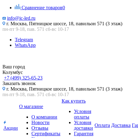
Сравнение товаров
0
info@ic-led.ru
г. Москва, Пятницкое шоссе, 18, павильон 571 (3 этаж)
пн-пт 9-18, пав. 571 сб-вс 10-17
Telegram
WhatsApp
Ваш город
Колумбус
+7 (499) 325-65-23
Заказать звонок
г. Москва, Пятницкое шоссе, 18, павильон 571 (3 этаж)
пн-пт 9-18, пав. 571 сб-вс 10-17
Как купить
О магазине
Условия
О компании
оплаты
Новости
Условия
Оплата
Доставка
Га
Акции
Отзывы
доставки
Сертификаты
Гарантия