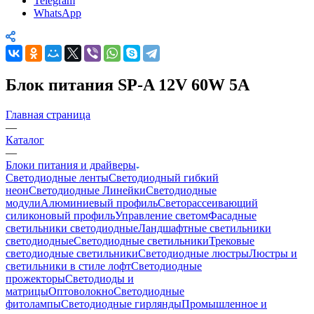
Telegram
WhatsApp
Блок питания SP-A 12V 60W 5A
Главная страница
—
Каталог
—
Блоки питания и драйверы
Светодиодные ленты
Светодиодный гибкий
неон
Светодиодные Линейки
Светодиодные
модули
Алюминиевый профиль
Светорассеивающий
силиконовый профиль
Управление светом
Фасадные
светильники светодиодные
Ландшафтные светильники
светодиодные
Светодиодные светильники
Трековые
светодиодные светильники
Светодиодные люстры
Люстры и
светильники в стиле лофт
Светодиодные
прожекторы
Светодиоды и
матрицы
Оптоволокно
Светодиодные
фитолампы
Светодиодные гирлянды
Промышленное и