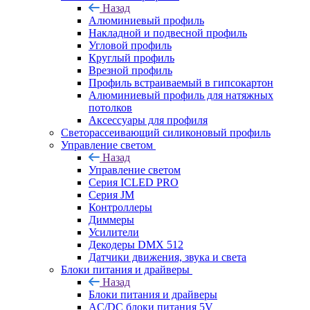
Назад
Алюминиевый профиль
Накладной и подвесной профиль
Угловой профиль
Круглый профиль
Врезной профиль
Профиль встраиваемый в гипсокартон
Алюминиевый профиль для натяжных
потолков
Аксессуары для профиля
Светорассеивающий силиконовый профиль
Управление светом
Назад
Управление светом
Серия ICLED PRO
Серия JM
Контроллеры
Диммеры
Усилители
Декодеры DMX 512
Датчики движения, звука и света
Блоки питания и драйверы
Назад
Блоки питания и драйверы
AC/DC блоки питания 5V