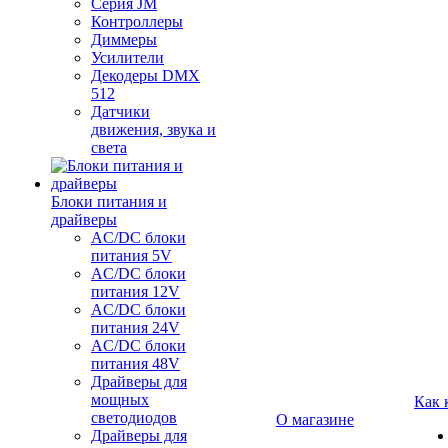
Серия JM
Контроллеры
Диммеры
Усилители
Декодеры DMX
512
Датчики
движения, звука и
света
Блоки питания и
драйверы
AC/DC блоки
питания 5V
AC/DC блоки
питания 12V
AC/DC блоки
питания 24V
AC/DC блоки
питания 48V
Драйверы для
мощных
Как 
светодиодов
О магазине
Драйверы для