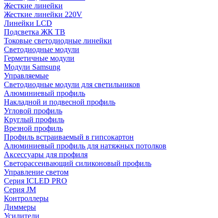
Жесткие линейки
Жесткие линейки 220V
Линейки LCD
Подсветка ЖК ТВ
Токовые светодиодные линейки
Светодиодные модули
Герметичные модули
Модули Samsung
Управляемые
Светодиодные модули для светильников
Алюминиевый профиль
Накладной и подвесной профиль
Угловой профиль
Круглый профиль
Врезной профиль
Профиль встраиваемый в гипсокартон
Алюминиевый профиль для натяжных потолков
Аксессуары для профиля
Светорассеивающий силиконовый профиль
Управление светом
Серия ICLED PRO
Серия JM
Контроллеры
Диммеры
Усилители