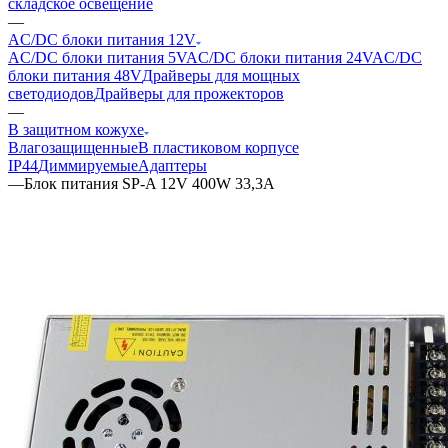
складское освещение
—
AC/DC блоки питания 12V
AC/DC блоки питания 5V
AC/DC блоки питания 24V
AC/DC
блоки питания 48V
Драйверы для мощных
светодиодов
Драйверы для прожекторов
—
В защитном кожухе
Влагозащищенные
В пластиковом корпусе
IP44
Диммируемые
Адаптеры
—
Блок питания SP-A 12V 400W 33,3A