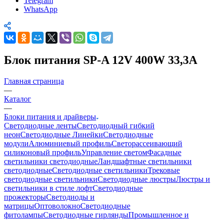
Telegram
WhatsApp
Блок питания SP-A 12V 400W 33,3A
Главная страница
—
Каталог
—
Блоки питания и драйверы
Светодиодные ленты
Светодиодный гибкий
неон
Светодиодные Линейки
Светодиодные
модули
Алюминиевый профиль
Светорассеивающий
силиконовый профиль
Управление светом
Фасадные
светильники светодиодные
Ландшафтные светильники
светодиодные
Светодиодные светильники
Трековые
светодиодные светильники
Светодиодные люстры
Люстры и
светильники в стиле лофт
Светодиодные
прожекторы
Светодиоды и
матрицы
Оптоволокно
Светодиодные
фитолампы
Светодиодные гирлянды
Промышленное и