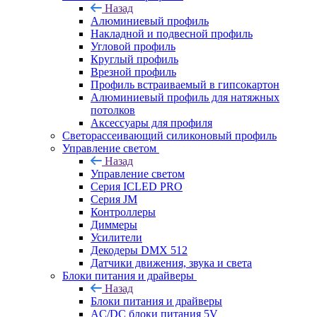
Назад
Алюминиевый профиль
Накладной и подвесной профиль
Угловой профиль
Круглый профиль
Врезной профиль
Профиль встраиваемый в гипсокартон
Алюминиевый профиль для натяжных
потолков
Аксессуары для профиля
Светорассеивающий силиконовый профиль
Управление светом
Назад
Управление светом
Серия ICLED PRO
Серия JM
Контроллеры
Диммеры
Усилители
Декодеры DMX 512
Датчики движения, звука и света
Блоки питания и драйверы
Назад
Блоки питания и драйверы
AC/DC блоки питания 5V