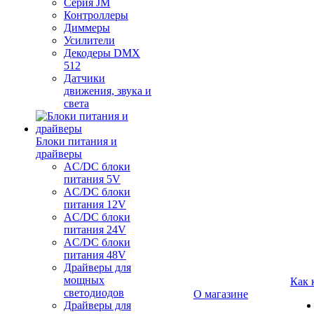
Серия JM
Контроллеры
Диммеры
Усилители
Декодеры DMX
512
Датчики
движения, звука и
света
Блоки питания и
драйверы
AC/DC блоки
питания 5V
AC/DC блоки
питания 12V
AC/DC блоки
питания 24V
AC/DC блоки
питания 48V
Драйверы для
мощных
Как 
светодиодов
О магазине
Драйверы для