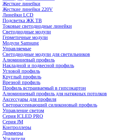
Жесткие линейки
Жесткие линейки 220V
Линейки LCD
Подсветка ЖК ТВ
Токовые светодиодные линейки
Светодиодные модули
Герметичные модули
Модули Samsung
Управляемые
Светодиодные модули для светильников
Алюминиевый профиль
Накладной и подвесной профиль
Угловой профиль
Круглый профиль
Врезной профиль
Профиль встраиваемый в гипсокартон
Алюминиевый профиль для натяжных потолков
Аксессуары для профиля
Светорассеивающий силиконовый профиль
Управление светом
Серия ICLED PRO
Серия JM
Контроллеры
Диммеры
Усилители