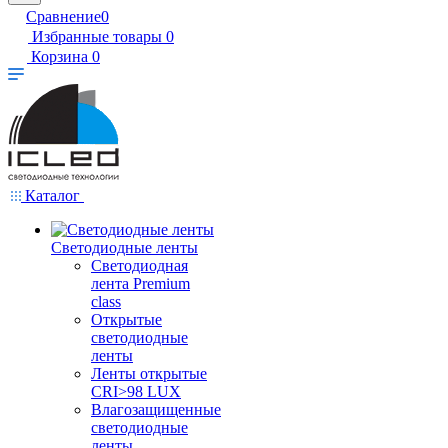
Сравнение
0
Избранные товары
0
Корзина
0
Каталог
Светодиодные ленты
Светодиодная
лента Premium
class
Открытые
светодиодные
ленты
Ленты открытые
CRI>98 LUX
Влагозащищенные
светодиодные
ленты