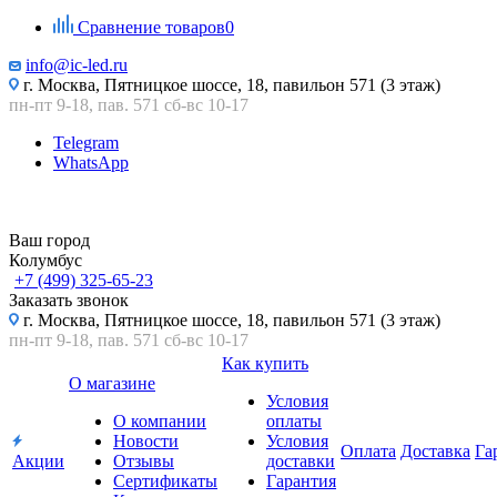
Сравнение товаров
0
info@ic-led.ru
г. Москва, Пятницкое шоссе, 18, павильон 571 (3 этаж)
пн-пт 9-18, пав. 571 сб-вс 10-17
Telegram
WhatsApp
Ваш город
Колумбус
+7 (499) 325-65-23
Заказать звонок
г. Москва, Пятницкое шоссе, 18, павильон 571 (3 этаж)
пн-пт 9-18, пав. 571 сб-вс 10-17
Как купить
О магазине
Условия
О компании
оплаты
Новости
Условия
Оплата
Доставка
Га
Акции
Отзывы
доставки
Сертификаты
Гарантия