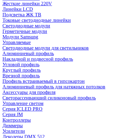
Жесткие линейки 220V
Линейки LCD
Подсветка ЖК ТВ
Токовые светодиодные линейки
Светодиодные модули
Герметичные модули
Модули Samsung
Управляемые
Светодиодные модули для светильников
Алюминиевый профиль
Накладной и подвесной профиль
Угловой профиль
Круглый профиль
Врезной профиль
Профиль встраиваемый в гипсокартон
Алюминиевый профиль для натяжных потолков
Аксессуары для профиля
Светорассеивающий силиконовый профиль
Управление светом
Серия ICLED PRO
Серия JM
Контроллеры
Диммеры
Усилители
Декодеры DMX 512