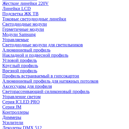
Жесткие линейки 220V
Линейки LCD
Подсветка ЖК ТВ
Токовые светодиодные линейки
Светодиодные модули
Герметичные модули
Модули Samsung
Управляемые
Светодиодные модули для светильников
Алюминиевый профиль
Накладной и подвесной профиль
Угловой профиль
Круглый профиль
Врезной профиль
Профиль встраиваемый в гипсокартон
Алюминиевый профиль для натяжных потолков
Аксессуары для профиля
Светорассеивающий силиконовый профиль
Управление светом
Серия ICLED PRO
Серия JM
Контроллеры
Диммеры
Усилители
Декодеры DMX 512