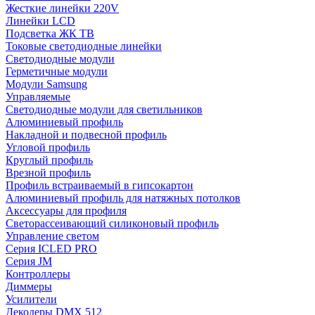
Жесткие линейки 220V
Линейки LCD
Подсветка ЖК ТВ
Токовые светодиодные линейки
Светодиодные модули
Герметичные модули
Модули Samsung
Управляемые
Светодиодные модули для светильников
Алюминиевый профиль
Накладной и подвесной профиль
Угловой профиль
Круглый профиль
Врезной профиль
Профиль встраиваемый в гипсокартон
Алюминиевый профиль для натяжных потолков
Аксессуары для профиля
Светорассеивающий силиконовый профиль
Управление светом
Серия ICLED PRO
Серия JM
Контроллеры
Диммеры
Усилители
Декодеры DMX 512