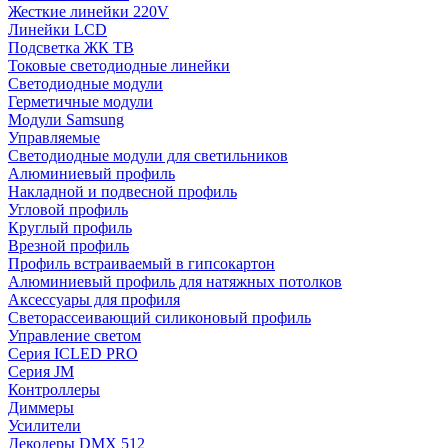
Жесткие линейки 220V
Линейки LCD
Подсветка ЖК ТВ
Токовые светодиодные линейки
Светодиодные модули
Герметичные модули
Модули Samsung
Управляемые
Светодиодные модули для светильников
Алюминиевый профиль
Накладной и подвесной профиль
Угловой профиль
Круглый профиль
Врезной профиль
Профиль встраиваемый в гипсокартон
Алюминиевый профиль для натяжных потолков
Аксессуары для профиля
Светорассеивающий силиконовый профиль
Управление светом
Серия ICLED PRO
Серия JM
Контроллеры
Диммеры
Усилители
Декодеры DMX 512