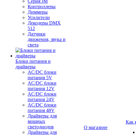
Серия JM
Контроллеры
Диммеры
Усилители
Декодеры DMX
512
Датчики
движения, звука и
света
Блоки питания и
драйверы
AC/DC блоки
питания 5V
AC/DC блоки
питания 12V
AC/DC блоки
питания 24V
AC/DC блоки
питания 48V
Драйверы для
мощных
Как 
светодиодов
О магазине
Драйверы для