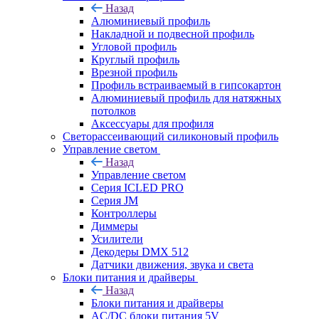
Назад
Алюминиевый профиль
Накладной и подвесной профиль
Угловой профиль
Круглый профиль
Врезной профиль
Профиль встраиваемый в гипсокартон
Алюминиевый профиль для натяжных
потолков
Аксессуары для профиля
Светорассеивающий силиконовый профиль
Управление светом
Назад
Управление светом
Серия ICLED PRO
Серия JM
Контроллеры
Диммеры
Усилители
Декодеры DMX 512
Датчики движения, звука и света
Блоки питания и драйверы
Назад
Блоки питания и драйверы
AC/DC блоки питания 5V