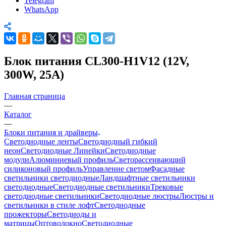
Telegram
WhatsApp
Блок питания CL300-H1V12 (12V,
300W, 25A)
Главная страница
—
Каталог
—
Блоки питания и драйверы
Светодиодные ленты
Светодиодный гибкий
неон
Светодиодные Линейки
Светодиодные
модули
Алюминиевый профиль
Светорассеивающий
силиконовый профиль
Управление светом
Фасадные
светильники светодиодные
Ландшафтные светильники
светодиодные
Светодиодные светильники
Трековые
светодиодные светильники
Светодиодные люстры
Люстры и
светильники в стиле лофт
Светодиодные
прожекторы
Светодиоды и
матрицы
Оптоволокно
Светодиодные