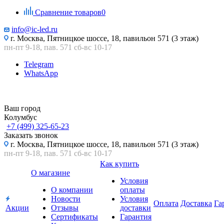
Сравнение товаров
0
info@ic-led.ru
г. Москва, Пятницкое шоссе, 18, павильон 571 (3 этаж)
пн-пт 9-18, пав. 571 сб-вс 10-17
Telegram
WhatsApp
Ваш город
Колумбус
+7 (499) 325-65-23
Заказать звонок
г. Москва, Пятницкое шоссе, 18, павильон 571 (3 этаж)
пн-пт 9-18, пав. 571 сб-вс 10-17
Как купить
О магазине
Условия
О компании
оплаты
Новости
Условия
Оплата
Доставка
Га
Акции
Отзывы
доставки
Сертификаты
Гарантия