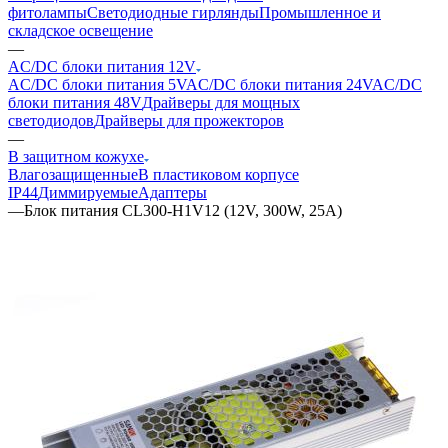
фитолампы
Светодиодные гирлянды
Промышленное и
складское освещение
—
AC/DC блоки питания 12V
AC/DC блоки питания 5V
AC/DC блоки питания 24V
AC/DC
блоки питания 48V
Драйверы для мощных
светодиодов
Драйверы для прожекторов
—
В защитном кожухе
Влагозащищенные
В пластиковом корпусе
IP44
Диммируемые
Адаптеры
—
Блок питания CL300-H1V12 (12V, 300W, 25A)