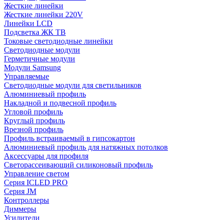
Жесткие линейки
Жесткие линейки 220V
Линейки LCD
Подсветка ЖК ТВ
Токовые светодиодные линейки
Светодиодные модули
Герметичные модули
Модули Samsung
Управляемые
Светодиодные модули для светильников
Алюминиевый профиль
Накладной и подвесной профиль
Угловой профиль
Круглый профиль
Врезной профиль
Профиль встраиваемый в гипсокартон
Алюминиевый профиль для натяжных потолков
Аксессуары для профиля
Светорассеивающий силиконовый профиль
Управление светом
Серия ICLED PRO
Серия JM
Контроллеры
Диммеры
Усилители