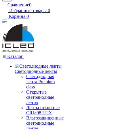
Сравнение
0
Избранные товары
0
Корзина
0
Каталог
Светодиодные ленты
Светодиодная
лента Premium
class
Открытые
светодиодные
ленты
Ленты открытые
CRI>98 LUX
Влагозащищенные
светодиодные
ленты