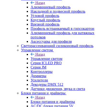
Назад
Алюминиевый профиль
Накладной и подвесной профиль
Угловой профиль
Круглый профиль
Врезной профиль
Профиль встраиваемый в гипсокартон
Алюминиевый профиль для натяжных
потолков
Аксессуары для профиля
Светорассеивающий силиконовый профиль
Управление светом
Назад
Управление светом
Серия ICLED PRO
Серия JM
Контроллеры
Диммеры
Усилители
Декодеры DMX 512
Датчики движения, звука и света
Блоки питания и драйверы
Назад
Блоки питания и драйверы
AC/DC блоки питания 5V