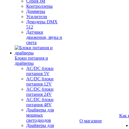
Серия JM
Контроллеры
Диммеры
Усилители
Декодеры DMX
512
Датчики
движения, звука и
света
Блоки питания и
драйверы
AC/DC блоки
питания 5V
AC/DC блоки
питания 12V
AC/DC блоки
питания 24V
AC/DC блоки
питания 48V
Драйверы для
мощных
Как 
светодиодов
О магазине
Драйверы для