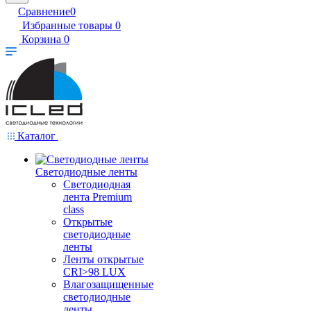
Сравнение
0
Избранные товары
0
Корзина
0
Каталог
Светодиодные ленты
Светодиодная
лента Premium
class
Открытые
светодиодные
ленты
Ленты открытые
CRI>98 LUX
Влагозащищенные
светодиодные
ленты