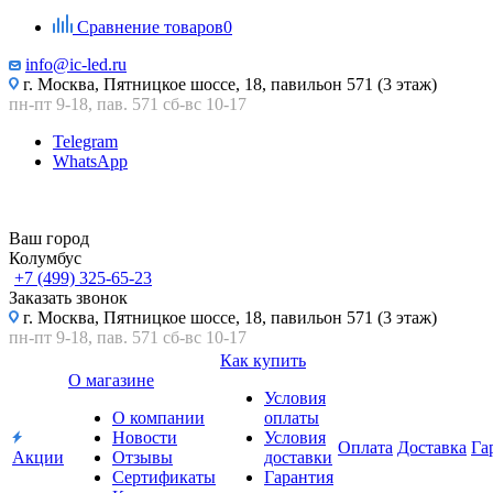
Сравнение товаров
0
info@ic-led.ru
г. Москва, Пятницкое шоссе, 18, павильон 571 (3 этаж)
пн-пт 9-18, пав. 571 сб-вс 10-17
Telegram
WhatsApp
Ваш город
Колумбус
+7 (499) 325-65-23
Заказать звонок
г. Москва, Пятницкое шоссе, 18, павильон 571 (3 этаж)
пн-пт 9-18, пав. 571 сб-вс 10-17
Как купить
О магазине
Условия
О компании
оплаты
Новости
Условия
Оплата
Доставка
Га
Акции
Отзывы
доставки
Сертификаты
Гарантия