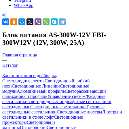
Telegram
WhatsApp
Блок питания AS-300W-12V FBI-
300W12V (12V, 300W, 25A)
Главная страница
—
Каталог
—
Блоки питания и драйверы
Светодиодные ленты
Светодиодный гибкий
неон
Светодиодные Линейки
Светодиодные
модули
Алюминиевый профиль
Светорассеивающий
силиконовый профиль
Управление светом
Фасадные
светильники светодиодные
Ландшафтные светильники
светодиодные
Светодиодные светильники
Трековые
светодиодные светильники
Светодиодные люстры
Люстры и
светильники в стиле лофт
Светодиодные
прожекторы
Светодиоды и
матрицы
Оптоволокно
Светодиодные