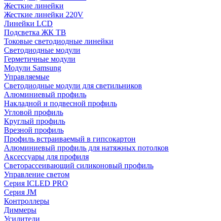
Жесткие линейки
Жесткие линейки 220V
Линейки LCD
Подсветка ЖК ТВ
Токовые светодиодные линейки
Светодиодные модули
Герметичные модули
Модули Samsung
Управляемые
Светодиодные модули для светильников
Алюминиевый профиль
Накладной и подвесной профиль
Угловой профиль
Круглый профиль
Врезной профиль
Профиль встраиваемый в гипсокартон
Алюминиевый профиль для натяжных потолков
Аксессуары для профиля
Светорассеивающий силиконовый профиль
Управление светом
Серия ICLED PRO
Серия JM
Контроллеры
Диммеры
Усилители