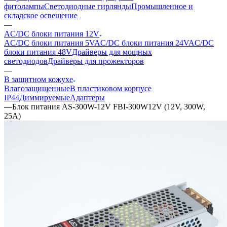
фитолампы
Светодиодные гирлянды
Промышленное и
складское освещение
—
AC/DC блоки питания 12V
AC/DC блоки питания 5V
AC/DC блоки питания 24V
AC/DC
блоки питания 48V
Драйверы для мощных
светодиодов
Драйверы для прожекторов
—
В защитном кожухе
Влагозащищенные
В пластиковом корпусе
IP44
Диммируемые
Адаптеры
—
Блок питания AS-300W-12V FBI-300W12V (12V, 300W,
25A)