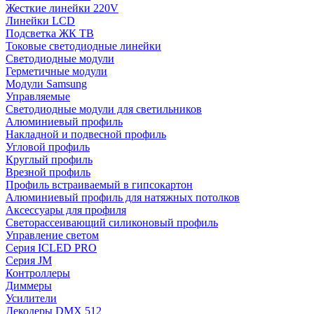
Жесткие линейки 220V
Линейки LCD
Подсветка ЖК ТВ
Токовые светодиодные линейки
Светодиодные модули
Герметичные модули
Модули Samsung
Управляемые
Светодиодные модули для светильников
Алюминиевый профиль
Накладной и подвесной профиль
Угловой профиль
Круглый профиль
Врезной профиль
Профиль встраиваемый в гипсокартон
Алюминиевый профиль для натяжных потолков
Аксессуары для профиля
Светорассеивающий силиконовый профиль
Управление светом
Серия ICLED PRO
Серия JM
Контроллеры
Диммеры
Усилители
Декодеры DMX 512