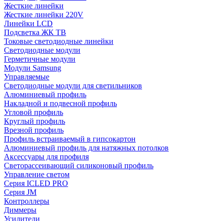
Жесткие линейки
Жесткие линейки 220V
Линейки LCD
Подсветка ЖК ТВ
Токовые светодиодные линейки
Светодиодные модули
Герметичные модули
Модули Samsung
Управляемые
Светодиодные модули для светильников
Алюминиевый профиль
Накладной и подвесной профиль
Угловой профиль
Круглый профиль
Врезной профиль
Профиль встраиваемый в гипсокартон
Алюминиевый профиль для натяжных потолков
Аксессуары для профиля
Светорассеивающий силиконовый профиль
Управление светом
Серия ICLED PRO
Серия JM
Контроллеры
Диммеры
Усилители