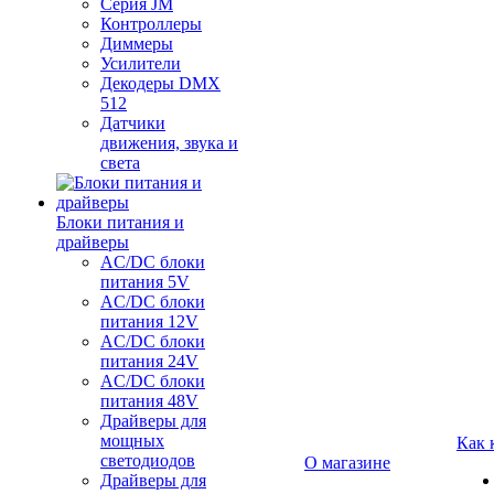
Серия JM
Контроллеры
Диммеры
Усилители
Декодеры DMX
512
Датчики
движения, звука и
света
Блоки питания и
драйверы
AC/DC блоки
питания 5V
AC/DC блоки
питания 12V
AC/DC блоки
питания 24V
AC/DC блоки
питания 48V
Драйверы для
мощных
Как 
светодиодов
О магазине
Драйверы для