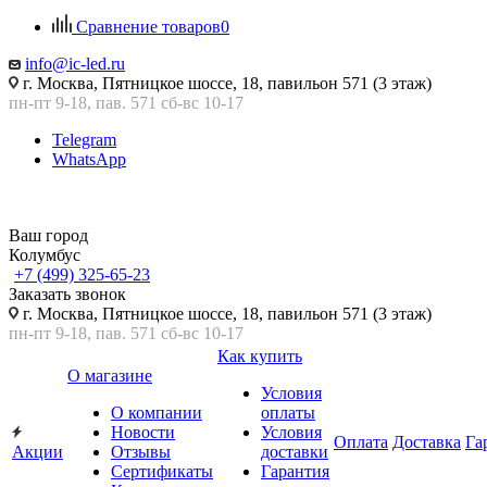
Сравнение товаров
0
info@ic-led.ru
г. Москва, Пятницкое шоссе, 18, павильон 571 (3 этаж)
пн-пт 9-18, пав. 571 сб-вс 10-17
Telegram
WhatsApp
Ваш город
Колумбус
+7 (499) 325-65-23
Заказать звонок
г. Москва, Пятницкое шоссе, 18, павильон 571 (3 этаж)
пн-пт 9-18, пав. 571 сб-вс 10-17
Как купить
О магазине
Условия
О компании
оплаты
Новости
Условия
Оплата
Доставка
Га
Акции
Отзывы
доставки
Сертификаты
Гарантия