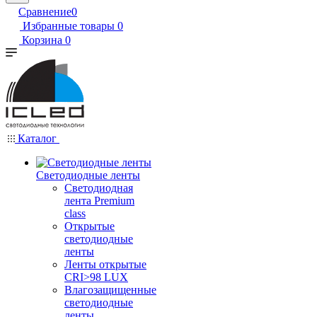
Сравнение
0
Избранные товары
0
Корзина
0
Каталог
Светодиодные ленты
Светодиодная
лента Premium
class
Открытые
светодиодные
ленты
Ленты открытые
CRI>98 LUX
Влагозащищенные
светодиодные
ленты