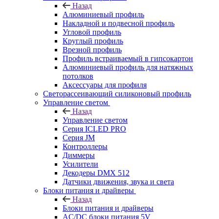
Назад
Алюминиевый профиль
Накладной и подвесной профиль
Угловой профиль
Круглый профиль
Врезной профиль
Профиль встраиваемый в гипсокартон
Алюминиевый профиль для натяжных
потолков
Аксессуары для профиля
Светорассеивающий силиконовый профиль
Управление светом
Назад
Управление светом
Серия ICLED PRO
Серия JM
Контроллеры
Диммеры
Усилители
Декодеры DMX 512
Датчики движения, звука и света
Блоки питания и драйверы
Назад
Блоки питания и драйверы
AC/DC блоки питания 5V