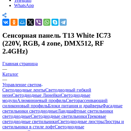
Telegram
WhatsApp
Сенсорная панель T13 White IC73
(220V, RGB, 4 zone, DMX512, RF
2.4GHz)
Главная страница
—
Каталог
—
Управление светом
Светодиодные ленты
Светодиодный гибкий
неон
Светодиодные Линейки
Светодиодные
модули
Алюминиевый профиль
Светорассеивающий
силиконовый профиль
Блоки питания и драйверы
Фасадные
светильники светодиодные
Ландшафтные светильники
светодиодные
Светодиодные светильники
Трековые
светодиодные светильники
Светодиодные люстры
Люстры и
светильники в стиле лофт
Светодиодные