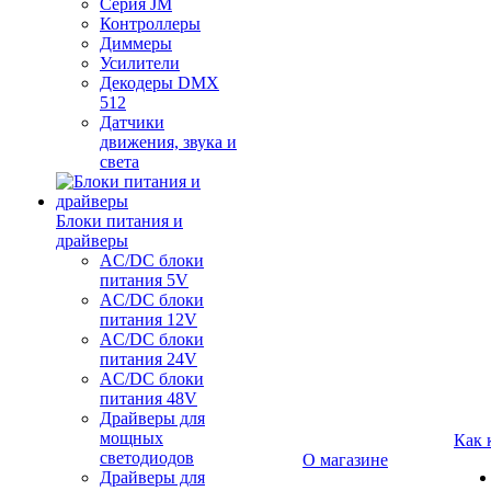
Серия JM
Контроллеры
Диммеры
Усилители
Декодеры DMX
512
Датчики
движения, звука и
света
Блоки питания и
драйверы
AC/DC блоки
питания 5V
AC/DC блоки
питания 12V
AC/DC блоки
питания 24V
AC/DC блоки
питания 48V
Драйверы для
мощных
Как 
светодиодов
О магазине
Драйверы для