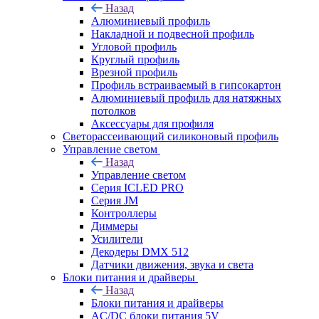
Назад
Алюминиевый профиль
Накладной и подвесной профиль
Угловой профиль
Круглый профиль
Врезной профиль
Профиль встраиваемый в гипсокартон
Алюминиевый профиль для натяжных
потолков
Аксессуары для профиля
Светорассеивающий силиконовый профиль
Управление светом
Назад
Управление светом
Серия ICLED PRO
Серия JM
Контроллеры
Диммеры
Усилители
Декодеры DMX 512
Датчики движения, звука и света
Блоки питания и драйверы
Назад
Блоки питания и драйверы
AC/DC блоки питания 5V