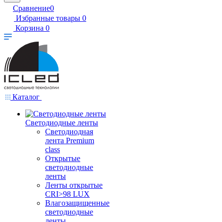
Сравнение
0
Избранные товары
0
Корзина
0
Каталог
Светодиодные ленты
Светодиодная
лента Premium
class
Открытые
светодиодные
ленты
Ленты открытые
CRI>98 LUX
Влагозащищенные
светодиодные
ленты