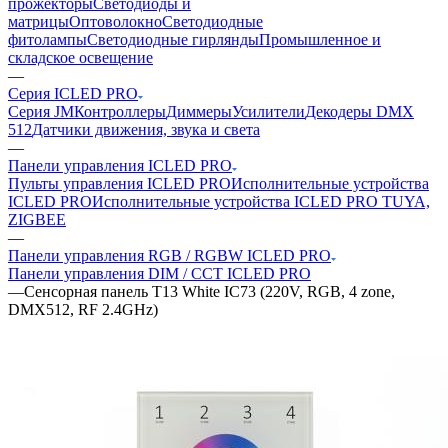
прожекторы
Светодиоды и
матрицы
Оптоволокно
Светодиодные
фитолампы
Светодиодные гирлянды
Промышленное и
складское освещение
—
Серия ICLED PRO
Серия JM
Контроллеры
Диммеры
Усилители
Декодеры DMX
512
Датчики движения, звука и света
—
Панели управления ICLED PRO
Пульты управления ICLED PRO
Исполнительные устройства
ICLED PRO
Исполнительные устройства ICLED PRO TUYA,
ZIGBEE
—
Панели управления RGB / RGBW ICLED PRO
Панели управления DIM / CCT ICLED PRO
—
Сенсорная панель T13 White IC73 (220V, RGB, 4 zone,
DMX512, RF 2.4GHz)