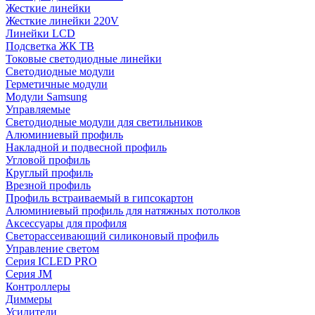
Жесткие линейки
Жесткие линейки 220V
Линейки LCD
Подсветка ЖК ТВ
Токовые светодиодные линейки
Светодиодные модули
Герметичные модули
Модули Samsung
Управляемые
Светодиодные модули для светильников
Алюминиевый профиль
Накладной и подвесной профиль
Угловой профиль
Круглый профиль
Врезной профиль
Профиль встраиваемый в гипсокартон
Алюминиевый профиль для натяжных потолков
Аксессуары для профиля
Светорассеивающий силиконовый профиль
Управление светом
Серия ICLED PRO
Серия JM
Контроллеры
Диммеры
Усилители