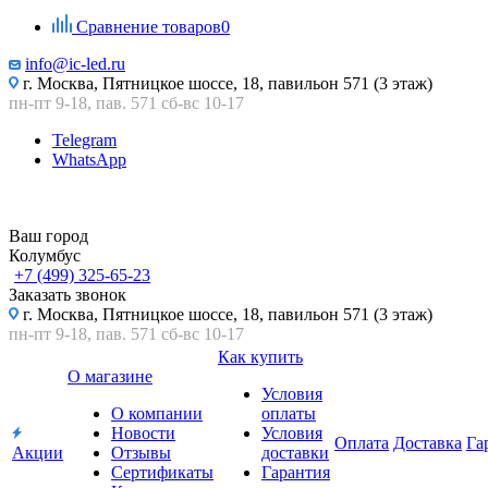
Сравнение товаров
0
info@ic-led.ru
г. Москва, Пятницкое шоссе, 18, павильон 571 (3 этаж)
пн-пт 9-18, пав. 571 сб-вс 10-17
Telegram
WhatsApp
Ваш город
Колумбус
+7 (499) 325-65-23
Заказать звонок
г. Москва, Пятницкое шоссе, 18, павильон 571 (3 этаж)
пн-пт 9-18, пав. 571 сб-вс 10-17
Как купить
О магазине
Условия
О компании
оплаты
Новости
Условия
Оплата
Доставка
Га
Акции
Отзывы
доставки
Сертификаты
Гарантия