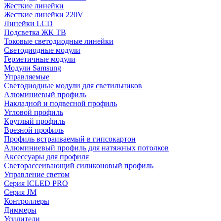
Жесткие линейки
Жесткие линейки 220V
Линейки LCD
Подсветка ЖК ТВ
Токовые светодиодные линейки
Светодиодные модули
Герметичные модули
Модули Samsung
Управляемые
Светодиодные модули для светильников
Алюминиевый профиль
Накладной и подвесной профиль
Угловой профиль
Круглый профиль
Врезной профиль
Профиль встраиваемый в гипсокартон
Алюминиевый профиль для натяжных потолков
Аксессуары для профиля
Светорассеивающий силиконовый профиль
Управление светом
Серия ICLED PRO
Серия JM
Контроллеры
Диммеры
Усилители