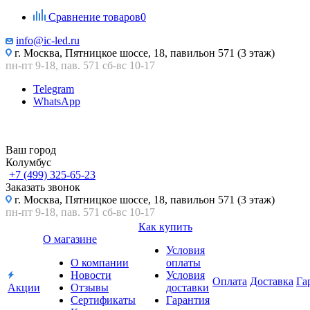
Сравнение товаров
0
info@ic-led.ru
г. Москва, Пятницкое шоссе, 18, павильон 571 (3 этаж)
пн-пт 9-18, пав. 571 сб-вс 10-17
Telegram
WhatsApp
Ваш город
Колумбус
+7 (499) 325-65-23
Заказать звонок
г. Москва, Пятницкое шоссе, 18, павильон 571 (3 этаж)
пн-пт 9-18, пав. 571 сб-вс 10-17
Как купить
О магазине
Условия
О компании
оплаты
Новости
Условия
Оплата
Доставка
Га
Акции
Отзывы
доставки
Сертификаты
Гарантия