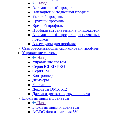
Назад
Алюминиевый профиль
Накладной и подвесной профиль
Угловой профиль
Круглый профиль
Врезной профиль
Профиль встраиваемый в гипсокартон
Алюминиевый профиль для натяжных
потолков
Аксессуары для профиля
Светорассеивающий силиконовый профиль
Управление светом
Назад
Управление светом
Серия ICLED PRO
Серия JM
Контроллеры
Диммеры
Усилители
Декодеры DMX 512
Датчики движения, звука и света
Блоки питания и драйверы
Назад
Блоки питания и драйверы
AC/DC блоки питания 5V