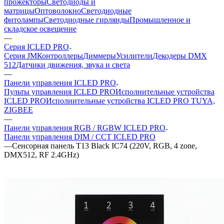
прожекторы
Светодиоды и
матрицы
Оптоволокно
Светодиодные
фитолампы
Светодиодные гирлянды
Промышленное и
складское освещение
—
Серия ICLED PRO
Серия JM
Контроллеры
Диммеры
Усилители
Декодеры DMX
512
Датчики движения, звука и света
—
Панели управления ICLED PRO
Пульты управления ICLED PRO
Исполнительные устройства
ICLED PRO
Исполнительные устройства ICLED PRO TUYA,
ZIGBEE
—
Панели управления RGB / RGBW ICLED PRO
Панели управления DIM / CCT ICLED PRO
—
Сенсорная панель T13 Black IC74 (220V, RGB, 4 zone,
DMX512, RF 2.4GHz)