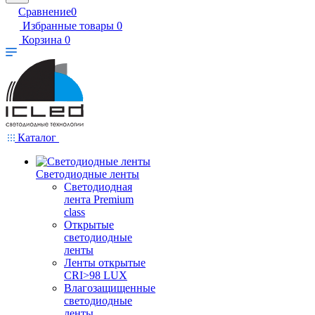
Сравнение
0
Избранные товары
0
Корзина
0
Каталог
Светодиодные ленты
Светодиодная
лента Premium
class
Открытые
светодиодные
ленты
Ленты открытые
CRI>98 LUX
Влагозащищенные
светодиодные
ленты