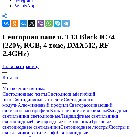
Telegram
WhatsApp
Сенсорная панель T13 Black IC74
(220V, RGB, 4 zone, DMX512, RF
2.4GHz)
Главная страница
—
Каталог
—
Управление светом
Светодиодные ленты
Светодиодный гибкий
неон
Светодиодные Линейки
Светодиодные
модули
Алюминиевый профиль
Светорассеивающий
силиконовый профиль
Блоки питания и драйверы
Фасадные
светильники светодиодные
Ландшафтные светильники
светодиодные
Светодиодные светильники
Трековые
светодиодные светильники
Светодиодные люстры
Люстры и
светильники в стиле лофт
Светодиодные