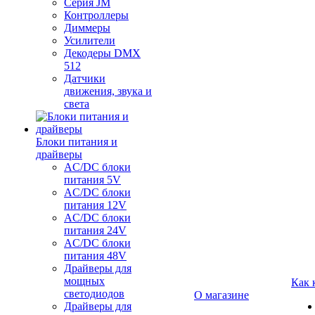
Серия JM
Контроллеры
Диммеры
Усилители
Декодеры DMX
512
Датчики
движения, звука и
света
Блоки питания и
драйверы
AC/DC блоки
питания 5V
AC/DC блоки
питания 12V
AC/DC блоки
питания 24V
AC/DC блоки
питания 48V
Драйверы для
мощных
Как 
светодиодов
О магазине
Драйверы для