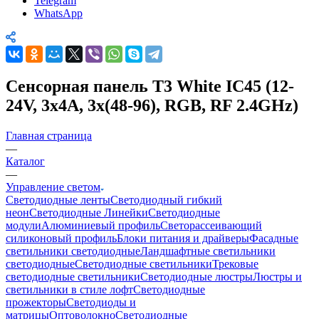
Telegram
WhatsApp
Сенсорная панель T3 White IC45 (12-
24V, 3x4A, 3x(48-96), RGB, RF 2.4GHz)
Главная страница
—
Каталог
—
Управление светом
Светодиодные ленты
Светодиодный гибкий
неон
Светодиодные Линейки
Светодиодные
модули
Алюминиевый профиль
Светорассеивающий
силиконовый профиль
Блоки питания и драйверы
Фасадные
светильники светодиодные
Ландшафтные светильники
светодиодные
Светодиодные светильники
Трековые
светодиодные светильники
Светодиодные люстры
Люстры и
светильники в стиле лофт
Светодиодные
прожекторы
Светодиоды и
матрицы
Оптоволокно
Светодиодные