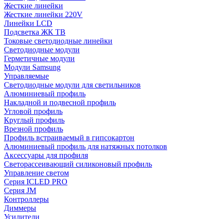
Жесткие линейки
Жесткие линейки 220V
Линейки LCD
Подсветка ЖК ТВ
Токовые светодиодные линейки
Светодиодные модули
Герметичные модули
Модули Samsung
Управляемые
Светодиодные модули для светильников
Алюминиевый профиль
Накладной и подвесной профиль
Угловой профиль
Круглый профиль
Врезной профиль
Профиль встраиваемый в гипсокартон
Алюминиевый профиль для натяжных потолков
Аксессуары для профиля
Светорассеивающий силиконовый профиль
Управление светом
Серия ICLED PRO
Серия JM
Контроллеры
Диммеры
Усилители