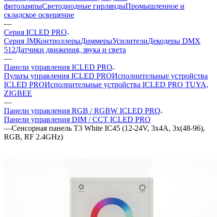
фитолампы
Светодиодные гирлянды
Промышленное и
складское освещение
—
Серия ICLED PRO
Серия JM
Контроллеры
Диммеры
Усилители
Декодеры DMX
512
Датчики движения, звука и света
—
Панели управления ICLED PRO
Пульты управления ICLED PRO
Исполнительные устройства
ICLED PRO
Исполнительные устройства ICLED PRO TUYA,
ZIGBEE
—
Панели управления RGB / RGBW ICLED PRO
Панели управления DIM / CCT ICLED PRO
—
Сенсорная панель T3 White IC45 (12-24V, 3x4A, 3x(48-96),
RGB, RF 2.4GHz)