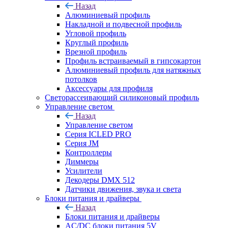
Назад
Алюминиевый профиль
Накладной и подвесной профиль
Угловой профиль
Круглый профиль
Врезной профиль
Профиль встраиваемый в гипсокартон
Алюминиевый профиль для натяжных
потолков
Аксессуары для профиля
Светорассеивающий силиконовый профиль
Управление светом
Назад
Управление светом
Серия ICLED PRO
Серия JM
Контроллеры
Диммеры
Усилители
Декодеры DMX 512
Датчики движения, звука и света
Блоки питания и драйверы
Назад
Блоки питания и драйверы
AC/DC блоки питания 5V