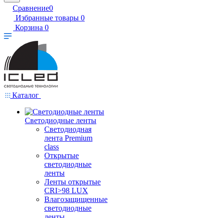
Сравнение
0
Избранные товары
0
Корзина
0
Каталог
Светодиодные ленты
Светодиодная
лента Premium
class
Открытые
светодиодные
ленты
Ленты открытые
CRI>98 LUX
Влагозащищенные
светодиодные
ленты