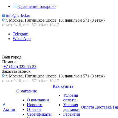
Сравнение товаров
0
info@ic-led.ru
г. Москва, Пятницкое шоссе, 18, павильон 571 (3 этаж)
пн-пт 9-18, пав. 571 сб-вс 10-17
Telegram
WhatsApp
Ваш город
Помона
+7 (499) 325-65-23
Заказать звонок
г. Москва, Пятницкое шоссе, 18, павильон 571 (3 этаж)
пн-пт 9-18, пав. 571 сб-вс 10-17
Как купить
О магазине
Условия
О компании
оплаты
Новости
Условия
Оплата
Доставка
Га
Акции
Отзывы
доставки
Сертификаты
Гарантия